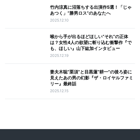
竹内涼真に沼落ちする出演作5選！「じゃ
あつく」“勝男ロス”のあなたへ
2025.12.10
喉から手が出るほどほしい“それ”の正体
は？女性4人の欲望に斬り込む衝撃作『で
も、ほしい』山下紘加インタビュー
2025.12.19
妻夫木聡“栗須”と目黒蓮“耕一”の後ろ姿に
見えたあの男の幻影『ザ・ロイヤルファミ
リー』最終話
2025.12.15