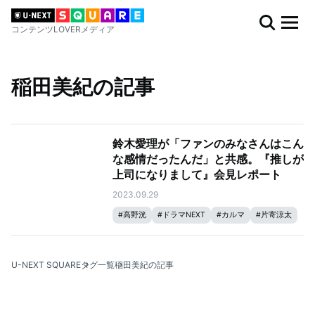
コンテンツLOVERメディア
稲田美紀の記事
鈴木愛理が「ファンのみなさんはこん
な感情だったんだ」と共感。『推しが
上司になりまして』会見レポート
2023.09.29
#
高野洸
#
ドラマNEXT
#
カルマ
#
片寄涼太
#
稲田美紀
#
推し上司
#
鈴木愛理
U-NEXT SQUARE
タグ一覧
稲田美紀の記事