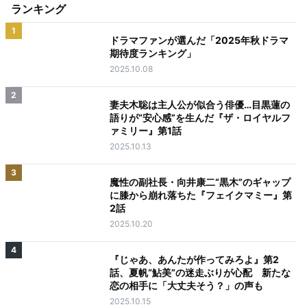
ランキング
1
ドラマファンが選んだ「2025年秋ドラマ
期待度ランキング」
2025.10.08
2
妻夫木聡は主人公が似合う俳優…目黒蓮の
語りが“安心感”を生んだ『ザ・ロイヤルフ
ァミリー』第1話
2025.10.13
3
魔性の副社長・向井康二“黒木”のギャップ
に膝から崩れ落ちた『フェイクマミー』第
2話
2025.10.20
4
『じゃあ、あんたが作ってみろよ』第2
話、夏帆“鮎美”の迷走ぶりが心配 新たな
恋の相手に「大丈夫そう？」の声も
2025.10.15