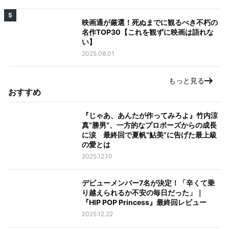
5
映画通が厳選！死ぬまでに観るべき不朽の
名作TOP30【これを観ずに映画は語れな
い】
2025.08.01
もっと見る
おすすめ
『じゃあ、あんたが作ってみろよ』竹内涼
真“勝男”、一方的なプロポーズからの成長
に涙 最終回で夏帆“鮎美”に告げた最上級
の愛とは
2025.12.10
デビューメンバー7名が決定！「辛くて乗
り越えられるか不安の毎日だった」｜
『HIP POP Princess』最終回レビュー
2025.12.22