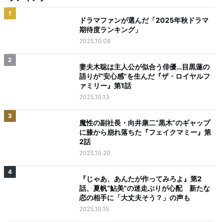
1
ドラマファンが選んだ「2025年秋ドラマ
期待度ランキング」
2025.10.08
2
妻夫木聡は主人公が似合う俳優…目黒蓮の
語りが“安心感”を生んだ『ザ・ロイヤルフ
ァミリー』第1話
2025.10.13
3
魔性の副社長・向井康二“黒木”のギャップ
に膝から崩れ落ちた『フェイクマミー』第
2話
2025.10.20
4
『じゃあ、あんたが作ってみろよ』第2
話、夏帆“鮎美”の迷走ぶりが心配 新たな
恋の相手に「大丈夫そう？」の声も
2025.10.15