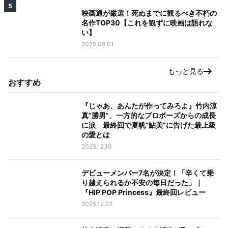
5
映画通が厳選！死ぬまでに観るべき不朽の
名作TOP30【これを観ずに映画は語れな
い】
2025.08.01
もっと見る
おすすめ
『じゃあ、あんたが作ってみろよ』竹内涼
真“勝男”、一方的なプロポーズからの成長
に涙 最終回で夏帆“鮎美”に告げた最上級
の愛とは
2025.12.10
デビューメンバー7名が決定！「辛くて乗
り越えられるか不安の毎日だった」｜
『HIP POP Princess』最終回レビュー
2025.12.22