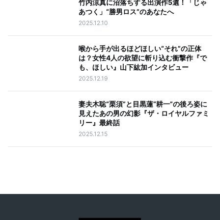
竹内涼真に沼落ちする出演作5選！「じゃ
あつく」“勝男ロス”のあなたへ
2025.12.10
喉から手が出るほどほしい“それ”の正体
は？女性4人の欲望に斬り込む衝撃作『で
も、ほしい』山下紘加インタビュー
2025.12.19
妻夫木聡“栗須”と目黒蓮“耕一”の後ろ姿に
見えたあの男の幻影『ザ・ロイヤルファミ
リー』最終話
2025.12.15