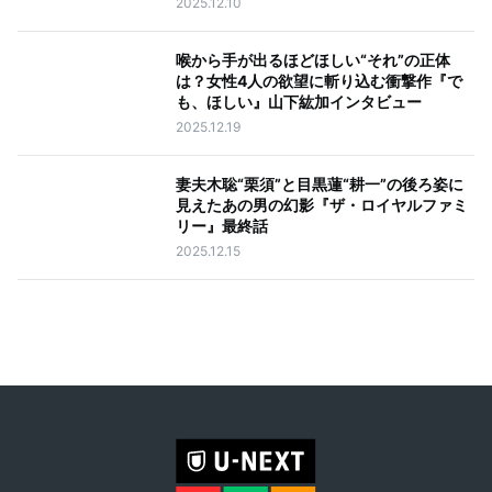
2025.12.10
喉から手が出るほどほしい“それ”の正体
は？女性4人の欲望に斬り込む衝撃作『で
も、ほしい』山下紘加インタビュー
2025.12.19
妻夫木聡“栗須”と目黒蓮“耕一”の後ろ姿に
見えたあの男の幻影『ザ・ロイヤルファミ
リー』最終話
2025.12.15