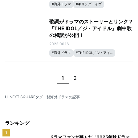
#
海外ドラマ
#
キリング・イヴ
歌詞がドラマのストーリーとリンク？
『THE IDOL／ジ・アイドル』劇中歌
の和訳が公開！
2023.06.16
#
海外ドラマ
#
THE IDOL／ジ・アイドル
2
1
U-NEXT SQUARE
タグ一覧
海外ドラマの記事
ランキング
1
ドラマファンが選んだ「2025年秋ドラマ