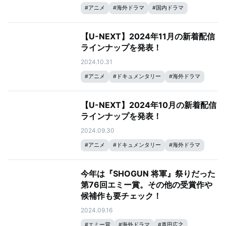
#
アニメ
#
海外ドラマ
#
国内ドラマ
#
韓国ドラマ
#
映画
#
ランキング
【U-NEXT】2024年11月の新着配信
ラインナップを発表！
2024.10.31
#
アニメ
#
ドキュメンタリー
#
海外ドラマ
#
ゴルフ
#
国内ドラマ
#
韓国ドラマ
#
ライブ配信
#
格闘技
#
映画
#
音楽
【U-NEXT】2024年10月の新着配信
#
サッカー
#
洋画
ラインナップを発表！
2024.09.30
#
アニメ
#
ドキュメンタリー
#
海外ドラマ
#
ゴルフ
#
国内ドラマ
#
韓国ドラマ
#
ライブ配信
#
格闘技
#
映画
#
音楽
今年は『SHOGUN 将軍』祭りだった
#
サッカー
#
バラエティ
第76回エミー賞。その他の受賞作や
候補作も要チェック！
2024.09.16
#
エミー賞
#
海外ドラマ
#
真田広之