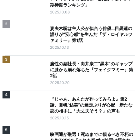
期待度ランキング」
2025.10.08
2
妻夫木聡は主人公が似合う俳優…目黒蓮の
語りが“安心感”を生んだ『ザ・ロイヤルフ
ァミリー』第1話
2025.10.13
3
魔性の副社長・向井康二“黒木”のギャップ
に膝から崩れ落ちた『フェイクマミー』第
2話
2025.10.20
4
『じゃあ、あんたが作ってみろよ』第2
話、夏帆“鮎美”の迷走ぶりが心配 新たな
恋の相手に「大丈夫そう？」の声も
2025.10.15
5
映画通が厳選！死ぬまでに観るべき不朽の