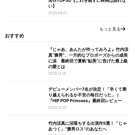
名作TOP30【これを観ずに映画は語れな
い】
2025.08.01
もっと見る
おすすめ
『じゃあ、あんたが作ってみろよ』竹内涼
真“勝男”、一方的なプロポーズからの成長
に涙 最終回で夏帆“鮎美”に告げた最上級
の愛とは
2025.12.10
デビューメンバー7名が決定！「辛くて乗
り越えられるか不安の毎日だった」｜
『HIP POP Princess』最終回レビュー
2025.12.22
竹内涼真に沼落ちする出演作5選！「じゃ
あつく」“勝男ロス”のあなたへ