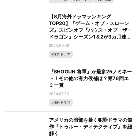
【8月海外ドラマランキング
TOP20】『ゲーム・オブ・スローン
ズ』スピンオフ『ハウス・オブ・ザ・
ドラゴン』シーズン1＆2が3カ月連続
のTOP2
2024.09.02
#
海外ドラマ
『SHOGUN 将軍』が最多25ノミネー
ト！その他の有力候補は？第76回エ
ミー賞
2024.07.30
#
海外ドラマ
アメリカの暗部を暴く犯罪ドラマの傑
作『トゥルー・ディテクティブ』を紐
解く