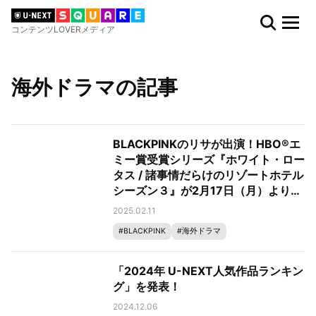
コンテンツLOVERメディア
海外ドラマの記事
BLACKPINKのリサが出演！HBO®エ
ミー賞受賞シリーズ『ホワイト・ロー
タス / 諸事情だらけのリゾートホテル
シーズン３』が2月17日（月）よりU-
NEXTにて本国同時・独占配信！
2025.02.11
#
BLACKPINK
#
海外ドラマ
「2024年 U-NEXT人気作品ランキン
グ」を発表！
2024.12.06