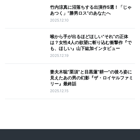
竹内涼真に沼落ちする出演作5選！「じゃ
あつく」“勝男ロス”のあなたへ
2025.12.10
喉から手が出るほどほしい“それ”の正体
は？女性4人の欲望に斬り込む衝撃作『で
も、ほしい』山下紘加インタビュー
2025.12.19
妻夫木聡“栗須”と目黒蓮“耕一”の後ろ姿に
見えたあの男の幻影『ザ・ロイヤルファミ
リー』最終話
2025.12.15