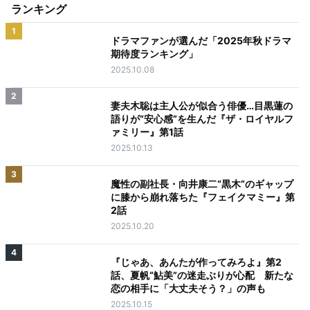
ランキング
1
ドラマファンが選んだ「2025年秋ドラマ
期待度ランキング」
2025.10.08
2
妻夫木聡は主人公が似合う俳優…目黒蓮の
語りが“安心感”を生んだ『ザ・ロイヤルフ
ァミリー』第1話
2025.10.13
3
魔性の副社長・向井康二“黒木”のギャップ
に膝から崩れ落ちた『フェイクマミー』第
2話
2025.10.20
4
『じゃあ、あんたが作ってみろよ』第2
話、夏帆“鮎美”の迷走ぶりが心配 新たな
恋の相手に「大丈夫そう？」の声も
2025.10.15