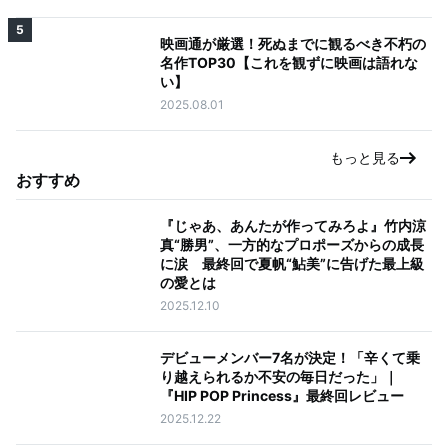
5
映画通が厳選！死ぬまでに観るべき不朽の
名作TOP30【これを観ずに映画は語れな
い】
2025.08.01
もっと見る
おすすめ
『じゃあ、あんたが作ってみろよ』竹内涼
真“勝男”、一方的なプロポーズからの成長
に涙 最終回で夏帆“鮎美”に告げた最上級
の愛とは
2025.12.10
デビューメンバー7名が決定！「辛くて乗
り越えられるか不安の毎日だった」｜
『HIP POP Princess』最終回レビュー
2025.12.22