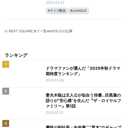
2023.03.27
#
ライブ配信
#
xxxHOLiC
U-NEXT SQUARE
タグ一覧
xxxHOLiCの記事
ランキング
1
ドラマファンが選んだ「2025年秋ドラマ
期待度ランキング」
2025.10.08
2
妻夫木聡は主人公が似合う俳優…目黒蓮の
語りが“安心感”を生んだ『ザ・ロイヤルフ
ァミリー』第1話
2025.10.13
3
魔性の副社長・向井康二“黒木”のギャップ