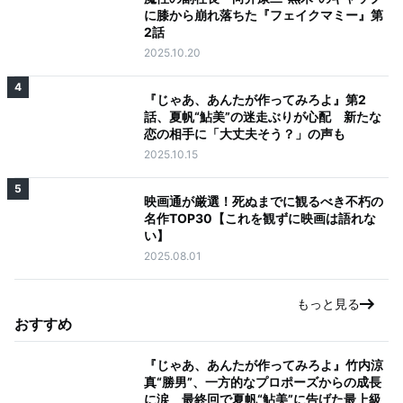
に膝から崩れ落ちた『フェイクマミー』第
2話
2025.10.20
4
『じゃあ、あんたが作ってみろよ』第2
話、夏帆“鮎美”の迷走ぶりが心配 新たな
恋の相手に「大丈夫そう？」の声も
2025.10.15
5
映画通が厳選！死ぬまでに観るべき不朽の
名作TOP30【これを観ずに映画は語れな
い】
2025.08.01
もっと見る
おすすめ
『じゃあ、あんたが作ってみろよ』竹内涼
真“勝男”、一方的なプロポーズからの成長
に涙 最終回で夏帆“鮎美”に告げた最上級