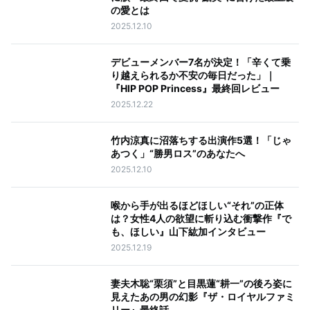
の愛とは
2025.12.10
デビューメンバー7名が決定！「辛くて乗
り越えられるか不安の毎日だった」｜
『HIP POP Princess』最終回レビュー
2025.12.22
竹内涼真に沼落ちする出演作5選！「じゃ
あつく」“勝男ロス”のあなたへ
2025.12.10
喉から手が出るほどほしい“それ”の正体
は？女性4人の欲望に斬り込む衝撃作『で
も、ほしい』山下紘加インタビュー
2025.12.19
妻夫木聡“栗須”と目黒蓮“耕一”の後ろ姿に
見えたあの男の幻影『ザ・ロイヤルファミ
リー』最終話