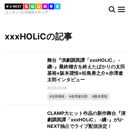
コンテンツLOVERメディア
xxxHOLiCの記事
舞台『演劇調異譚「xxxHOLiC」 -
續-』最終稽古を終えたばかりの太田
基裕×阪本奨悟×松島勇之介×赤澤遼
太郎インタビュー
2023.05.08
#
太田基裕
#
赤澤遼太郎
#
阪本奨悟
#
xxxHOLiC
#
松島勇之介
CLAMP大ヒット作品の新作舞台『演
劇調異譚「xxxHOLiC」 -續-』がU-
NEXT独占でライブ配信決定！