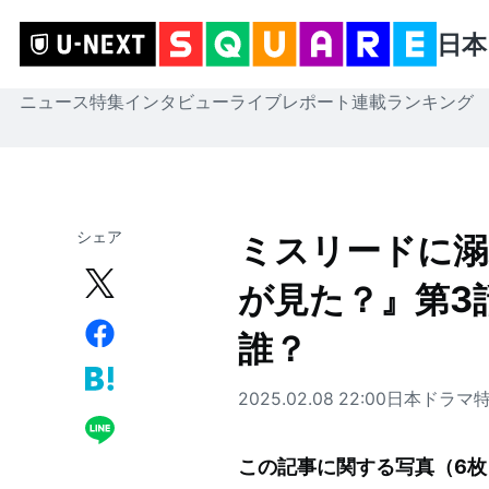
日本
ニュース
特集
インタビュー
ライブレポート
連載
ランキング
シェア
ミスリードに溺
が見た？』第3
誰？
2025.02.08 22:00
日本ドラマ
この記事に関する写真（
6
枚