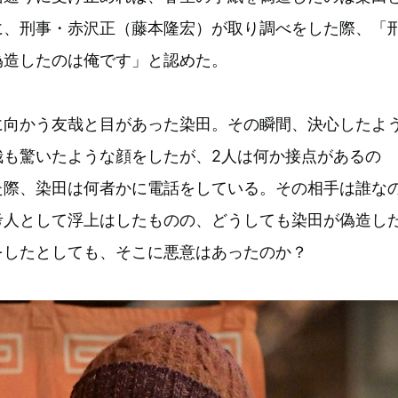
に、刑事・赤沢正（藤本隆宏）が取り調べをした際、「
偽造したのは俺です」と認めた。
に向かう友哉と目があった染田。その瞬間、決心したよ
哉も驚いたような顔をしたが、2人は何か接点があるの
た際、染田は何者かに電話をしている。その相手は誰な
考人として浮上はしたものの、どうしても染田が偽造し
をしたとしても、そこに悪意はあったのか？