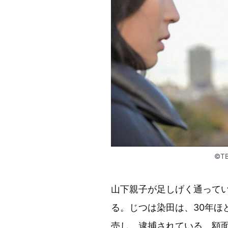
©T
山下親子が足しげく通って
る。じつは染田は、30年ほ
売し、逮捕されている。額