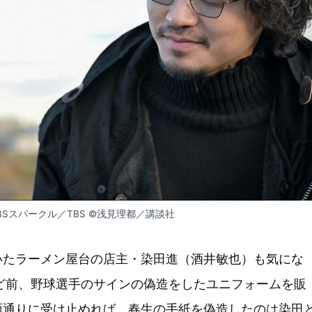
BSスパークル／TBS ©浅見理都／講談社
いたラーメン屋台の店主・染田進（酒井敏也）も気にな
ど前、野球選手のサインの偽造をしたユニフォームを販
面通りに受け止めれば、春生の手紙を偽造したのは染田