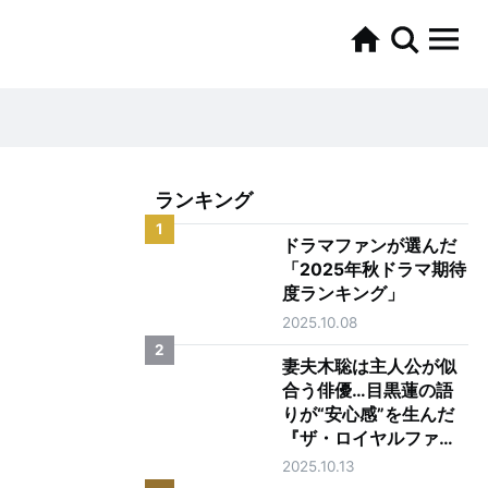
ランキング
1
ドラマファンが選んだ
「2025年秋ドラマ期待
度ランキング」
2025.10.08
2
妻夫木聡は主人公が似
合う俳優…目黒蓮の語
りが“安心感”を生んだ
『ザ・ロイヤルファミ
リー』第1話
2025.10.13