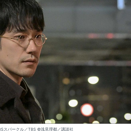
BSスパークル／TBS ©浅見理都／講談社