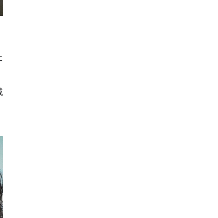
た
、
戚