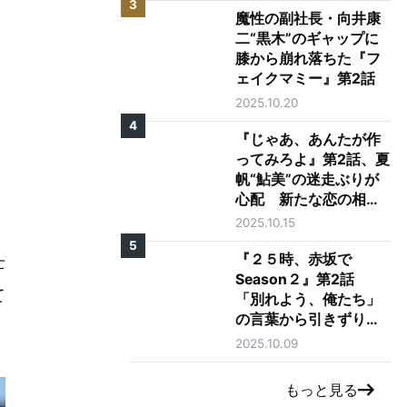
3
魔性の副社長・向井康
二“黒木”のギャップに
膝から崩れ落ちた『フ
ェイクマミー』第2話
2025.10.20
4
『じゃあ、あんたが作
ってみろよ』第2話、夏
帆“鮎美”の迷走ぶりが
心配 新たな恋の相手
に「大丈夫そう？」の
2025.10.15
声も
5
『２５時、赤坂で
士
Season２』第2話
て
「別れよう、俺たち」
の言葉から引きずり出
される駒木根葵汰"羽
2025.10.09
山"と新原泰佑"白崎"の
愛
もっと見る