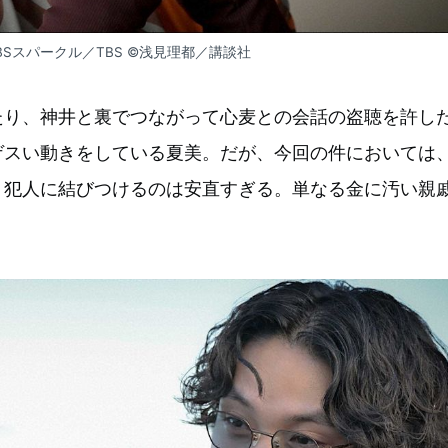
BSスパークル／TBS ©浅見理都／講談社
たり、神井と裏でつながって心麦との会話の盗聴を許し
ゲスい動きをしている夏美。だが、今回の件においては
、犯人に結びつけるのは安直すぎる。単なる金に汚い親