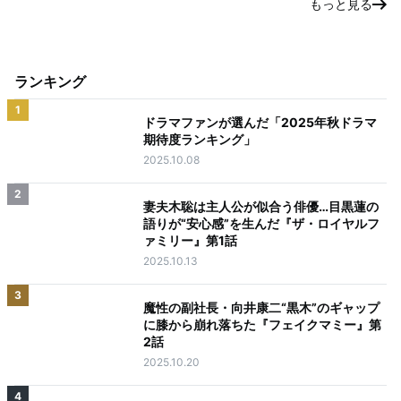
もっと見る
ランキング
1
ドラマファンが選んだ「2025年秋ドラマ
期待度ランキング」
2025.10.08
2
妻夫木聡は主人公が似合う俳優…目黒蓮の
語りが“安心感”を生んだ『ザ・ロイヤルフ
ァミリー』第1話
2025.10.13
3
魔性の副社長・向井康二“黒木”のギャップ
に膝から崩れ落ちた『フェイクマミー』第
2話
2025.10.20
4