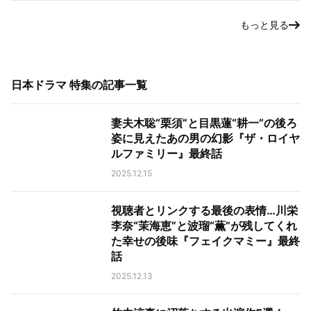
もっと見る
日本ドラマ 特集
の記事一覧
妻夫木聡“栗須”と目黒蓮“耕一”の後ろ
姿に見えたあの男の幻影『ザ・ロイヤ
ルファミリー』最終話
2025.12.15
視聴者とリンクする最後の表情…川栄
李奈“茉海恵”と波瑠“薫”が残してくれ
た幸せの後味『フェイクマミー』最終
話
2025.12.13