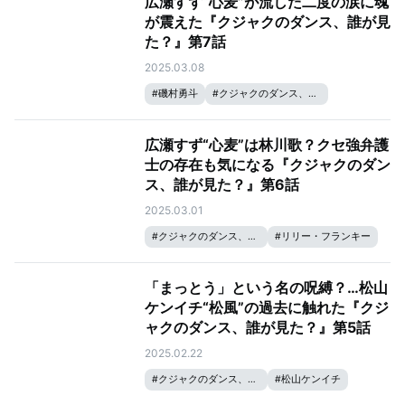
広瀬すず“心麦”が流した二度の涙に魂
が震えた『クジャクのダンス、誰が見
た？』第7話
2025.03.08
#
磯村勇斗
#
クジャクのダンス、誰が見た？
#
リリー・フランキー
#
松山ケンイチ
#
広瀬すず
広瀬すず“心麦”は林川歌？クセ強弁護
士の存在も気になる『クジャクのダン
ス、誰が見た？』第6話
2025.03.01
#
クジャクのダンス、誰が見た？
#
リリー・フランキー
#
松山ケンイチ
#
成田凌
#
広瀬すず
「まっとう」という名の呪縛？…松山
ケンイチ“松風”の過去に触れた『クジ
ャクのダンス、誰が見た？』第5話
2025.02.22
#
クジャクのダンス、誰が見た？
#
松山ケンイチ
#
広瀬すず