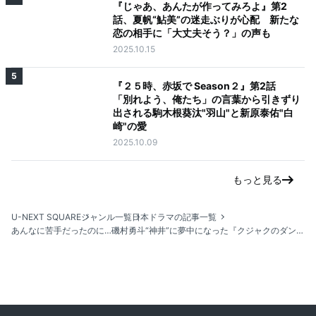
『じゃあ、あんたが作ってみろよ』第2
話、夏帆“鮎美”の迷走ぶりが心配 新たな
恋の相手に「大丈夫そう？」の声も
2025.10.15
5
『２５時、赤坂で Season２』第2話
「別れよう、俺たち」の言葉から引きずり
出される駒木根葵汰"羽山"と新原泰佑"白
崎"の愛
2025.10.09
もっと見る
U-NEXT SQUARE
ジャンル一覧
日本ドラマの記事一覧
あんなに苦手だったのに…磯村勇斗“神井”に夢中になった『クジャクのダンス、誰が見た？』第9話