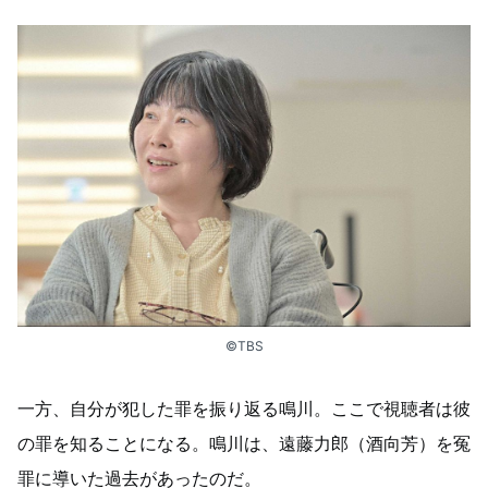
©TBS
一方、自分が犯した罪を振り返る鳴川。ここで視聴者は彼
の罪を知ることになる。鳴川は、遠藤力郎（酒向芳）を冤
罪に導いた過去があったのだ。