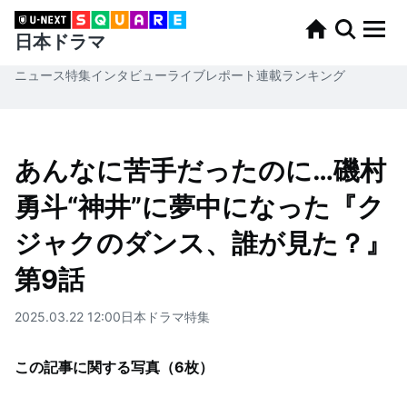
日本ドラマ
ニュース
特集
インタビュー
ライブレポート
連載
ランキング
あんなに苦手だったのに…磯村
勇斗“神井”に夢中になった『ク
ジャクのダンス、誰が見た？』
第9話
2025.03.22 12:00
日本ドラマ
特集
この記事に関する写真（
6
枚）