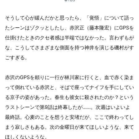
そうして心が緩んだかと思ったら、「覚悟」について語っ
たシーンはゾクッとしたし、赤沢正（藤本隆宏）にGPSを
仕掛けたときのクセ者感は半端ではなかった。言わずもが
な、こうしてさまざまな側面を持つ神井を演じる磯村がす
ごすぎる。
赤沢のGPSを頼りに一行が林川家に行くと、血で赤く染ま
って倒れている赤沢と、そばで座ってナイフを手にしてい
る京子の姿があった。春生も彼女に殺されたのか？という
ラストシーンで第9話は終幕したが……。次週はいよいよ
最終話。心麦のことを想うと安堵だが、ここで終わってし
まう寂しさもある。次の金曜日が来てほしいような、来て
ほしくないような。