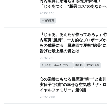
竹内涼真に沼落ちする出演作5選！
「じゃあつく」“勝男ロス”のあなたへ
2025.12.10
#
竹内涼真
『じゃあ、あんたが作ってみろよ』竹
内涼真“勝男”、一方的なプロポーズか
らの成長に涙 最終回で夏帆“鮎美”に
告げた最上級の愛とは
2025.12.10
#
じゃあ、あんたが作ってみろよ
#
夏帆
#
竹内涼真
心の栄養にもなる目黒蓮“耕一”と市川
実日子“沢渡”の幸せな空気感『ザ・ロ
イヤルファミリー』第9話
2025.12.08