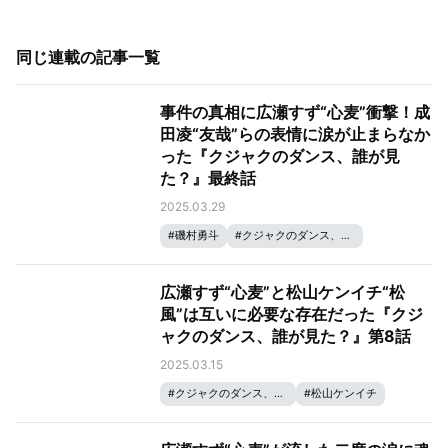
同じ連載の記事一覧
事件の真相に広瀬すず“心麦”衝撃！成
田凌“友哉”らの表情に涙が止まらなか
った『クジャクのダンス、誰が見
た？』最終話
2025.03.29
#
磯村勇斗
#
クジャクのダンス、誰が見た？
#
リリー・フランキー
#
松山ケンイチ
#
広瀬すず
広瀬すず“心麦”と松山ケンイチ“松
風”は互いに必要な存在だった『クジ
ャクのダンス、誰が見た？』第8話
2025.03.15
#
クジャクのダンス、誰が見た？
#
松山ケンイチ
#
広瀬すず