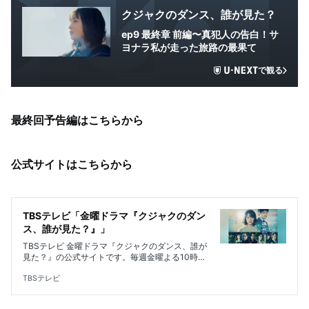
クジャクのダンス、誰が見た？
ep9 最終章 前編〜真犯人の告白！サ
ヨナラ私が走った旅路の最果て
で観る
最終回予告編はこちらから
公式サイトはこちらから
TBSテレビ「金曜ドラマ『クジャクのダン
ス、誰が見た？』」
TBSテレビ 金曜ドラマ『クジャクのダンス、誰が
見た？』の公式サイトです。毎週金曜よる10時放
送。出演は広瀬すず、松山ケンイチ、リリー・フ
ランキー、磯村勇斗。親子愛を描くヒューマンク
TBSテレビ
ライムサスペンス！