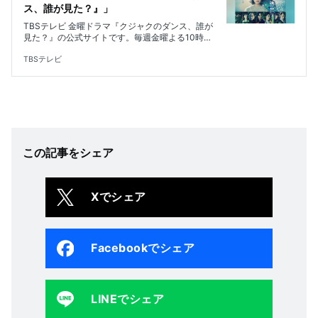
ス、誰が見た？』」
TBSテレビ 金曜ドラマ『クジャクのダンス、誰が
見た？』の公式サイトです。毎週金曜よる10時放
送。出演は広瀬すず、松山ケンイチ、リリー・フ
ランキー、磯村勇斗。親子愛を描くヒューマンク
TBSテレビ
ライムサスペンス！
この記事をシェア
Xでシェア
Facebookでシェア
LINEでシェア