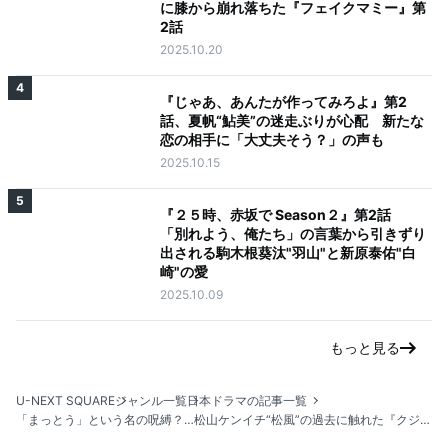
に膝から崩れ落ちた『フェイクマミー』第
2話
2025.10.20
4
『じゃあ、あんたが作ってみろよ』第2
話、夏帆“鮎美”の迷走ぶりが心配 新たな
恋の相手に「大丈夫そう？」の声も
2025.10.15
5
『２５時、赤坂で Season２』第2話
「別れよう、俺たち」の言葉から引きずり
出される駒木根葵汰"羽山"と新原泰佑"白
崎"の愛
2025.10.09
もっと見る
U-NEXT SQUARE
ジャンル一覧
日本ドラマの記事一覧
「まっとう」という名の呪縛？…松山ケンイチ“松風”の過去に触れた『クジャクのダンス、誰が見た？』第5話