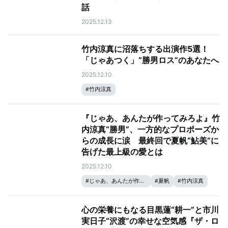
話
2025.12.13
竹内涼真に沼落ちする出演作5選！
「じゃあつく」“勝男ロス”のあなたへ
2025.12.10
#
竹内涼真
『じゃあ、あんたが作ってみろよ』竹
内涼真“勝男”、一方的なプロポーズか
らの成長に涙 最終回で夏帆“鮎美”に
告げた最上級の愛とは
2025.12.10
#
じゃあ、あんたが作ってみろよ
#
夏帆
#
竹内涼真
心の栄養にもなる目黒蓮“耕一”と市川
実日子“沢渡”の幸せな空気感『ザ・ロ