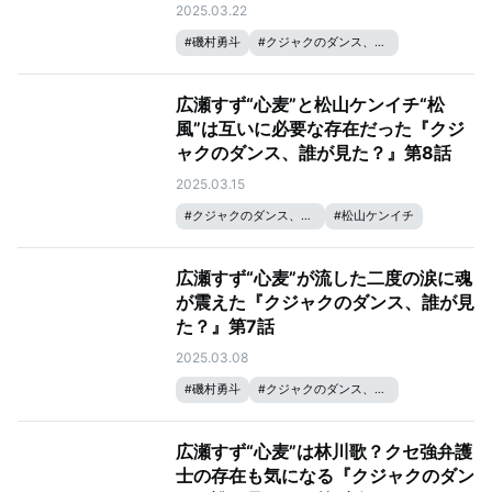
2025.03.22
#
磯村勇斗
#
クジャクのダンス、誰が見た？
#
松山ケンイチ
#
広瀬すず
広瀬すず“心麦”と松山ケンイチ“松
風”は互いに必要な存在だった『クジ
ャクのダンス、誰が見た？』第8話
2025.03.15
#
クジャクのダンス、誰が見た？
#
松山ケンイチ
#
広瀬すず
広瀬すず“心麦”が流した二度の涙に魂
が震えた『クジャクのダンス、誰が見
た？』第7話
2025.03.08
#
磯村勇斗
#
クジャクのダンス、誰が見た？
#
リリー・フランキー
#
松山ケンイチ
#
広瀬すず
広瀬すず“心麦”は林川歌？クセ強弁護
士の存在も気になる『クジャクのダン