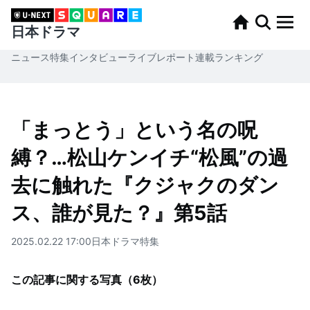
日本ドラマ
ニュース
特集
インタビュー
ライブレポート
連載
ランキング
「まっとう」という名の呪
縛？…松山ケンイチ“松風”の過
去に触れた『クジャクのダン
ス、誰が見た？』第5話
2025.02.22 17:00
日本ドラマ
特集
この記事に関する写真（
6
枚）