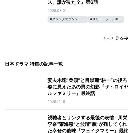
ス、誰が見た？』第6話
2025.03.01
#
クジャクのダンス、誰が見た？
#
リリー・フランキー
#
松山ケンイチ
#
成田凌
#
広瀬すず
もっと見る
日本ドラマ 特集
の記事一覧
妻夫木聡“栗須”と目黒蓮“耕一”の後ろ
姿に見えたあの男の幻影『ザ・ロイヤ
ルファミリー』最終話
2025.12.15
視聴者とリンクする最後の表情…川栄
李奈“茉海恵”と波瑠“薫”が残してくれ
た幸せの後味『フェイクマミー』最終