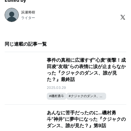
浜瀬将樹
ライター
同じ連載の記事一覧
事件の真相に広瀬すず“心麦”衝撃！成
田凌“友哉”らの表情に涙が止まらなか
った『クジャクのダンス、誰が見
た？』最終話
2025.03.29
#
磯村勇斗
#
クジャクのダンス、誰が見た？
#
リリー・フランキー
#
松山ケンイチ
#
広瀬すず
あんなに苦手だったのに…磯村勇
斗“神井”に夢中になった『クジャクの
ダンス、誰が見た？』第9話