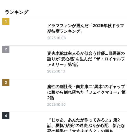
ランキング
1
ドラマファンが選んだ「2025年秋ドラマ
期待度ランキング」
2025.10.08
2
妻夫木聡は主人公が似合う俳優…目黒蓮の
語りが“安心感”を生んだ『ザ・ロイヤルフ
ァミリー』第1話
2025.10.13
3
魔性の副社長・向井康二“黒木”のギャップ
に膝から崩れ落ちた『フェイクマミー』第
2話
2025.10.20
4
『じゃあ、あんたが作ってみろよ』第2
話、夏帆“鮎美”の迷走ぶりが心配 新たな
恋の相手に「大丈夫そう？」の声も