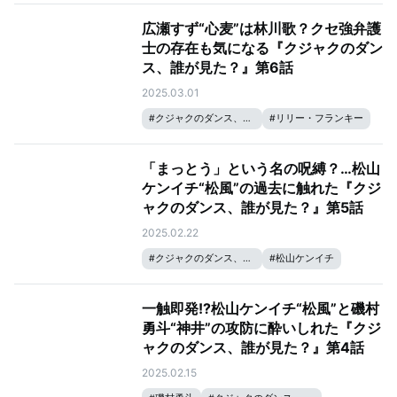
#
広瀬すず
広瀬すず“心麦”は林川歌？クセ強弁護
士の存在も気になる『クジャクのダン
ス、誰が見た？』第6話
2025.03.01
#
クジャクのダンス、誰が見た？
#
リリー・フランキー
#
松山ケンイチ
#
成田凌
#
広瀬すず
「まっとう」という名の呪縛？…松山
ケンイチ“松風”の過去に触れた『クジ
ャクのダンス、誰が見た？』第5話
2025.02.22
#
クジャクのダンス、誰が見た？
#
松山ケンイチ
#
広瀬すず
一触即発!?松山ケンイチ“松風”と磯村
勇斗“神井”の攻防に酔いしれた『クジ
ャクのダンス、誰が見た？』第4話
2025.02.15