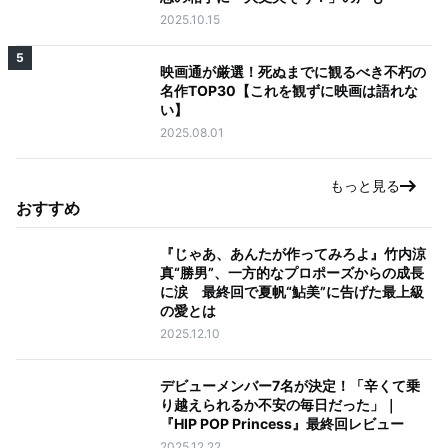
2025.10.15
5
映画通が厳選！死ぬまでに観るべき不朽の
名作TOP30【これを観ずに映画は語れな
い】
2025.08.01
もっと見る
おすすめ
『じゃあ、あんたが作ってみろよ』竹内涼
真“勝男”、一方的なプロポーズからの成長
に涙 最終回で夏帆“鮎美”に告げた最上級
の愛とは
2025.12.10
デビューメンバー7名が決定！「辛くて乗
り越えられるか不安の毎日だった」｜
『HIP POP Princess』最終回レビュー
2025.12.22