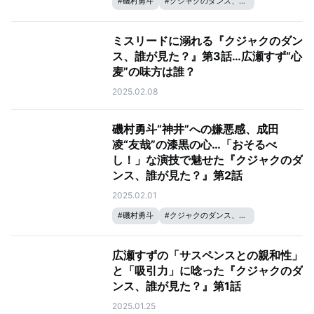
#
磯村勇斗
#
クジャクのダンス、誰が見た？
#
松山ケンイチ
#
広瀬すず
ミスリードに溺れる『クジャクのダン
ス、誰が見た？』第3話…広瀬すず“心
麦”の味方は誰？
2025.02.08
磯村勇斗“神井”への嫌悪感、成田
凌“友哉”の漆黒の心…「おそるべ
し！」な演技で魅せた『クジャクのダ
ンス、誰が見た？』第2話
2025.02.01
#
磯村勇斗
#
クジャクのダンス、誰が見た？
#
松山ケンイチ
#
成田凌
#
広瀬すず
広瀬すずの「サスペンスとの親和性」
と「吸引力」に唸った『クジャクのダ
ンス、誰が見た？』第1話
2025.01.25