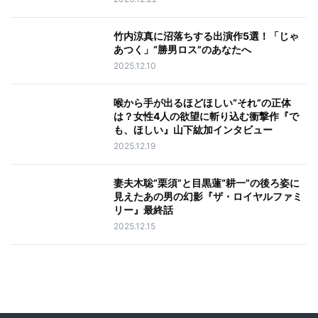
竹内涼真に沼落ちする出演作5選！「じゃ
あつく」“勝男ロス”のあなたへ
2025.12.10
喉から手が出るほどほしい“それ”の正体
は？女性4人の欲望に斬り込む衝撃作『で
も、ほしい』山下紘加インタビュー
2025.12.19
妻夫木聡“栗須”と目黒蓮“耕一”の後ろ姿に
見えたあの男の幻影『ザ・ロイヤルファミ
リー』最終話
2025.12.15