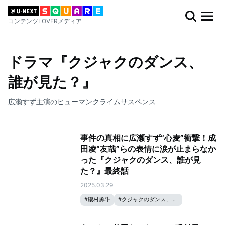
コンテンツLOVERメディア
ドラマ『クジャクのダンス、
誰が見た？』
広瀬すず主演のヒューマンクライムサスペンス
事件の真相に広瀬すず“心麦”衝撃！成
田凌“友哉”らの表情に涙が止まらなか
った『クジャクのダンス、誰が見
た？』最終話
2025.03.29
#
磯村勇斗
#
クジャクのダンス、誰が見た？
#
リリー・フランキー
#
松山ケンイチ
#
広瀬すず