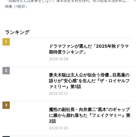
『西園寺さんは家事をしない』塚本高史＆野呂佳代、村川絵梨＆浅野和之が出演決定
画像（1枚目）
ランキング
1
ドラマファンが選んだ「2025年秋ドラマ
期待度ランキング」
2025.10.08
2
妻夫木聡は主人公が似合う俳優…目黒蓮の
語りが“安心感”を生んだ『ザ・ロイヤルフ
ァミリー』第1話
2025.10.13
3
魔性の副社長・向井康二“黒木”のギャップ
に膝から崩れ落ちた『フェイクマミー』第
2話
2025.10.20