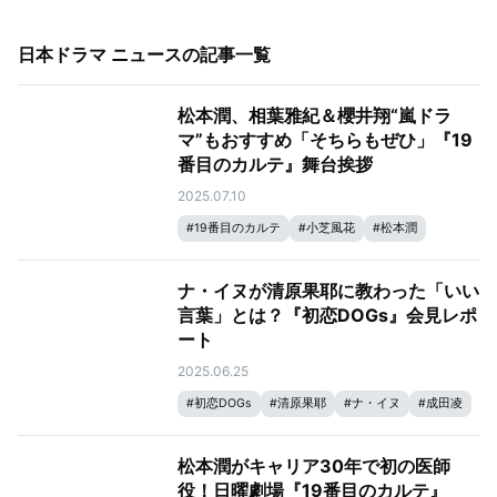
日本ドラマ ニュース
の記事一覧
松本潤、相葉雅紀＆櫻井翔“嵐ドラ
マ”もおすすめ「そちらもぜひ」『19
番目のカルテ』舞台挨拶
2025.07.10
#
19番目のカルテ
#
小芝風花
#
松本潤
ナ・イヌが清原果耶に教わった「いい
言葉」とは？『初恋DOGs』会見レポ
ート
2025.06.25
#
初恋DOGs
#
清原果耶
#
ナ・イヌ
#
成田凌
松本潤がキャリア30年で初の医師
役！日曜劇場『19番目のカルテ』