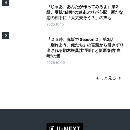
4
『じゃあ、あんたが作ってみろよ』第2
話、夏帆“鮎美”の迷走ぶりが心配 新たな
恋の相手に「大丈夫そう？」の声も
2025.10.15
5
『２５時、赤坂で Season２』第2話
「別れよう、俺たち」の言葉から引きずり
出される駒木根葵汰"羽山"と新原泰佑"白
崎"の愛
2025.10.09
もっと見る