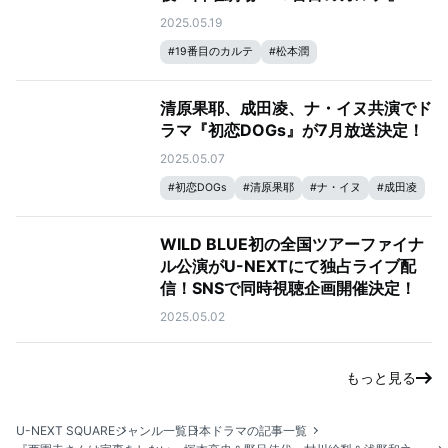
2025.05.19
#
19番目のカルテ
#
松本潤
清原果耶、成田凌、ナ・イヌ共演でド
ラマ『初恋DOGs』が7月放送決定！
2025.05.07
#
初恋DOGs
#
清原果耶
#
ナ・イヌ
#
成田凌
WILD BLUE初の全国ツアーファイナ
ル公演がU-NEXTにて独占ライブ配
信！SNSで同時視聴企画開催決定！
2025.05.02
もっと見る
U-NEXT SQUARE
ジャンル一覧
日本ドラマの記事一覧