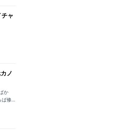
イチャ
元カノ
ばか
らば修