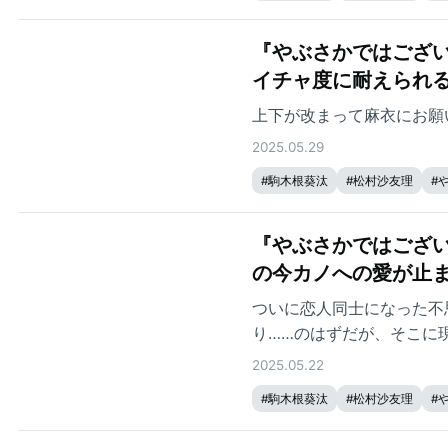
『やぶさかではござい
イチャ度に耐えられ
上下が改まって麻衣にお願
2025.05.29
#
駒木根葵汰
#
松村沙友理
#
『やぶさかではござい
の今カノへの愛が止
ついに恋人同士になった不
り……のはずだが、そこに
羅場の予感だが……。
2025.05.22
#
駒木根葵汰
#
松村沙友理
#