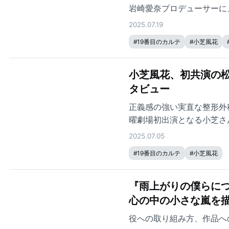
岩崎愛奈プロデューサーに
2025.07.19
#
19番目のカルテ
#
小芝風花
小芝風花、初共演の松
タビュー
正義感の強い実直な整形外
曜劇場初出演となる小芝さ
んの印象などを語ってもら
2025.07.05
#
19番目のカルテ
#
小芝風花
『雨上がりの僕らに
心の中の小さな嵐を
役への取り組み方、作品へ