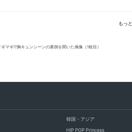
もっ
ギマギ!?胸キュンシーンの裏側を聞いた
画像（1枚目）
韓国・アジア
HIP POP Princess