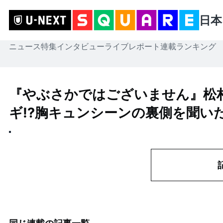
日本
ニュース
特集
インタビュー
ライブレポート
連載
ランキング
『やぶさかではございません』松
ギ!?胸キュンシーンの裏側を聞い