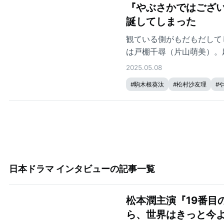
『やぶさかではござい
誕してしまった
観ている側がもだもだして
は戸棚千尋（片山萌美）。
2025.05.08
#
駒木根葵汰
#
松村沙友理
#
日本ドラマ インタビュー
の記事一覧
松本潤主演『19番目
ら、世界はきっと今