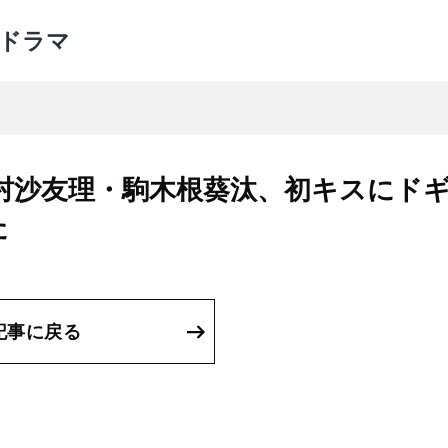
ドラマ
村沙友理・駒木根葵汰、初キスにド
た
記事に戻る