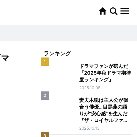
ランキング
ギマ
1
ドラマファンが選んだ
「2025年秋ドラマ期待
度ランキング」
2025.10.08
2
妻夫木聡は主人公が似
合う俳優…目黒蓮の語
りが“安心感”を生んだ
『ザ・ロイヤルファミ
リー』第1話
2025.10.13
3