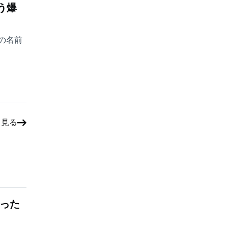
う爆
の名前
と見る
った