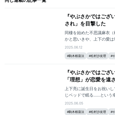
同じ連載の記事一覧
『やぶさかではござ
され」を目撃した
同棲を始めた不思議麻衣（
かと思いきや、上下の愛は
しかし、同棲をスタートさ
2025.06.12
#
駒木根葵汰
#
松村沙友理
#
『やぶさかではござい
「理想」が恋愛を遠
上下亮に誕生日をお祝いし
じベッドで眠る……という
ていた。こんな幸せな時間
2025.06.05
#
駒木根葵汰
#
松村沙友理
#