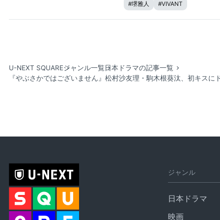
#
堺雅人
#
VIVANT
U-NEXT SQUARE
ジャンル一覧
日本ドラマの記事一覧
『やぶさかではございません』松村沙友理・駒木根葵汰、初キスにド
ジャンル
日本ドラマ
映画