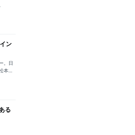
。
イン
ー。日
松本さ
ある