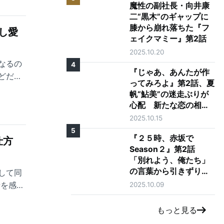
魔性の副社長・向井康
二“黒木”のギャップに
膝から崩れ落ちた『フ
し愛
ェイクマミー』第2話
2025.10.20
なるの
4
『じゃあ、あんたが作
どだ。
ってみろよ』第2話、夏
帆“鮎美”の迷走ぶりが
心配 新たな恋の相手
に「大丈夫そう？」の
2025.10.15
声も
5
『２５時、赤坂で
の仕方
Season２』第2話
「別れよう、俺たち」
の言葉から引きずり出
して同
される駒木根葵汰"羽
2025.10.09
せを感じ
山"と新原泰佑"白崎"の
愛
もっと見る