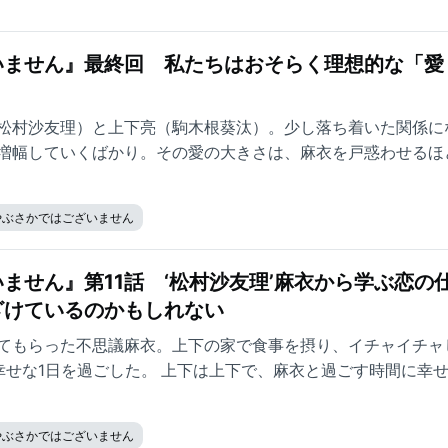
いません』最終回 私たちはおそらく理想的な「愛
松村沙友理）と上下亮（駒木根葵汰）。少し落ち着いた関係に
増幅していくばかり。その愛の大きさは、麻衣を戸惑わせるほ
せて間もなく、上下は風邪をひいてしまい……。
やぶさかではございません
ません』第11話 ‘松村沙友理’麻衣から学ぶ恋
ざけているのかもしれない
てもらった不思議麻衣。上下の家で食事を摂り、イチャイチャ
幸せな1日を過ごした。 上下は上下で、麻衣と過ごす時間に幸
を毎日過ごしたい……そこで上下は麻衣に同棲を提案する。
やぶさかではございません