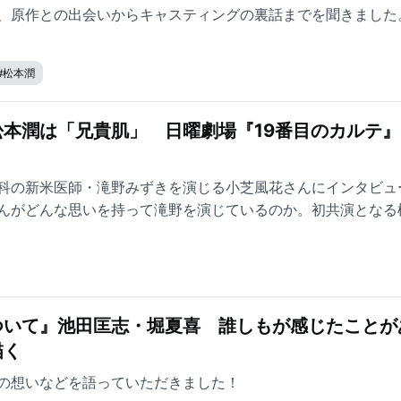
、原作との出会いからキャスティングの裏話までを聞きました
#
松本潤
本潤は「兄貴肌」 日曜劇場『19番目のカルテ』
科の新米医師・滝野みずきを演じる小芝風花さんにインタビュ
んがどんな思いを持って滝野を演じているのか。初共演となる
いました。
ついて』池田匡志・堀夏喜 誰しもが感じたことが
描く
の想いなどを語っていただきました！