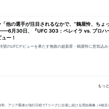
怜「他の選手が注目されるなかで、“鶴屋怜、ちょ
—6月30日、『UFC 303：ペレイラ vs. プロハ
ビュー！
3』で待望のUFCデビューを果たす無敗の超新星・鶴屋怜に意気込
もっ
智和、アジア覇者が強行日程でTリーグに出場し続ける理由
画像（4枚目