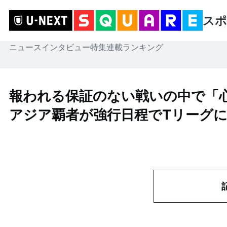
スポ
ニュース
インタビュー
特集
連載
ランキング
報われる保証のない戦いの中で「心
アジア覇者が強行日程でTリーグ