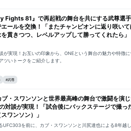
iday Fights 81』で再起戦の舞台を共にする武尊選
でエールを交換！「またチャンピオンに返り咲いて
念を貫きつつ、レベルアップして勝ってくれたら」
談が実現！お互いの印象から、ONEという舞台の魅力や特徴に
アツいトークをご紹介します。
p
#
武尊
るカブ・スワンソンと世界最高峰の舞台で激闘を演
しの対談が実現！「試合後にバックステージで撮っ
（スワンソン）」
るUFC303を前に、カブ・スワンソンと川尻達也による8年越