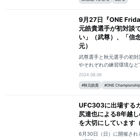
9月27日『ONE Fr
元皓貴選手が初対談
い」（武尊）、「信
元）
武尊選手と秋元選手の初対
やそれぞれの練習環境など
2024.08.06
#
秋元皓貴
#
ONE Championshi
UFC303に出場す
尻達也による8年越
を大切にしています
6月30日（日）に開催され