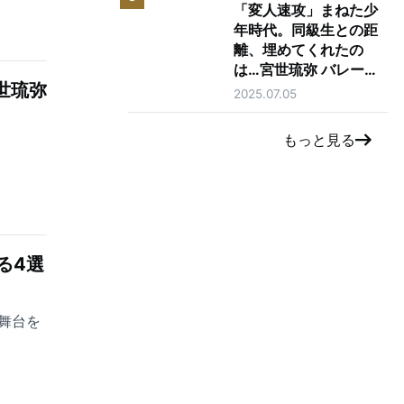
「変人速攻」まねた少
年時代。同級生との距
離、埋めてくれたの
は…宮世琉弥 バレーボ
世琉弥
ールへの愛
2025.07.05
もっと見る
る4選
の舞台を