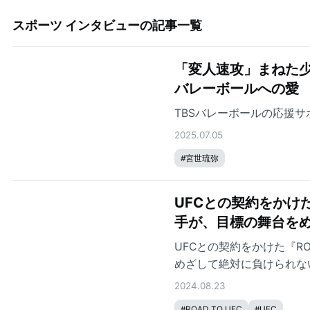
スポーツ インタビュー
の記事一覧
「変人速攻」まねた
バレーボールへの愛
TBSバレーボールの応援
2025.07.05
#
宮世琉弥
UFCとの契約をかけた
手が、目標の舞台を
UFCとの契約をかけた『RO
めざして絶対に負けられな
2024.08.23
#
ROAD TO UFC
#
UFC