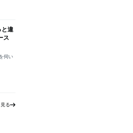
っと違
ース
みを伺い
と見る
）