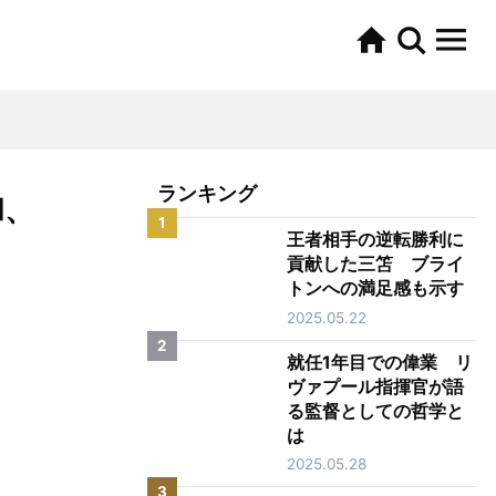
ランキング
和、
1
王者相手の逆転勝利に
貢献した三笘 ブライ
トンへの満足感も示す
2025.05.22
2
就任1年目での偉業 リ
ヴァプール指揮官が語
る監督としての哲学と
は
2025.05.28
3