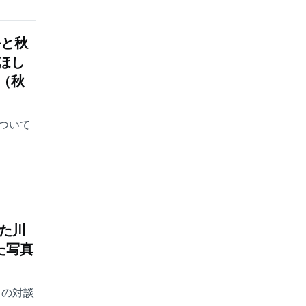
手と秋
ほし
（秋
ついて
じた川
た写真
しの対談