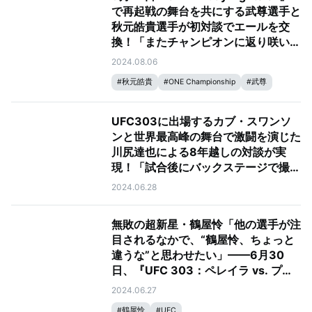
で再起戦の舞台を共にする武尊選手と
秋元皓貴選手が初対談でエールを交
換！「またチャンピオンに返り咲いて
ほしい」（武尊）、「信念を貫きつ
2024.08.06
つ、レベルアップして勝ってくれた
#
秋元皓貴
#
ONE Championship
#
武尊
ら」（秋元）
UFC303に出場するカブ・スワンソ
ンと世界最高峰の舞台で激闘を演じた
川尻達也による8年越しの対談が実
現！「試合後にバックステージで撮っ
た写真を大切にしています（スワンソ
2024.06.28
ン）」
無敗の超新星・鶴屋怜「他の選手が注
目されるなかで、“鶴屋怜、ちょっと
違うな”と思わせたい」——6月30
日、『UFC 303：ペレイラ vs. プロ
ハースカ』で待望のUFCデビュー！
2024.06.27
#
鶴屋怜
#
UFC