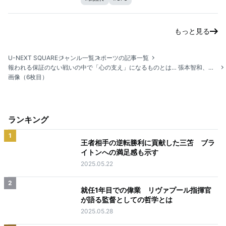
もっと見る
U-NEXT SQUARE
ジャンル一覧
スポーツの記事一覧
報われる保証のない戦いの中で「心の支え」になるものとは… 張本智和、アジア覇者が強行日程でTリーグに出場し続ける理由
画像（6枚目）
ランキング
1
王者相手の逆転勝利に貢献した三笘 ブラ
イトンへの満足感も示す
2025.05.22
2
就任1年目での偉業 リヴァプール指揮官
が語る監督としての哲学とは
2025.05.28