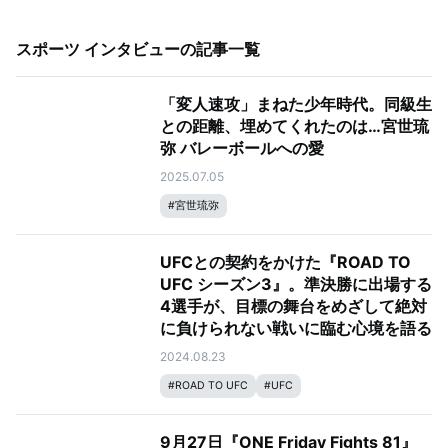
スポーツ インタビュー
の記事一覧
「変人速攻」まねた少年時代。同級生
との距離、埋めてくれたのは…宮世琉
弥 バレーボールへの愛
2025.07.05
#
宮世琉弥
UFCとの契約をかけた『ROAD TO
UFC シーズン3』。準決勝に出場する
4選手が、目標の舞台をめざして絶対
に負けられない戦いに臨む心境を語る
2024.08.23
#
ROAD TO UFC
#
UFC
9月27日『ONE Friday Fights 81』