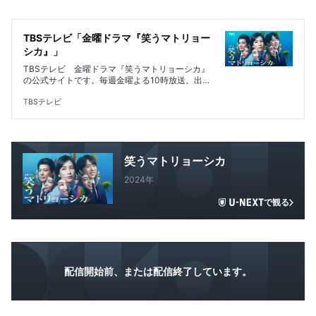
TBSテレビ「金曜ドラマ『笑うマトリョー
シカ』」
TBSテレビ 金曜ドラマ『笑うマトリョーシカ』
の公式サイトです。毎週金曜よる10時放送。出演
は水川あさみ、玉山鉄二、高岡早紀、櫻井翔。人
間の欲望と謎が絡み合うヒューマン政治サスペン
TBSテレビ
ス！
笑うマトリョーシカ
2024年
で観る
配信開始前、または配信終了しています。