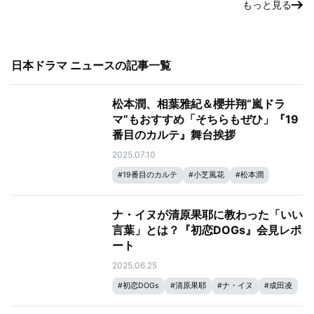
もっと見る
日本ドラマ ニュース
の記事一覧
松本潤、相葉雅紀＆櫻井翔“嵐ドラ
マ”もおすすめ「そちらもぜひ」『19
番目のカルテ』舞台挨拶
2025.07.10
#
19番目のカルテ
#
小芝風花
#
松本潤
ナ・イヌが清原果耶に教わった「いい
言葉」とは？『初恋DOGs』会見レポ
ート
2025.06.25
#
初恋DOGs
#
清原果耶
#
ナ・イヌ
#
成田凌