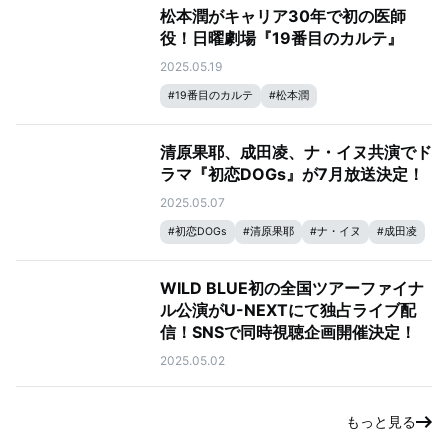
松本潤がキャリア30年で初の医師
役！日曜劇場『19番目のカルテ』
2025.05.19
#
19番目のカルテ
#
松本潤
清原果耶、成田凌、ナ・イヌ共演でド
ラマ『初恋DOGs』が7月放送決定！
2025.05.07
#
初恋DOGs
#
清原果耶
#
ナ・イヌ
#
成田凌
WILD BLUE初の全国ツアーファイナ
ル公演がU-NEXTにて独占ライブ配
信！SNSで同時視聴企画開催決定！
2025.05.02
もっと見る