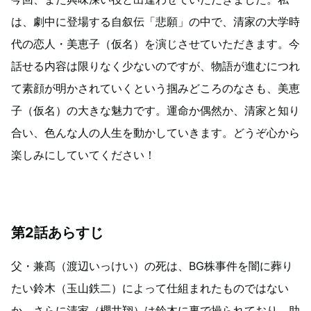
は、劇中に登場する自叙伝「悲願」の中で、清家の大学時
代の恋人・美恵子（仮名）を演じさせていただきます。今
話せる内容は限りなく少ないのですが、物語が進むにつれ
て素顔が明かされていくという掴みどころのなさも、美恵
子（仮名）の大きな魅力です。運命か偶然か、清家と知り
合い、色んな人の人生を動かしていきます。どうぞ心から
楽しみにしていてください！
第2話あらすじ
父・兼髙（渡辺いっけい）の死は、BG株事件を闇に葬り
たい鈴木（玉山鉄二）によって仕組まれたものではない
か。さらに清家（櫻井翔）は鈴木に裏で操られており、助