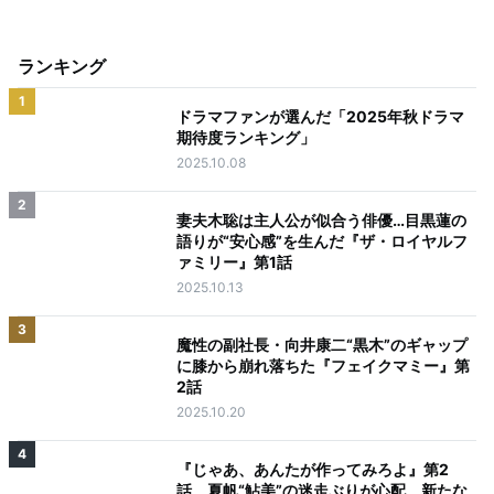
ランキング
1
ドラマファンが選んだ「2025年秋ドラマ
期待度ランキング」
2025.10.08
2
妻夫木聡は主人公が似合う俳優…目黒蓮の
語りが“安心感”を生んだ『ザ・ロイヤルフ
ァミリー』第1話
2025.10.13
3
魔性の副社長・向井康二“黒木”のギャップ
に膝から崩れ落ちた『フェイクマミー』第
2話
2025.10.20
4
『じゃあ、あんたが作ってみろよ』第2
話、夏帆“鮎美”の迷走ぶりが心配 新たな