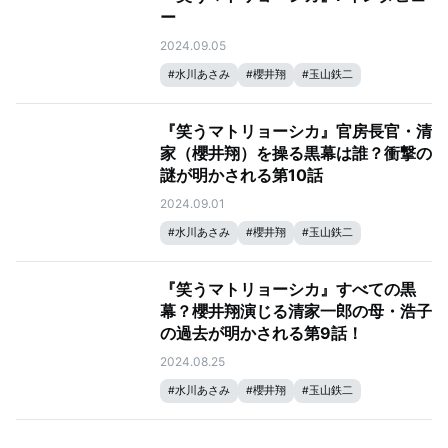
ー
2024.09.05
#
水川あさみ
#
櫻井翔
#
玉山鉄二
#
笑うマトリョーシカ
『笑うマトリョーシカ』官房長官・清
家（櫻井翔）を操る黒幕は誰？衝撃の
謎が明かされる第10話
2024.09.01
#
水川あさみ
#
櫻井翔
#
玉山鉄二
#
笑うマトリョーシカ
『笑うマトリョーシカ』すべての黒
幕？櫻井翔演じる清家一郎の母・浩子
の過去が明かされる第9話！
2024.08.25
#
水川あさみ
#
櫻井翔
#
玉山鉄二
#
笑うマトリョーシカ