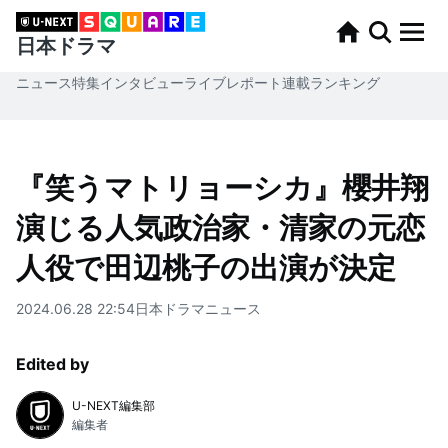
日本ドラマ
ニュース
特集
インタビュー
ライブレポート
連載
ランキング
『笑うマトリョーシカ』櫻井翔
演じる人気政治家・清家の元恋
人役で田辺桃子の出演が決定
2024.06.28 22:54
日本ドラマ
ニュース
Edited by
U-NEXT編集部
編集者