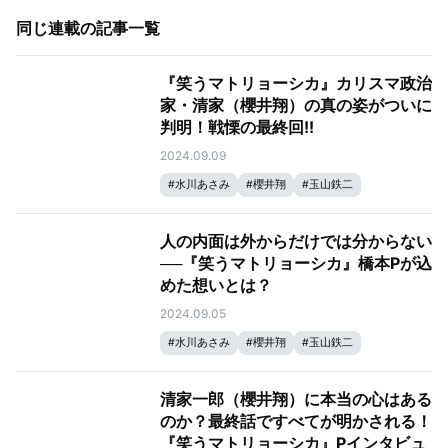
同じ連載の記事一覧
『笑うマトリョーシカ』カリスマ政治
家・清家（櫻井翔）の真の姿がついに
判明！戦慄の最終回!!
2024.09.09
#
水川あさみ
#
櫻井翔
#
玉山鉄二
#
笑うマトリョーシカ
人の内面は外からだけでは分からない
──『笑うマトリョーシカ』橋本Pが込
めた想いとは？
2024.09.05
#
水川あさみ
#
櫻井翔
#
玉山鉄二
#
笑うマトリョーシカ
清家一郎（櫻井翔）に本当の心はある
のか？最終話ですべてが明かされる！
『笑うマトリョーシカ』Pインタビュ