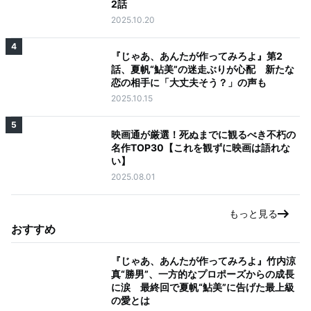
2話
2025.10.20
4
『じゃあ、あんたが作ってみろよ』第2
話、夏帆“鮎美”の迷走ぶりが心配 新たな
恋の相手に「大丈夫そう？」の声も
2025.10.15
5
映画通が厳選！死ぬまでに観るべき不朽の
名作TOP30【これを観ずに映画は語れな
い】
2025.08.01
もっと見る
おすすめ
『じゃあ、あんたが作ってみろよ』竹内涼
真“勝男”、一方的なプロポーズからの成長
に涙 最終回で夏帆“鮎美”に告げた最上級
の愛とは