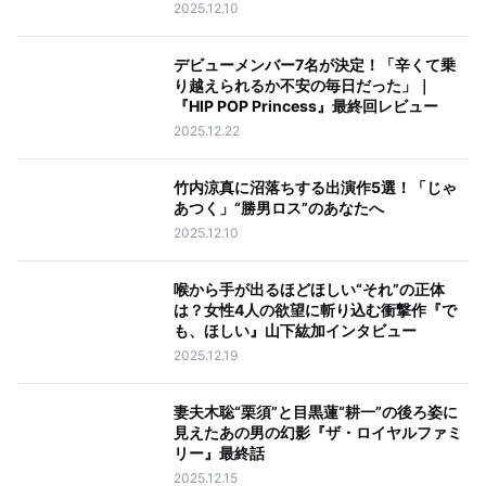
2025.12.10
デビューメンバー7名が決定！「辛くて乗
り越えられるか不安の毎日だった」｜
『HIP POP Princess』最終回レビュー
2025.12.22
竹内涼真に沼落ちする出演作5選！「じゃ
あつく」“勝男ロス”のあなたへ
2025.12.10
喉から手が出るほどほしい“それ”の正体
は？女性4人の欲望に斬り込む衝撃作『で
も、ほしい』山下紘加インタビュー
2025.12.19
妻夫木聡“栗須”と目黒蓮“耕一”の後ろ姿に
見えたあの男の幻影『ザ・ロイヤルファミ
リー』最終話
2025.12.15