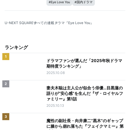
#
Eye Love You
#
国内ドラマ
U-NEXT SQUARE
すべての連載
ドラマ『Eye Love You』
ランキング
1
ドラマファンが選んだ「2025年秋ドラマ
期待度ランキング」
2025.10.08
2
妻夫木聡は主人公が似合う俳優…目黒蓮の
語りが“安心感”を生んだ『ザ・ロイヤルフ
ァミリー』第1話
2025.10.13
3
魔性の副社長・向井康二“黒木”のギャップ
に膝から崩れ落ちた『フェイクマミー』第