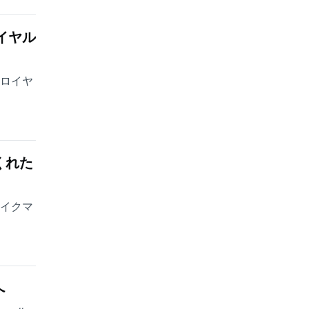
イヤル
・ロイヤ
くれた
ェイクマ
へ