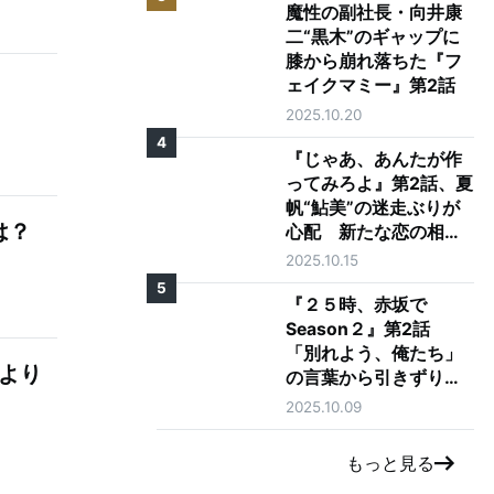
魔性の副社長・向井康
二“黒木”のギャップに
膝から崩れ落ちた『フ
ェイクマミー』第2話
2025.10.20
4
『じゃあ、あんたが作
ってみろよ』第2話、夏
帆“鮎美”の迷走ぶりが
は？
心配 新たな恋の相手
に「大丈夫そう？」の
2025.10.15
声も
5
『２５時、赤坂で
Season２』第2話
「別れよう、俺たち」
花より
の言葉から引きずり出
される駒木根葵汰"羽
2025.10.09
山"と新原泰佑"白崎"の
愛
もっと見る