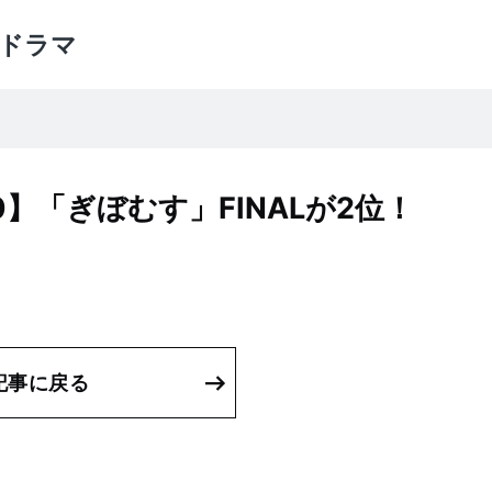
ドラマ
】「ぎぼむす」FINALが2位！
記事に戻る