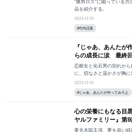
”勝男ロス”に陥っている
品を紹介する。
2025.12.10
#
竹内涼真
『じゃあ、あんたが作
らの成長に涙 最終回
忍耐女と化石男の別れから
に、切なさと温かさが胸に
2025.12.10
#
じゃあ、あんたが作ってみろよ
心の栄養にもなる目黒
ヤルファミリー』第9
妻夫木聡主演、夢を追い続