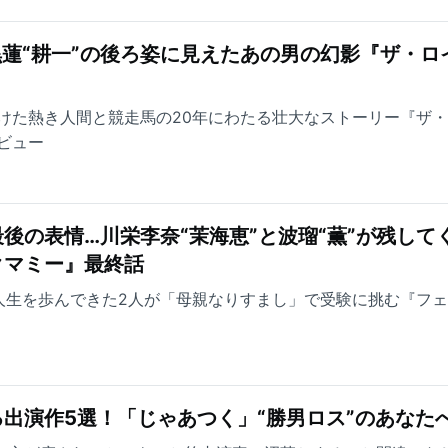
黒蓮“耕一”の後ろ姿に見えたあの男の幻影『ザ・ロ
けた熱き人間と競走馬の20年にわたる壮大なストーリー『ザ
ビュー
後の表情…川栄李奈“茉海恵”と波瑠“薫”が残して
クマミー』最終話
人生を歩んできた2人が「母親なりすまし」で受験に挑む『フ
出演作5選！「じゃあつく」“勝男ロス”のあなた