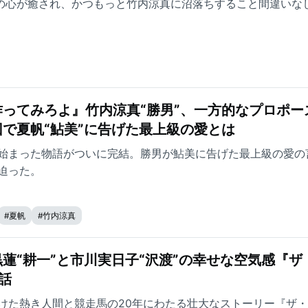
方の心が癒され、かつもっと竹内涼真に沼落ちすること間違いな
ってみろよ』竹内涼真“勝男”、一方的なプロポー
で夏帆“鮎美”に告げた最上級の愛とは
始まった物語がついに完結。勝男が鮎美に告げた最上級の愛の
迫った。
#
夏帆
#
竹内涼真
蓮“耕一”と市川実日子“沢渡”の幸せな空気感『ザ
話
けた熱き人間と競走馬の20年にわたる壮大なストーリー『ザ