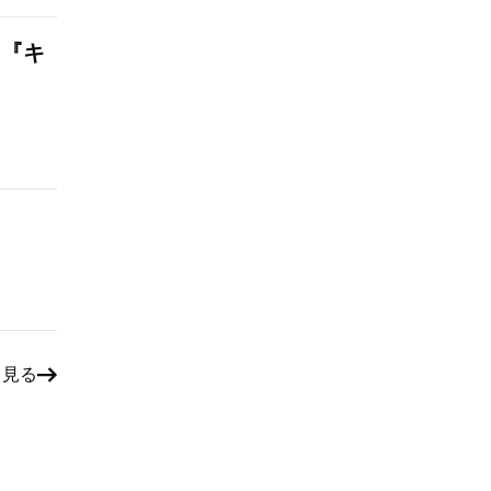
！『キ
と見る