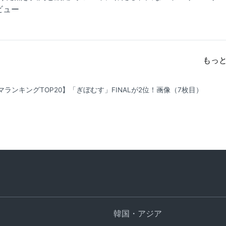
ビュー
もっ
マランキングTOP20】「ぎぼむす」FINALが2位！
画像（7枚目）
韓国・アジア