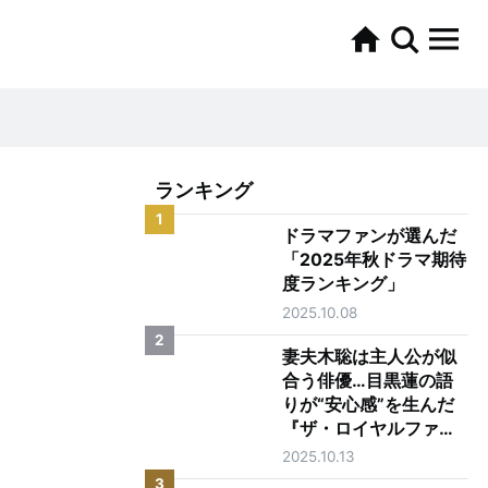
ランキング
1
ドラマファンが選んだ
「2025年秋ドラマ期待
度ランキング」
2025.10.08
2
妻夫木聡は主人公が似
合う俳優…目黒蓮の語
りが“安心感”を生んだ
『ザ・ロイヤルファミ
リー』第1話
2025.10.13
3