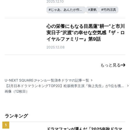
2025.12.10
#
じゃあ、あんたが作ってみろよ
#
夏帆
#
竹内涼真
心の栄養にもなる目黒蓮“耕一”と市川
実日子“沢渡”の幸せな空気感『ザ・ロ
イヤルファミリー』第9話
2025.12.08
もっと見る
U-NEXT SQUARE
ジャンル一覧
日本ドラマの記事一覧
【2月日本ドラマランキングTOP20】松坂桃李主演『御上先生』が1位を獲得！
画像（12枚目）
ランキング
1
ドラマファンが選んだ「2025年秋ドラマ