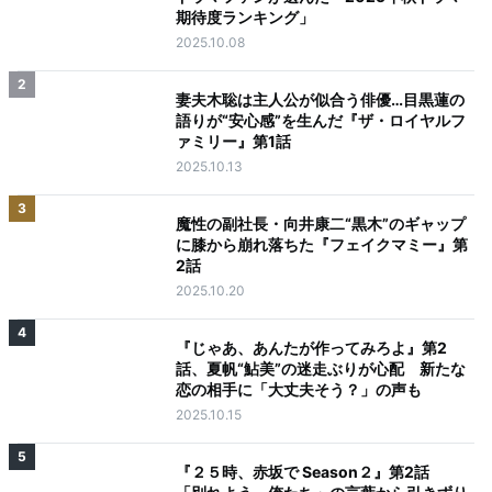
期待度ランキング」
2025.10.08
2
妻夫木聡は主人公が似合う俳優…目黒蓮の
語りが“安心感”を生んだ『ザ・ロイヤルフ
ァミリー』第1話
2025.10.13
3
魔性の副社長・向井康二“黒木”のギャップ
に膝から崩れ落ちた『フェイクマミー』第
2話
2025.10.20
4
『じゃあ、あんたが作ってみろよ』第2
話、夏帆“鮎美”の迷走ぶりが心配 新たな
恋の相手に「大丈夫そう？」の声も
2025.10.15
5
『２５時、赤坂で Season２』第2話