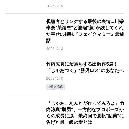
2025.12.15
視聴者とリンクする最後の表情…川栄
李奈“茉海恵”と波瑠“薫”が残してくれ
た幸せの後味『フェイクマミー』最終
話
2025.12.13
竹内涼真に沼落ちする出演作5選！
「じゃあつく」“勝男ロス”のあなたへ
2025.12.10
#
竹内涼真
『じゃあ、あんたが作ってみろよ』竹
内涼真“勝男”、一方的なプロポーズか
らの成長に涙 最終回で夏帆“鮎美”に
告げた最上級の愛とは