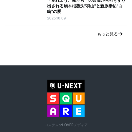
「別れよう、俺たち」の言葉から引きずり
出される駒木根葵汰"羽山"と新原泰佑"白
崎"の愛
2025.10.09
もっと見る
コンテンツLOVERメディア