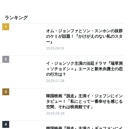
ランキング
1
オム・ジョンファとソン・スンホンの抜群
のケミが話題！『かけがえのない私のスタ
ー』
2025.09.16
2
イ・ジョンソク主演の法廷ドラマ『瑞草洞
＜ソチョドン＞』エースと新米弁護士の恋
の行方は？
2025.07.28
3
韓国映画『脱走』主演イ・ジェフンにイン
タビュー！「私にとって一番幸せを感じる
空間、それは映画館です」
2025.06.26
4
韓国映画『脱走』主演ク・ギョファンにイ