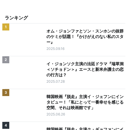
ランキング
1
オム・ジョンファとソン・スンホンの抜群
のケミが話題！『かけがえのない私のスタ
ー』
2025.09.16
2
イ・ジョンソク主演の法廷ドラマ『瑞草洞
＜ソチョドン＞』エースと新米弁護士の恋
の行方は？
2025.07.28
3
韓国映画『脱走』主演イ・ジェフンにイン
タビュー！「私にとって一番幸せを感じる
空間、それは映画館です」
2025.06.26
4
韓国映画『脱走』主演ク・ギョファンにイ