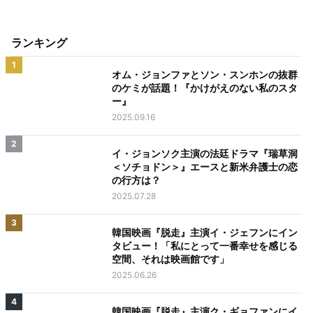
ランキング
1
オム・ジョンファとソン・スンホンの抜群
のケミが話題！『かけがえのない私のスタ
ー』
2025.09.16
2
イ・ジョンソク主演の法廷ドラマ『瑞草洞
＜ソチョドン＞』エースと新米弁護士の恋
の行方は？
2025.07.28
3
韓国映画『脱走』主演イ・ジェフンにイン
タビュー！「私にとって一番幸せを感じる
空間、それは映画館です」
2025.06.26
4
韓国映画『脱走』主演ク・ギョファンにイ