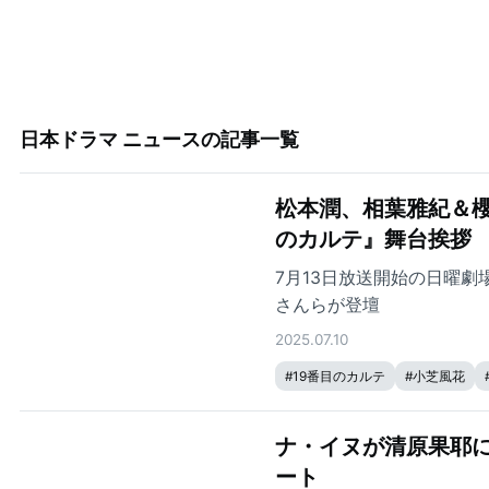
日本ドラマ ニュース
の記事一覧
松本潤、相葉雅紀＆櫻
のカルテ』舞台挨拶
7月13日放送開始の日曜
さんらが登壇
2025.07.10
#
19番目のカルテ
#
小芝風花
ナ・イヌが清原果耶に
ート