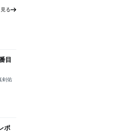
と見る
番目
真剣佑
レポ