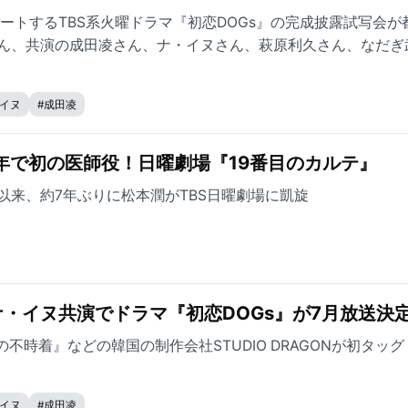
タートするTBS系火曜ドラマ『初恋DOGs』の完成披露試写会が
ん、共演の成田凌さん、ナ・イヌさん、萩原利久さん、なだぎ
子さん、岸谷五朗さんが登壇しました。
イヌ
#
成田凌
年で初の医師役！日曜劇場『19番目のカルテ』
-』以来、約7年ぶりに松本潤がTBS日曜劇場に凱旋
・イヌ共演でドラマ『初恋DOGs』が7月放送決
不時着』などの韓国の制作会社STUDIO DRAGONが初タッグ
イヌ
#
成田凌