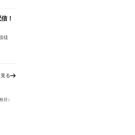
配信！
の模様
と見る
7枚目）