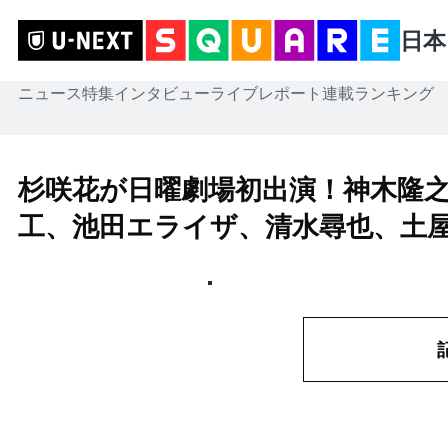
日本
ニュース
特集
インタビュー
ライブレポート
連載
ランキング
杉咲花が日曜劇場初出演！神木隆
工、池田エライザ、清水尋也、土