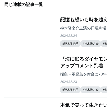
同じ連載の記事一覧
記憶も想いも時を越
神木隆之介主演の日曜劇場
2024.12.24
#
野木亜紀子
#
神木隆之介
#
『海に眠るダイヤモ
アップコメント到着
端島＝軍艦島を舞台に70
2024.12.23
#
野木亜紀子
#
神木隆之介
#
本気で笑って生きた