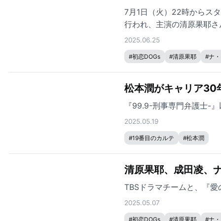
7月1日（火）22時からス
行われ、主演の清原果耶さ
ん、野呂佳代さん、深田恭
2025.06.25
#
初恋DOGs
#
清原果耶
#
ナ・
松本潤がキャリア30
『99.9-刑事専門弁護士
2025.05.19
#
19番目のカルテ
#
松本潤
清原果耶、成田凌、ナ
TBSドラマチームと、『愛の
2025.05.07
#
初恋DOGs
#
清原果耶
#
ナ・