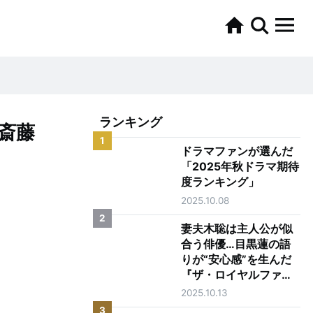
ランキング
斎藤
1
ドラマファンが選んだ
「2025年秋ドラマ期待
度ランキング」
2025.10.08
2
妻夫木聡は主人公が似
合う俳優…目黒蓮の語
りが“安心感”を生んだ
『ザ・ロイヤルファミ
リー』第1話
2025.10.13
3