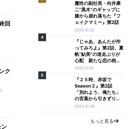
魔性の副社長・向井康
二“黒木”のギャップに
膝から崩れ落ちた『フ
ェイクマミー』第2話
終回
2025.10.20
4
『じゃあ、あんたが作
ってみろよ』第2話、夏
帆“鮎美”の迷走ぶりが
心配 新たな恋の相手
に「大丈夫そう？」の
2025.10.15
ンク
声も
5
『２５時、赤坂で
Season２』第2話
』
「別れよう、俺たち」
の言葉から引きずり出
される駒木根葵汰"羽
2025.10.09
山"と新原泰佑"白崎"の
愛
もっと見る
モン