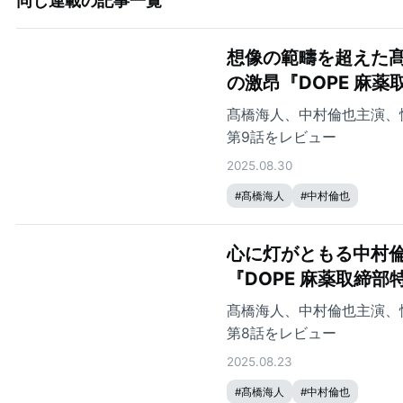
同じ連載の記事一覧
想像の範疇を超えた髙
の激昂『DOPE 麻薬
髙橋海人、中村倫也主演、
第9話をレビュー
2025.08.30
#
髙橋海人
#
中村倫也
心に灯がともる中村倫
『DOPE 麻薬取締部
髙橋海人、中村倫也主演、
第8話をレビュー
2025.08.23
#
髙橋海人
#
中村倫也