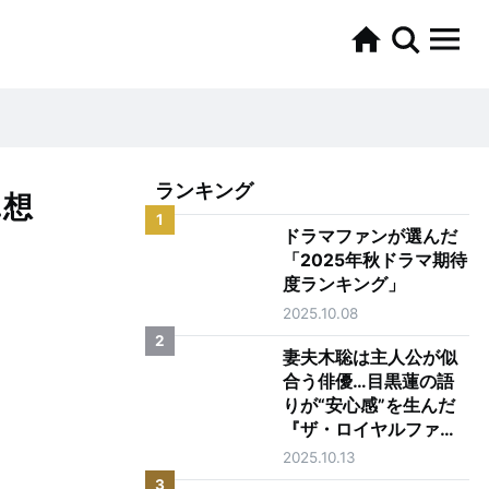
ランキング
…想
1
ドラマファンが選んだ
「2025年秋ドラマ期待
度ランキング」
2025.10.08
2
妻夫木聡は主人公が似
合う俳優…目黒蓮の語
りが“安心感”を生んだ
『ザ・ロイヤルファミ
リー』第1話
2025.10.13
3