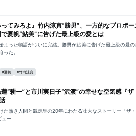
ってみろよ』竹内涼真“勝男”、一方的なプロポー
で夏帆“鮎美”に告げた最上級の愛とは
始まった物語がついに完結。勝男が鮎美に告げた最上級の愛の
迫った。
#
夏帆
#
竹内涼真
蓮“耕一”と市川実日子“沢渡”の幸せな空気感『ザ
話
けた熱き人間と競走馬の20年にわたる壮大なストーリー『ザ
ビュー