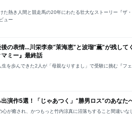
けた熱き人間と競走馬の20年にわたる壮大なストーリー『ザ
ビュー
後の表情…川栄李奈“茉海恵”と波瑠“薫”が残して
クマミー』最終話
人生を歩んできた2人が「母親なりすまし」で受験に挑む『フ
出演作5選！「じゃあつく」“勝男ロス”のあなた
方の心が癒され、かつもっと竹内涼真に沼落ちすること間違いな