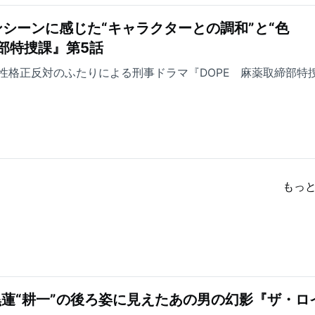
シーンに感じた“キャラクターとの調和”と“色
締部特捜課』第5話
性格正反対のふたりによる刑事ドラマ『DOPE 麻薬取締部特
もっ
黒蓮“耕一”の後ろ姿に見えたあの男の幻影『ザ・ロ