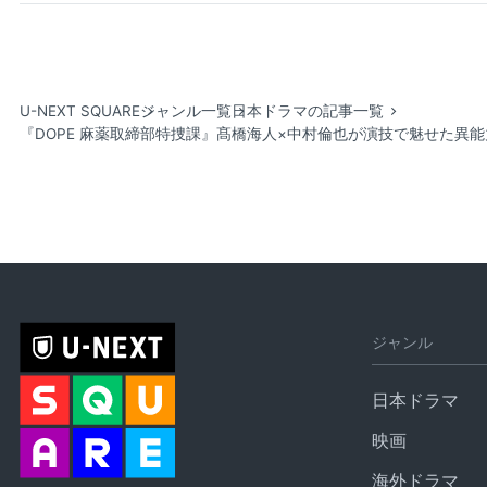
U-NEXT SQUARE
ジャンル一覧
日本ドラマの記事一覧
『DOPE 麻薬取締部特捜課』髙橋海人×中村倫也が演技で魅せた異
ジャンル
日本ドラマ
映画
海外ドラマ