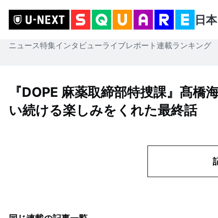
日本
ニュース
特集
インタビュー
ライブレポート
連載
ランキング
『DOPE 麻薬取締部特捜課』髙橋
い続ける楽しみをくれた最終話