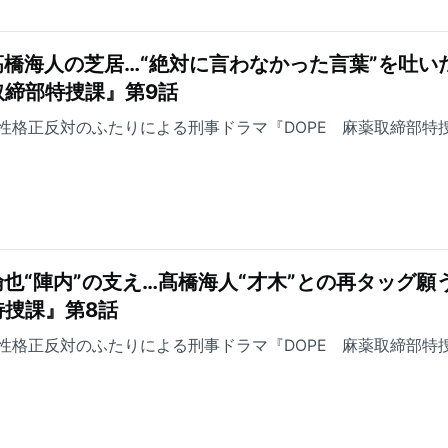
橋海人の芝居…“絶対に言わなかった言葉”を吐い
取締部特捜課』第9話
性格正反対のふたりによる刑事ドラマ『DOPE 麻薬取締部特
也“陣内”の支え…髙橋海人“才木”との再タッグ願
特捜課』第8話
性格正反対のふたりによる刑事ドラマ『DOPE 麻薬取締部特