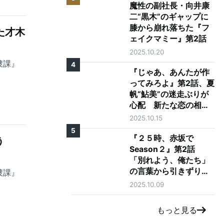
魔性の副社長・向井康
二“黒木”のギャップに
膝から崩れ落ちた『フ
た才木
ェイクマミー』第2話
2025.10.20
捜課』
4
『じゃあ、あんたが作
ってみろよ』第2話、夏
帆“鮎美”の迷走ぶりが
心配 新たな恋の相手
に「大丈夫そう？」の
2025.10.15
声も
5
『２５時、赤坂で
う
Season２』第2話
「別れよう、俺たち」
の言葉から引きずり出
捜課』
される駒木根葵汰"羽
2025.10.09
山"と新原泰佑"白崎"の
愛
もっと見る