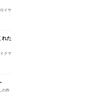
・ロイヤ
くれた
ェイクマ
へ
しの作