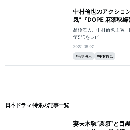
中村倫也のアクション
気”『DOPE 麻薬取
髙橋海人、中村倫也主演、
第5話をレビュー
2025.08.02
#
髙橋海人
#
中村倫也
日本ドラマ 特集
の記事一覧
妻夫木聡“栗須”と目