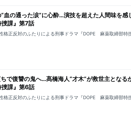
“血の通った涙”に心酔…演技を超えた人間味を感
特捜課』第7話
性格正反対のふたりによる刑事ドラマ『DOPE 麻薬取締部特
堕ちで復讐の鬼へ…髙橋海人“才木”が救世主となる
特捜課』第6話
性格正反対のふたりによる刑事ドラマ『DOPE 麻薬取締部特