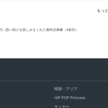
もっ
能力…想い続ける楽しみをくれた最終話
画像（4枚目）
韓国・アジア
HIP POP Princess
サッカー