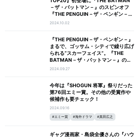
TOP20】初登場に『THE BATMAN
－ザ・バットマン－』のスピンオフ
『THE PENGUIN－ザ・ペンギン－』
が登場
2024.10.02
『THE PENGUIN－ザ・ペンギン－』
まるで、ゴッサム・シティで繰り広げ
られる“スカーフェイス”。『THE
BATMAN－ザ・バットマン－』のス
ピンオフ犯罪ドラマ
2024.09.27
今年は『SHOGUN 将軍』祭りだった
第76回エミー賞。その他の受賞作や
候補作も要チェック！
2024.09.16
#
エミー賞
#
海外ドラマ
#
真田広之
ギャグ漫画家・島袋全優さんの『ハウ