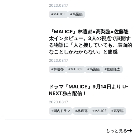
タビュー
2023.08.17
#
MALICE
#
高梨臨
『MALICE』林遣都×高梨臨×佐藤隆
太インタビュー。3人の視点で展開す
る物語に「人と接していても、表面的
なことしかわからない」と痛感
2023.08.17
#
林遣都
#
MALICE
#
高梨臨
#
佐藤隆太
ドラマ「MALICE」9月14日より U-
NEXT独占配信！
2023.08.17
#
国内ドラマ
#
林遣都
#
MALICE
#
高梨臨
#
佐藤隆太
もっと見る