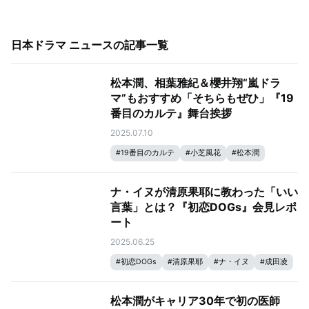
日本ドラマ ニュース
の記事一覧
松本潤、相葉雅紀＆櫻井翔“嵐ドラ
マ”もおすすめ「そちらもぜひ」『19
番目のカルテ』舞台挨拶
2025.07.10
#
19番目のカルテ
#
小芝風花
#
松本潤
ナ・イヌが清原果耶に教わった「いい
言葉」とは？『初恋DOGs』会見レポ
ート
2025.06.25
#
初恋DOGs
#
清原果耶
#
ナ・イヌ
#
成田凌
松本潤がキャリア30年で初の医師