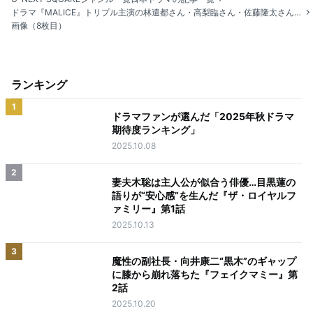
ドラマ『MALICE』トリプル主演の林遣都さん・高梨臨さん・佐藤隆太さんと日台俳優YUさんが登場！
画像（8枚目）
ランキング
1
ドラマファンが選んだ「2025年秋ドラマ
期待度ランキング」
2025.10.08
2
妻夫木聡は主人公が似合う俳優…目黒蓮の
語りが“安心感”を生んだ『ザ・ロイヤルフ
ァミリー』第1話
2025.10.13
3
魔性の副社長・向井康二“黒木”のギャップ
に膝から崩れ落ちた『フェイクマミー』第
2話
2025.10.20