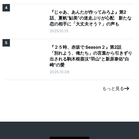
4
『じゃあ、あんたが作ってみろよ』第2
話、夏帆“鮎美”の迷走ぶりが心配 新たな
恋の相手に「大丈夫そう？」の声も
2025.10.15
5
『２５時、赤坂で Season２』第2話
「別れよう、俺たち」の言葉から引きずり
出される駒木根葵汰"羽山"と新原泰佑"白
崎"の愛
2025.10.09
もっと見る