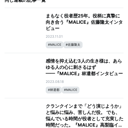
同じ連載の記事一覧
まもなく役者歴25年。役柄に真摯に
向き合う『MALICE』佐藤隆太インタ
ビュー
2023.11.01
#
MALICE
#
佐藤隆太
感情を抑え込む3人の生き様は、あら
ゆる人の心に刺さるはず
━━『MALICE』林遣都インタビュー
2023.08.18
#
林遣都
#
MALICE
クランクインまで「どう演じようか」
と悩みに悩み、苦しんだ役。 でも、
悩んでいる時間が役者として充実した
時間だった。『MALICE』高梨臨イン