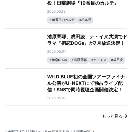
役！日曜劇場『19番目のカルテ』
2025.05.19
#
19番目のカルテ
#
松本潤
清原果耶、成田凌、ナ・イヌ共演でド
ラマ『初恋DOGs』が7月放送決定！
2025.05.07
#
初恋DOGs
#
清原果耶
#
ナ・イヌ
#
成田凌
WILD BLUE初の全国ツアーファイナ
ル公演がU-NEXTにて独占ライブ配
信！SNSで同時視聴企画開催決定！
2025.05.02
もっと見る
U-NEXT SQUARE
ジャンル一覧
日本ドラマの記事一覧