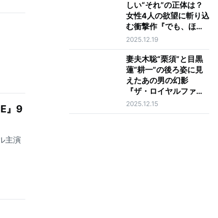
しい“それ”の正体は？
女性4人の欲望に斬り込
む衝撃作『でも、ほし
い』山下紘加インタビ
2025.12.19
ュー
妻夫木聡“栗須”と目黒
蓮“耕一”の後ろ姿に見
えたあの男の幻影
『ザ・ロイヤルファミ
リー』最終話
2025.12.15
E』9
プル主演