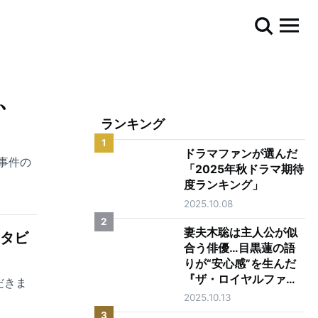
都、
ランキング
1
ドラマファンが選んだ
事件の
「2025年秋ドラマ期待
度ランキング」
2025.10.08
2
妻夫木聡は主人公が似
ンタビ
合う俳優…目黒蓮の語
りが“安心感”を生んだ
『ザ・ロイヤルファミ
だきま
リー』第1話
2025.10.13
3