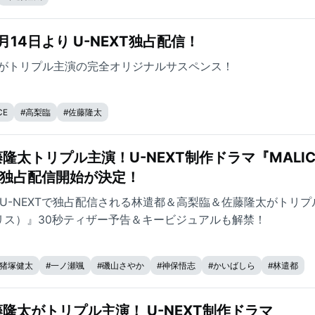
月14日より U-NEXT独占配信！
がトリプル主演の完全オリジナルサスペンス！
CE
#
高梨臨
#
佐藤隆太
太トリプル主演！U-NEXT制作ドラマ『MALIC
より独占配信開始が決定！
よりU-NEXTで独占配信される林遣都＆高梨臨＆佐藤隆太がトリ
マリス）』30秒ティザー予告＆キービジュアルも解禁！
猪塚健太
#
一ノ瀬颯
#
磯山さやか
#
神保悟志
#
かいばしら
#
林遣都
#
佐藤隆太
#
YU
隆太がトリプル主演！ U-NEXT制作ドラマ