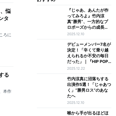
『じゃあ、あんたが作
も、悩
ってみろよ』竹内涼
ンタ
真“勝男”、一方的なプ
ロポーズからの成長に
涙 最終回で夏帆“鮎
2025.12.10
ころに
美”に告げた最上級の愛
とは
デビューメンバー7名が
決定！「辛くて乗り越
えられるか不安の毎日
だった」｜『HIP POP
Princess』最終回レビ
2025.12.22
ュー
する
竹内涼真に沼落ちする
出演作5選！「じゃあつ
く」“勝男ロス”のあな
、本作
たへ
2025.12.10
喉から手が出るほどほ