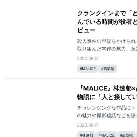
クランクインまで「ど
んでいる時間が役者と
ビュー
殺人事件の容疑をかけられ
取り組んだ本作の魅力、意
2023.08.17
#
MALICE
#
高梨臨
『MALICE』林遣
物語に「人と接して
チャレンジングな作品にト
の魅力や撮影秘話などを語
2023.08.17
#
林遣都
#
MALICE
#
高梨臨