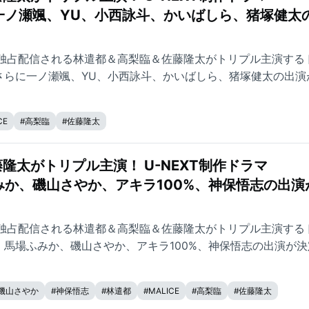
らに一ノ瀬颯、YU、小西詠斗、かいばしら、猪塚健太
XTで独占配信される林遣都＆高梨臨＆佐藤隆太がトリプル主演する
にさらに一ノ瀬颯、YU、小西詠斗、かいばしら、猪塚健太の出演
CE
#
高梨臨
#
佐藤隆太
隆太がトリプル主演！ U-NEXT制作ドラマ
場ふみか、磯山さやか、アキラ100%、神保悟志の出演
XTで独占配信される林遣都＆高梨臨＆佐藤隆太がトリプル主演する
に、馬場ふみか、磯山さやか、アキラ100%、神保悟志の出演が
磯山さやか
#
神保悟志
#
林遣都
#
MALICE
#
高梨臨
#
佐藤隆太