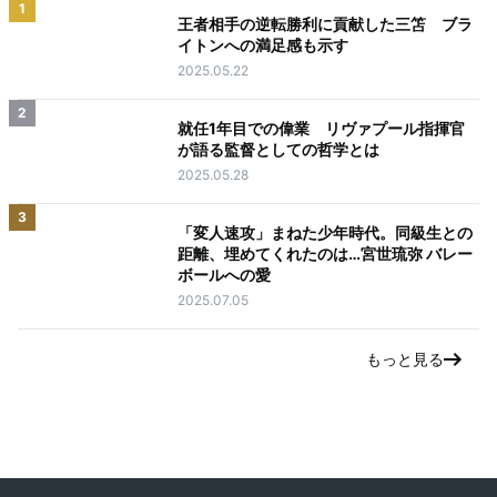
1
王者相手の逆転勝利に貢献した三笘 ブラ
イトンへの満足感も示す
2025.05.22
2
就任1年目での偉業 リヴァプール指揮官
が語る監督としての哲学とは
2025.05.28
3
「変人速攻」まねた少年時代。同級生との
距離、埋めてくれたのは…宮世琉弥 バレー
ボールへの愛
2025.07.05
もっと見る