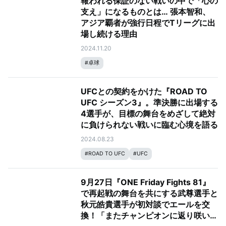
報われる保証のない戦いの中で「心の
支え」になるものとは… 張本智和、
アジア覇者が強行日程でTリーグに出
場し続ける理由
2024.11.20
#
卓球
UFCとの契約をかけた『ROAD TO
UFC シーズン3』。準決勝に出場する
4選手が、目標の舞台をめざして絶対
に負けられない戦いに臨む心境を語る
2024.08.23
#
ROAD TO UFC
#
UFC
9月27日『ONE Friday Fights 81』
で再起戦の舞台を共にする武尊選手と
秋元皓貴選手が初対談でエールを交
換！「またチャンピオンに返り咲いて