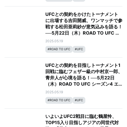
UFCとの契約をかけたトーナメント
に出場する吉田開威、ワンマッチで参
戦する松田亜莉紗が意気込みを語る！
──5月22日（木）ROAD TO UFC シ
ーズン4 エピソード1&2
2025.05.19
#
ROAD TO UFC
#
UFC
UFCとの契約を目指しトーナメント1
回戦に臨むフェザー級の中村京一郎、
青井人が心境を語る！──5月22日
（木）ROAD TO UFC シーズン4 エ
ピソード1&2
2025.05.19
#
ROAD TO UFC
#
UFC
いよいよUFC2戦目に臨む鶴屋怜、
TOP15入り目指しアジアの同世代対