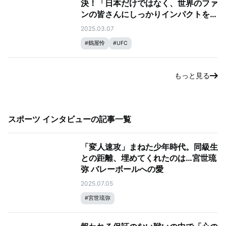
決！「日本だけではなく、世界のファ
ンの皆さんにしっかりインパクトを与
えるようにしたい」──3月9日
2025.03.07
（日）、UFC 313：ペレイラ vs. ア
#
鶴屋怜
#
UFC
ンカラエフ
もっと見る
スポーツ インタビュー
の記事一覧
「変人速攻」まねた少年時代。同級生
との距離、埋めてくれたのは…宮世琉
弥 バレーボールへの愛
2025.07.05
#
宮世琉弥