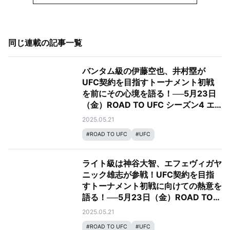
同じ連載の記事一覧
バンタム級の伊藤空也、井村塁が
UFC契約を目指すトーナメント初戦
を前にその心境を語る！──5月23日
（金）ROAD TO UFC シーズン4 エ
ピソード3&4
2025.05.21
#
ROAD TO UFC
#
UFC
ライト級は神谷大智、エフェヴィガヤ
ニック雄志が参戦！UFC契約を目指
すトーナメント初戦に向けての熱意を
語る！──5月23日（金）ROAD TO
UFC シーズン4 エピソード3&4
2025.05.21
#
ROAD TO UFC
#
UFC