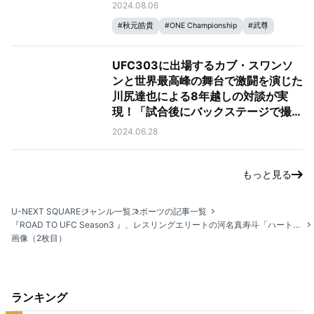
ほしい」（武尊）、「信念を貫きつ
2024.08.06
つ、レベルアップして勝ってくれた
#
秋元皓貴
#
ONE Championship
#
武尊
ら」（秋元）
UFC303に出場するカブ・スワンソ
ンと世界最高峰の舞台で激闘を演じた
川尻達也による8年越しの対談が実
現！「試合後にバックステージで撮っ
た写真を大切にしています（スワンソ
2024.06.28
ン）」
もっと見る
U-NEXT SQUARE
ジャンル一覧
スポーツの記事一覧
『ROAD TO UFC Season3 』、レスリングエリートの河名真寿斗「ハートの部分で、“コイツは人の心を動かせる”と思ってもらえたら」──5月18日（土）21時から開催のエピソード2に登場
画像（2枚目）
ランキング