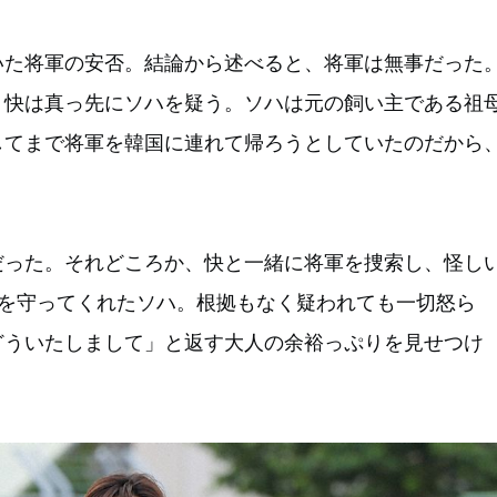
いた将軍の安否。結論から述べると、将軍は無事だった
、快は真っ先にソハを疑う。ソハは元の飼い主である祖
してまで将軍を韓国に連れて帰ろうとしていたのだから
だった。それどころか、快と一緒に将軍を捜索し、怪し
軍を守ってくれたソハ。根拠もなく疑われても一切怒ら
どういたしまして」と返す大人の余裕っぷりを見せつけ