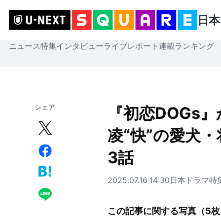
日本
ニュース
特集
インタビュー
ライブレポート
連載
ランキング
シェア
『初恋DOGs
凌“快”の愛犬
3話
2025.07.16 14:30
日本ドラマ
特
この記事に関する写真（
5
枚