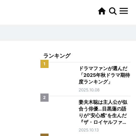
ランキング
1
ドラマファンが選んだ
「2025年秋ドラマ期待
度ランキング」
2025.10.08
2
妻夫木聡は主人公が似
合う俳優…目黒蓮の語
りが“安心感”を生んだ
『ザ・ロイヤルファミ
リー』第1話
2025.10.13