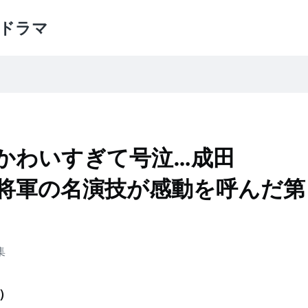
ドラマ
』かわいすぎて号泣…成田
・将軍の名演技が感動を呼んだ第
集
）