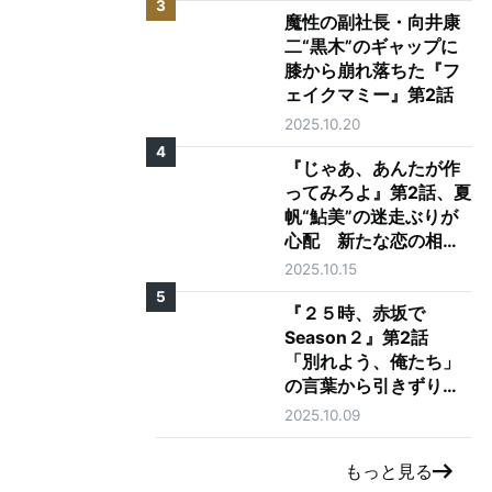
3
魔性の副社長・向井康
二“黒木”のギャップに
膝から崩れ落ちた『フ
ェイクマミー』第2話
2025.10.20
4
『じゃあ、あんたが作
ってみろよ』第2話、夏
帆“鮎美”の迷走ぶりが
心配 新たな恋の相手
に「大丈夫そう？」の
2025.10.15
声も
5
『２５時、赤坂で
D
Season２』第2話
「別れよう、俺たち」
の言葉から引きずり出
。
される駒木根葵汰"羽
2025.10.09
山"と新原泰佑"白崎"の
愛
もっと見る