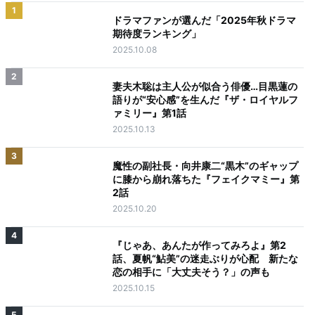
1
ドラマファンが選んだ「2025年秋ドラマ
期待度ランキング」
2025.10.08
2
妻夫木聡は主人公が似合う俳優…目黒蓮の
語りが“安心感”を生んだ『ザ・ロイヤルフ
ァミリー』第1話
2025.10.13
3
魔性の副社長・向井康二“黒木”のギャップ
に膝から崩れ落ちた『フェイクマミー』第
2話
2025.10.20
4
『じゃあ、あんたが作ってみろよ』第2
話、夏帆“鮎美”の迷走ぶりが心配 新たな
恋の相手に「大丈夫そう？」の声も
2025.10.15
5