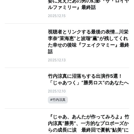
姿に見えたあの男の幻影『ザ・ロイヤ
ルファミリー』最終話
2025.12.15
視聴者とリンクする最後の表情…川栄
李奈“茉海恵”と波瑠“薫”が残してくれ
た幸せの後味『フェイクマミー』最終
話
2025.12.13
竹内涼真に沼落ちする出演作5選！
「じゃあつく」“勝男ロス”のあなたへ
2025.12.10
#
竹内涼真
『じゃあ、あんたが作ってみろよ』竹
内涼真“勝男”、一方的なプロポーズか
らの成長に涙 最終回で夏帆“鮎美”に