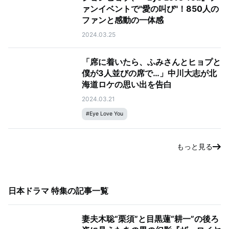
ァンイベントで"愛の叫び"！850人の
ファンと感動の一体感
2024.03.25
「席に着いたら、ふみさんとヒョプと
僕が3人並びの席で…」中川大志が北
海道ロケの思い出を告白
2024.03.21
#
Eye Love You
もっと見る
日本ドラマ 特集
の記事一覧
妻夫木聡“栗須”と目黒蓮“耕一”の後ろ