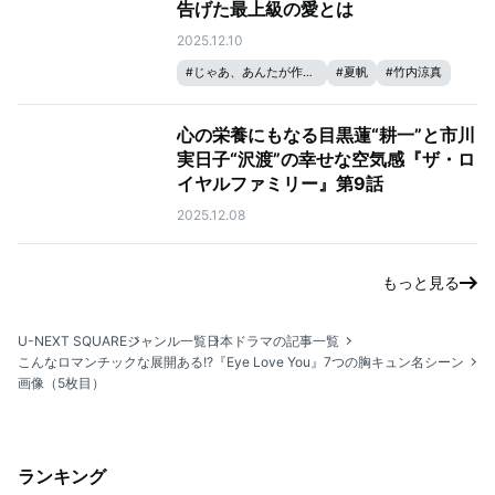
告げた最上級の愛とは
2025.12.10
#
じゃあ、あんたが作ってみろよ
#
夏帆
#
竹内涼真
心の栄養にもなる目黒蓮“耕一”と市川
実日子“沢渡”の幸せな空気感『ザ・ロ
イヤルファミリー』第9話
2025.12.08
もっと見る
U-NEXT SQUARE
ジャンル一覧
日本ドラマの記事一覧
こんなロマンチックな展開ある!?『Eye Love You』7つの胸キュン名シーン
画像（5枚目）
ランキング