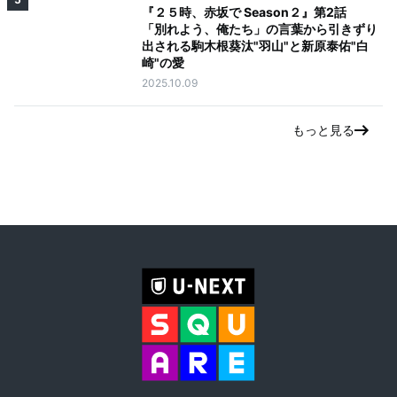
『２５時、赤坂で Season２』第2話
「別れよう、俺たち」の言葉から引きずり
出される駒木根葵汰"羽山"と新原泰佑"白
崎"の愛
2025.10.09
もっと見る