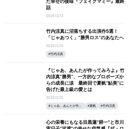
た幸せの後味『フェイクマミー』最終
話
2025.12.13
竹内涼真に沼落ちする出演作5選！
「じゃあつく」“勝男ロス”のあなたへ
2025.12.10
#
竹内涼真
『じゃあ、あんたが作ってみろよ』竹
内涼真“勝男”、一方的なプロポーズか
らの成長に涙 最終回で夏帆“鮎美”に
告げた最上級の愛とは
2025.12.10
#
じゃあ、あんたが作ってみろよ
#
夏帆
#
竹内涼真
心の栄養にもなる目黒蓮“耕一”と市川
実日子“沢渡”の幸せな空気感『ザ・ロ