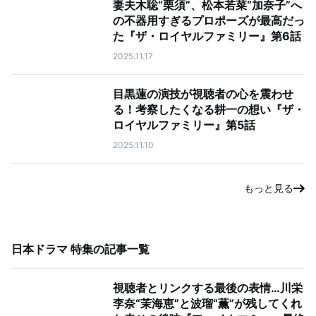
妻夫木聡“栗須”、松本若菜“加奈子”へ
の不器用すぎるプロポーズが最高だっ
た『ザ・ロイヤルファミリー』第6話
2025.11.17
目黒蓮の演技が視聴者の心を震わせ
る！考察したくなる耕一の想い『ザ・
ロイヤルファミリー』第5話
2025.11.10
もっと見る
日本ドラマ 特集
の記事一覧
視聴者とリンクする最後の表情…川栄
李奈“茉海恵”と波瑠“薫”が残してくれ