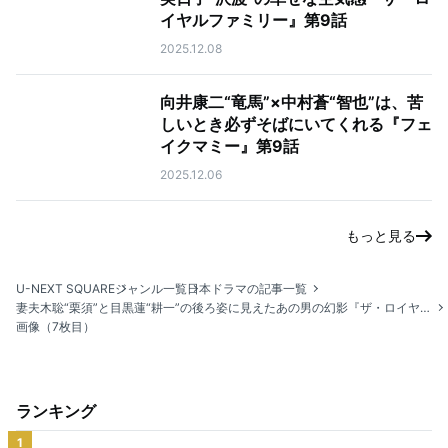
イヤルファミリー』第9話
2025.12.08
向井康二“竜馬”×中村蒼“智也”は、苦
しいとき必ずそばにいてくれる『フェ
イクマミー』第9話
2025.12.06
もっと見る
U-NEXT SQUARE
ジャンル一覧
日本ドラマの記事一覧
妻夫木聡“栗須”と目黒蓮“耕一”の後ろ姿に見えたあの男の幻影『ザ・ロイヤルファミリー』最終話
画像（7枚目）
ランキング
1