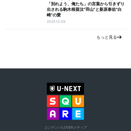
「別れよう、俺たち」の言葉から引きずり
出される駒木根葵汰"羽山"と新原泰佑"白
崎"の愛
2025.10.09
もっと見る
コンテンツLOVERメディア