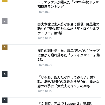
ドラマファンが選んだ「2025年秋ドラマ
期待度ランキング」
2025.10.08
2
妻夫木聡は主人公が似合う俳優…目黒蓮の
語りが“安心感”を生んだ『ザ・ロイヤルフ
ァミリー』第1話
2025.10.13
3
魔性の副社長・向井康二“黒木”のギャップ
に膝から崩れ落ちた『フェイクマミー』第
2話
2025.10.20
4
『じゃあ、あんたが作ってみろよ』第2
話、夏帆“鮎美”の迷走ぶりが心配 新たな
恋の相手に「大丈夫そう？」の声も
2025.10.15
5
『２５時、赤坂で Season２』第2話