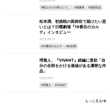
2025.06.25
#
雨上がりの僕らについて
#
堀夏喜
#
池田匡志
松本潤、初挑戦の医師役で届けたい思
いとは？日曜劇場『19番目のカル
テ』インタビュー
2025.06.21
#
19番目のカルテ
#
松本潤
堺雅人、『VIVANT』続編に意欲「自
分の全部をかける価値がある濃密な作
品」
2025.06.11
#
堺雅人
#
VIVANT
もっと見る