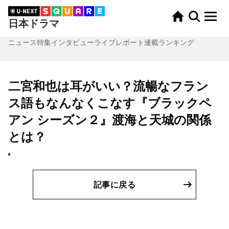
日本ドラマ
ニュース
特集
インタビュー
ライブレポート
連載
ランキング
二宮和也は耳がいい？流暢なフラン
ス語もなんなくこなす『ブラックペ
アン シーズン２』渡海と天城の関係
とは？
記事に戻る