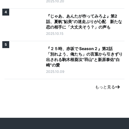
2025.10.20
4
『じゃあ、あんたが作ってみろよ』第2
話、夏帆“鮎美”の迷走ぶりが心配 新たな
恋の相手に「大丈夫そう？」の声も
2025.10.15
5
『２５時、赤坂で Season２』第2話
「別れよう、俺たち」の言葉から引きずり
出される駒木根葵汰"羽山"と新原泰佑"白
崎"の愛
2025.10.09
もっと見る