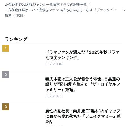
U-NEXT SQUARE
ジャンル一覧
日本ドラマの記事一覧
二宮和也は耳がいい？流暢なフランス語もなんなくこなす『ブラックペアン シーズン２』渡海と天城の関係とは？
画像（1枚目）
ランキング
1
ドラマファンが選んだ「2025年秋ドラマ
期待度ランキング」
2025.10.08
2
妻夫木聡は主人公が似合う俳優…目黒蓮の
語りが“安心感”を生んだ『ザ・ロイヤルフ
ァミリー』第1話
2025.10.13
3
魔性の副社長・向井康二“黒木”のギャップ
に膝から崩れ落ちた『フェイクマミー』第
2話