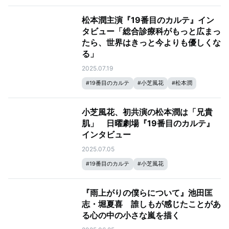
松本潤主演『19番目のカルテ』イン
タビュー「総合診療科がもっと広まっ
たら、世界はきっと今よりも優しくな
る」
2025.07.19
#
19番目のカルテ
#
小芝風花
#
松本潤
小芝風花、初共演の松本潤は「兄貴
肌」 日曜劇場『19番目のカルテ』
インタビュー
2025.07.05
#
19番目のカルテ
#
小芝風花
『雨上がりの僕らについて』池田匡
志・堀夏喜 誰しもが感じたことがあ
る心の中の小さな嵐を描く