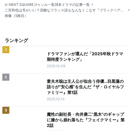
U-NEXT SQUARE
ジャンル一覧
日本ドラマの記事一覧
二宮和也は耳がいい？流暢なフランス語もなんなくこなす『ブラックペアン シーズン２』渡海と天城の関係とは？
画像（5枚目）
ランキング
1
ドラマファンが選んだ「2025年秋ドラマ
期待度ランキング」
2025.10.08
2
妻夫木聡は主人公が似合う俳優…目黒蓮の
語りが“安心感”を生んだ『ザ・ロイヤルフ
ァミリー』第1話
2025.10.13
3
魔性の副社長・向井康二“黒木”のギャップ
に膝から崩れ落ちた『フェイクマミー』第
2話