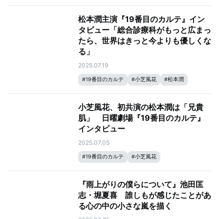
松本潤主演『19番目のカルテ』イン
タビュー「総合診療科がもっと広まっ
たら、世界はきっと今よりも優しくな
る」
2025.07.19
#
19番目のカルテ
#
小芝風花
#
松本潤
小芝風花、初共演の松本潤は「兄貴
肌」 日曜劇場『19番目のカルテ』
インタビュー
2025.07.05
#
19番目のカルテ
#
小芝風花
『雨上がりの僕らについて』池田匡
志・堀夏喜 誰しもが感じたことがあ
る心の中の小さな嵐を描く