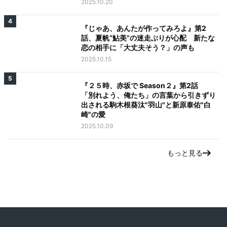
2025.10.20
4
『じゃあ、あんたが作ってみろよ』第2
話、夏帆“鮎美”の迷走ぶりが心配 新たな
恋の相手に「大丈夫そう？」の声も
2025.10.15
5
『２５時、赤坂で Season２』第2話
「別れよう、俺たち」の言葉から引きずり
出される駒木根葵汰"羽山"と新原泰佑"白
崎"の愛
2025.10.09
もっと見る