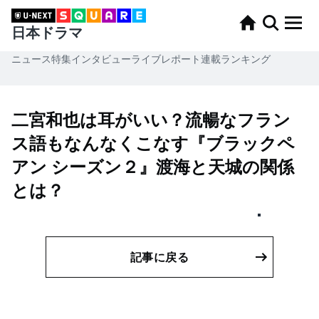
日本ドラマ
ニュース
特集
インタビュー
ライブレポート
連載
ランキング
二宮和也は耳がいい？流暢なフラン
ス語もなんなくこなす『ブラックペ
アン シーズン２』渡海と天城の関係
とは？
記事に戻る