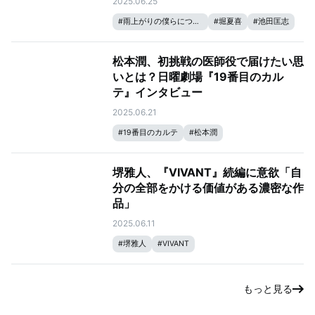
2025.06.25
#
雨上がりの僕らについて
#
堀夏喜
#
池田匡志
松本潤、初挑戦の医師役で届けたい思
いとは？日曜劇場『19番目のカル
テ』インタビュー
2025.06.21
#
19番目のカルテ
#
松本潤
堺雅人、『VIVANT』続編に意欲「自
分の全部をかける価値がある濃密な作
品」
2025.06.11
#
堺雅人
#
VIVANT
もっと見る