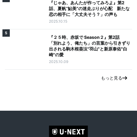
『じゃあ、あんたが作ってみろよ』第2
話、夏帆“鮎美”の迷走ぶりが心配 新たな
恋の相手に「大丈夫そう？」の声も
2025.10.15
5
『２５時、赤坂で Season２』第2話
「別れよう、俺たち」の言葉から引きずり
出される駒木根葵汰"羽山"と新原泰佑"白
崎"の愛
2025.10.09
もっと見る