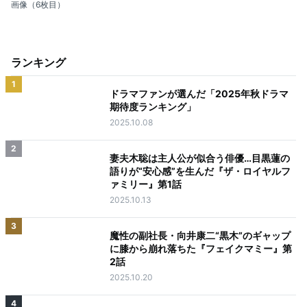
画像（6枚目）
ランキング
1
ドラマファンが選んだ「2025年秋ドラマ
期待度ランキング」
2025.10.08
2
妻夫木聡は主人公が似合う俳優…目黒蓮の
語りが“安心感”を生んだ『ザ・ロイヤルフ
ァミリー』第1話
2025.10.13
3
魔性の副社長・向井康二“黒木”のギャップ
に膝から崩れ落ちた『フェイクマミー』第
2話
2025.10.20
4