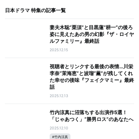
日本ドラマ 特集
の記事一覧
妻夫木聡“栗須”と目黒蓮“耕一”の後ろ
姿に見えたあの男の幻影『ザ・ロイヤ
ルファミリー』最終話
2025.12.15
視聴者とリンクする最後の表情…川栄
李奈“茉海恵”と波瑠“薫”が残してくれ
た幸せの後味『フェイクマミー』最終
話
2025.12.13
竹内涼真に沼落ちする出演作5選！
「じゃあつく」“勝男ロス”のあなたへ
2025.12.10
#
竹内涼真