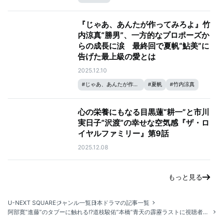
『じゃあ、あんたが作ってみろよ』竹
内涼真“勝男”、一方的なプロポーズか
らの成長に涙 最終回で夏帆“鮎美”に
告げた最上級の愛とは
2025.12.10
#
じゃあ、あんたが作ってみろよ
#
夏帆
#
竹内涼真
心の栄養にもなる目黒蓮“耕一”と市川
実日子“沢渡”の幸せな空気感『ザ・ロ
イヤルファミリー』第9話
2025.12.08
もっと見る
U-NEXT SQUARE
ジャンル一覧
日本ドラマの記事一覧
阿部寛“進藤”のタブーに触れる!?道枝駿佑“本橋”青天の霹靂ラストに視聴者騒然『キャスター』第8話