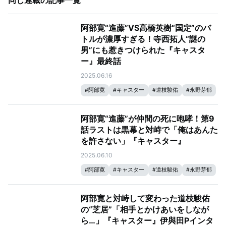
同じ連載の記事一覧
阿部寛“進藤”VS高橋英樹“国定”のバ
トルが濃厚すぎる！寺西拓人“謎の
男”にも惹きつけられた『キャスタ
ー』最終話
2025.06.16
#
阿部寛
#
キャスター
#
道枝駿佑
#
永野芽郁
阿部寛“進藤”が仲間の死に咆哮！第9
話ラストは黒幕と対峙で「俺はあんた
を許さない」『キャスター』
2025.06.10
#
阿部寛
#
キャスター
#
道枝駿佑
#
永野芽郁
阿部寛と対峙して変わった道枝駿佑
の“芝居”「相手とかけあいをしなが
ら…」『キャスター』伊與田Pインタ