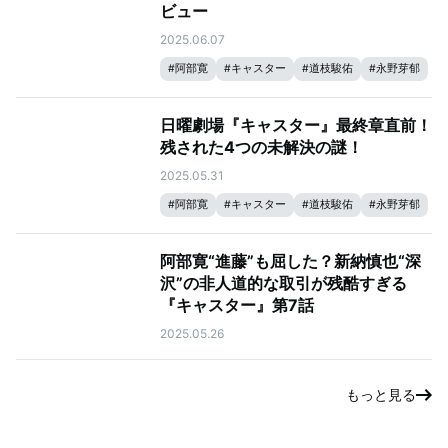
ビュー
2025.06.07
#
阿部寛
#
キャスター
#
道枝駿佑
#
永野芽郁
日曜劇場『キャスター』最終章直前！
残された4つの未解決の謎！
2025.05.31
#
阿部寛
#
キャスター
#
道枝駿佑
#
永野芽郁
阿部寛“進藤”も屈した？新納慎也“深
沢”の非人道的な取引が残酷すぎる
『キャスター』第7話
2025.05.26
もっと見る