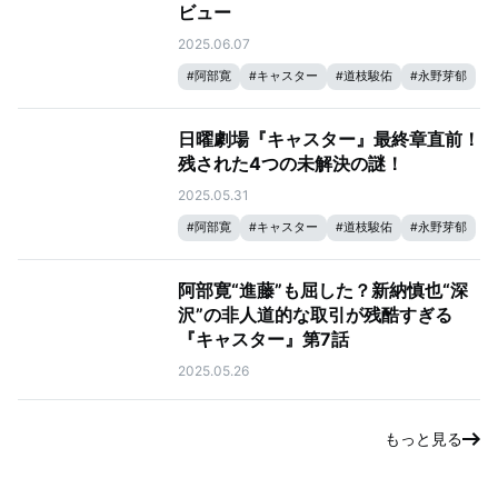
ビュー
2025.06.07
#
阿部寛
#
キャスター
#
道枝駿佑
#
永野芽郁
日曜劇場『キャスター』最終章直前！
残された4つの未解決の謎！
2025.05.31
#
阿部寛
#
キャスター
#
道枝駿佑
#
永野芽郁
阿部寛“進藤”も屈した？新納慎也“深
沢”の非人道的な取引が残酷すぎる
『キャスター』第7話
2025.05.26
もっと見る