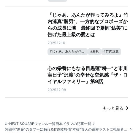
『じゃあ、あんたが作ってみろよ』竹
内涼真“勝男”、一方的なプロポーズか
らの成長に涙 最終回で夏帆“鮎美”に
告げた最上級の愛とは
2025.12.10
#
じゃあ、あんたが作ってみろよ
#
夏帆
#
竹内涼真
心の栄養にもなる目黒蓮“耕一”と市川
実日子“沢渡”の幸せな空気感『ザ・ロ
イヤルファミリー』第9話
2025.12.08
もっと見る
U-NEXT SQUARE
ジャンル一覧
日本ドラマの記事一覧
阿部寛“進藤”のタブーに触れる!?道枝駿佑“本橋”青天の霹靂ラストに視聴者騒然『キャスター』第8話