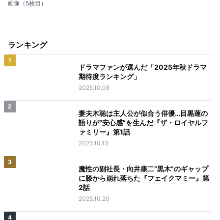
画像（5枚目）
ランキング
1
ドラマファンが選んだ「2025年秋ドラマ
期待度ランキング」
2025.10.08
2
妻夫木聡は主人公が似合う俳優…目黒蓮の
語りが“安心感”を生んだ『ザ・ロイヤルフ
ァミリー』第1話
2025.10.13
3
魔性の副社長・向井康二“黒木”のギャップ
に膝から崩れ落ちた『フェイクマミー』第
2話
2025.10.20
4