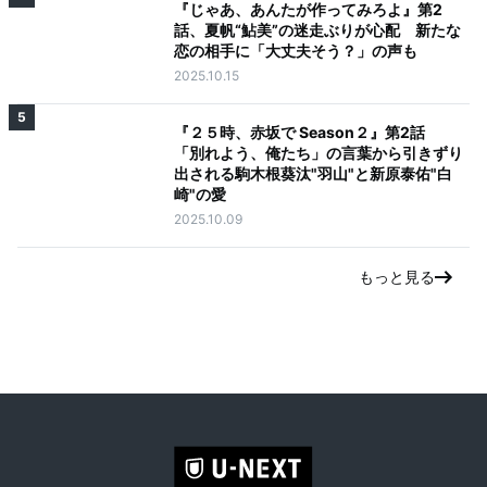
『じゃあ、あんたが作ってみろよ』第2
話、夏帆“鮎美”の迷走ぶりが心配 新たな
恋の相手に「大丈夫そう？」の声も
2025.10.15
5
『２５時、赤坂で Season２』第2話
「別れよう、俺たち」の言葉から引きずり
出される駒木根葵汰"羽山"と新原泰佑"白
崎"の愛
2025.10.09
もっと見る