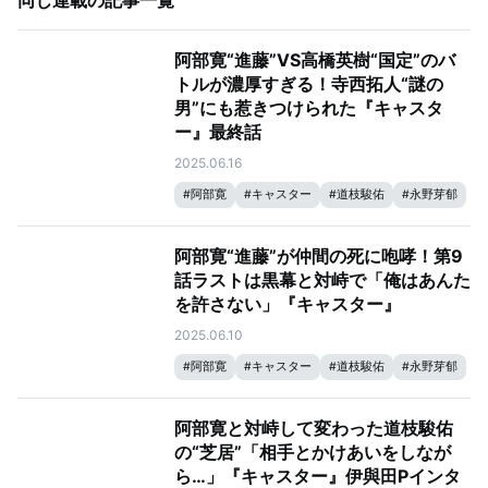
同じ連載の記事一覧
阿部寛“進藤”VS高橋英樹“国定”のバ
トルが濃厚すぎる！寺西拓人“謎の
男”にも惹きつけられた『キャスタ
ー』最終話
2025.06.16
#
阿部寛
#
キャスター
#
道枝駿佑
#
永野芽郁
阿部寛“進藤”が仲間の死に咆哮！第9
話ラストは黒幕と対峙で「俺はあんた
を許さない」『キャスター』
2025.06.10
#
阿部寛
#
キャスター
#
道枝駿佑
#
永野芽郁
阿部寛と対峙して変わった道枝駿佑
の“芝居”「相手とかけあいをしなが
ら…」『キャスター』伊與田Pインタ