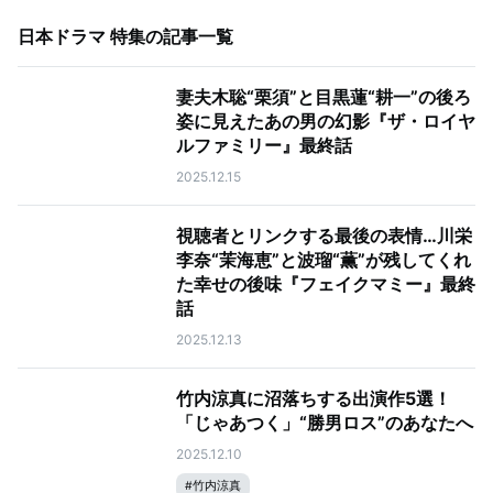
日本ドラマ 特集
の記事一覧
妻夫木聡“栗須”と目黒蓮“耕一”の後ろ
姿に見えたあの男の幻影『ザ・ロイヤ
ルファミリー』最終話
2025.12.15
視聴者とリンクする最後の表情…川栄
李奈“茉海恵”と波瑠“薫”が残してくれ
た幸せの後味『フェイクマミー』最終
話
2025.12.13
竹内涼真に沼落ちする出演作5選！
「じゃあつく」“勝男ロス”のあなたへ
2025.12.10
#
竹内涼真