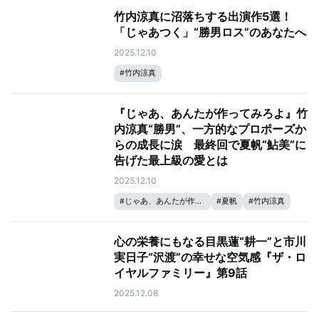
竹内涼真に沼落ちする出演作5選！
「じゃあつく」“勝男ロス”のあなたへ
2025.12.10
#
竹内涼真
『じゃあ、あんたが作ってみろよ』竹
内涼真“勝男”、一方的なプロポーズか
らの成長に涙 最終回で夏帆“鮎美”に
告げた最上級の愛とは
2025.12.10
#
じゃあ、あんたが作ってみろよ
#
夏帆
#
竹内涼真
心の栄養にもなる目黒蓮“耕一”と市川
実日子“沢渡”の幸せな空気感『ザ・ロ
イヤルファミリー』第9話
2025.12.08