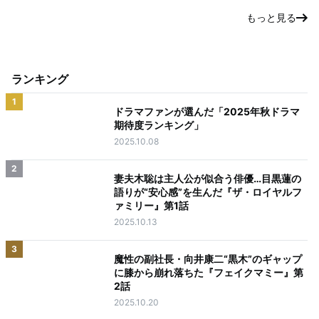
もっと見る
ランキング
1
ドラマファンが選んだ「2025年秋ドラマ
期待度ランキング」
2025.10.08
2
妻夫木聡は主人公が似合う俳優…目黒蓮の
語りが“安心感”を生んだ『ザ・ロイヤルフ
ァミリー』第1話
2025.10.13
3
魔性の副社長・向井康二“黒木”のギャップ
に膝から崩れ落ちた『フェイクマミー』第
2話
2025.10.20