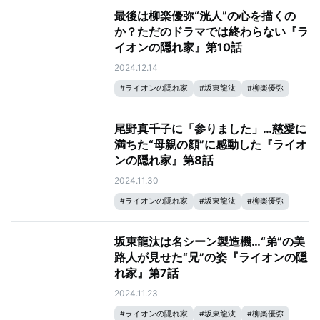
最後は柳楽優弥“洸人”の心を描くの
か？ただのドラマでは終わらない『ラ
イオンの隠れ家』第10話
2024.12.14
#
ライオンの隠れ家
#
坂東龍汰
#
柳楽優弥
尾野真千子に「参りました」…慈愛に
満ちた“母親の顔”に感動した『ライオ
ンの隠れ家』第8話
2024.11.30
#
ライオンの隠れ家
#
坂東龍汰
#
柳楽優弥
坂東龍汰は名シーン製造機…“弟”の美
路人​​が見せた“兄”の姿『ライオンの隠
れ家』第7話
2024.11.23
#
ライオンの隠れ家
#
坂東龍汰
#
柳楽優弥