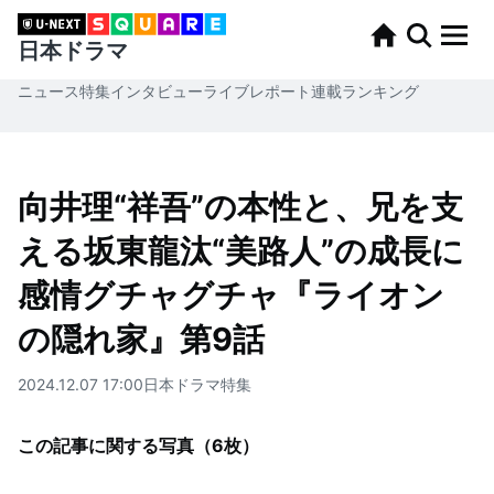
日本ドラマ
ニュース
特集
インタビュー
ライブレポート
連載
ランキング
向井理“祥吾”の本性と、兄を支
える坂東龍汰“美路人​​”の成長に
感情グチャグチャ『ライオン
の隠れ家』第9話
2024.12.07 17:00
日本ドラマ
特集
この記事に関する写真（
6
枚）