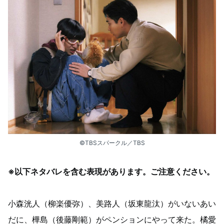
©TBSスパークル／TBS
※以下ネタバレを含む表現があります。ご注意ください。
小森洸人（柳楽優弥）、美路人​​（坂東龍汰）がいないあい
だに、樺島（後藤剛範）がペンションにやって来た。橘愛