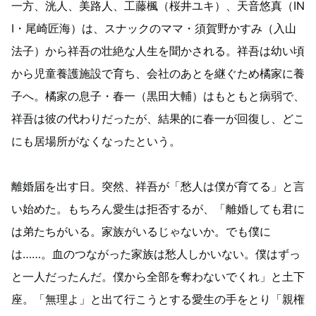
一方、洸人、美路人​​、工藤楓​​（桜井ユキ）、天音悠真（IN
I・尾崎匠海）は、スナックのママ・須賀野かすみ（入山
法子）から祥吾の壮絶な人生を聞かされる。祥吾は幼い頃
から児童養護施設で育ち、会社のあとを継ぐため橘家に養
子へ。橘家の息子・春一（黒田大輔）はもともと病弱で、
祥吾は彼の代わりだったが、結果的に春一が回復し、どこ
にも居場所がなくなったという。
離婚届を出す日。突然、祥吾が「愁人は僕が育てる」と言
い始めた。もちろん愛生は拒否するが、「離婚しても君に
は弟たちがいる。家族がいるじゃないか。でも僕に
は……。血のつながった家族は愁人しかいない。僕はずっ
と一人だったんだ。僕から全部を奪わないでくれ」と土下
座。「無理よ」と出て行こうとする愛生の手をとり「親権