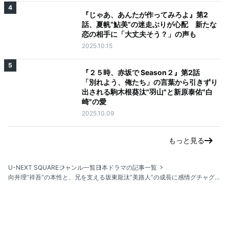
4
『じゃあ、あんたが作ってみろよ』第2
話、夏帆“鮎美”の迷走ぶりが心配 新たな
恋の相手に「大丈夫そう？」の声も
2025.10.15
5
『２５時、赤坂で Season２』第2話
「別れよう、俺たち」の言葉から引きずり
出される駒木根葵汰"羽山"と新原泰佑"白
崎"の愛
2025.10.09
もっと見る
U-NEXT SQUARE
ジャンル一覧
日本ドラマの記事一覧
向井理“祥吾”の本性と、兄を支える坂東龍汰“美路人​​”の成長に感情グチャグチャ『ライオンの隠れ家』第9話