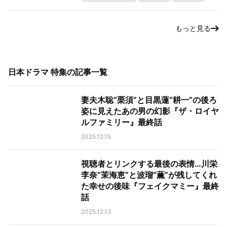
もっと見る
日本ドラマ 特集
の記事一覧
妻夫木聡“栗須”と目黒蓮“耕一”の後ろ
姿に見えたあの男の幻影『ザ・ロイヤ
ルファミリー』最終話
2025.12.15
視聴者とリンクする最後の表情…川栄
李奈“茉海恵”と波瑠“薫”が残してくれ
た幸せの後味『フェイクマミー』最終
話
2025.12.13