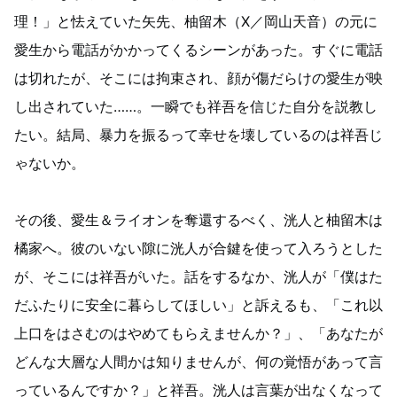
理！」と怯えていた矢先、柚留木（X／岡山天音）の元に
愛生から電話がかかってくるシーンがあった。すぐに電話
は切れたが、そこには拘束され、顔が傷だらけの愛生が映
し出されていた……。一瞬でも祥吾を信じた自分を説教し
たい。結局、暴力を振るって幸せを壊しているのは祥吾じ
ゃないか。
その後、愛生＆ライオンを奪還するべく、洸人と柚留木は
橘家へ。彼のいない隙に洸人が合鍵を使って入ろうとした
が、そこには祥吾がいた。話をするなか、洸人が「僕はた
だふたりに安全に暮らしてほしい」と訴えるも、「これ以
上口をはさむのはやめてもらえませんか？」、「あなたが
どんな大層な人間かは知りませんが、何の覚悟があって言
っているんですか？」と祥吾。洸人は言葉が出なくなって