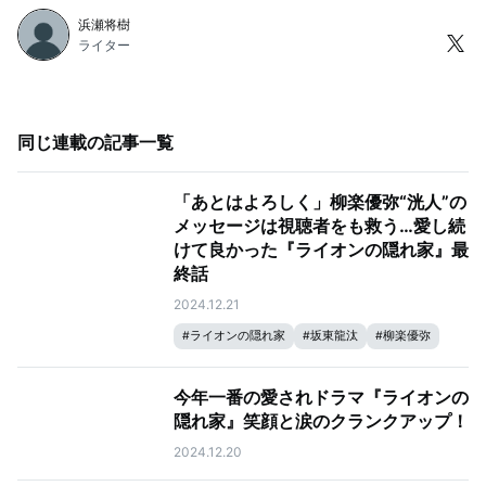
浜瀬将樹
ライター
同じ連載の記事一覧
「あとはよろしく」柳楽優弥“洸人”の
メッセージは視聴者をも救う…愛し続
けて良かった『ライオンの隠れ家』最
終話
2024.12.21
#
ライオンの隠れ家
#
坂東龍汰
#
柳楽優弥
今年一番の愛されドラマ『ライオンの
隠れ家』笑顔と涙のクランクアップ！
2024.12.20