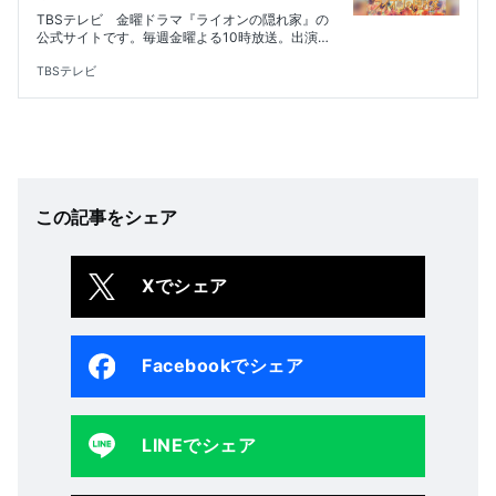
TBSテレビ 金曜ドラマ『ライオンの隠れ家』の
公式サイトです。毎週金曜よる10時放送。出演は
柳楽優弥、坂東龍汰、齋藤飛鳥、佐藤大空、向井
理。大切な存在を守る家族愛を描いたヒューマン
TBSテレビ
サスペンス！
この記事をシェア
Xでシェア
Facebookでシェア
LINEでシェア