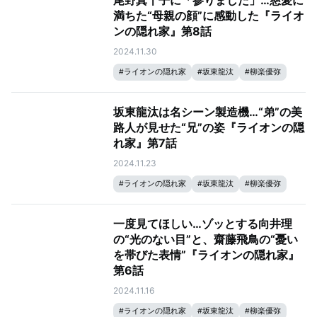
尾野真千子に「参りました」…慈愛に
満ちた“母親の顔”に感動した『ライオ
ンの隠れ家』第8話
2024.11.30
#
ライオンの隠れ家
#
坂東龍汰
#
柳楽優弥
坂東龍汰は名シーン製造機…“弟”の美
路人​​が見せた“兄”の姿『ライオンの隠
れ家』第7話
2024.11.23
#
ライオンの隠れ家
#
坂東龍汰
#
柳楽優弥
一度見てほしい…ゾッとする向井理
の“光のない目”と、齋藤飛鳥の“憂い
を帯びた表情”『ライオンの隠れ家』
第6話
2024.11.16
#
ライオンの隠れ家
#
坂東龍汰
#
柳楽優弥