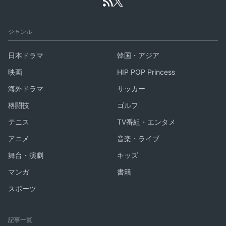
ジャンル
日本ドラマ
韓国・アジア
映画
HIP POP Princess
海外ドラマ
サッカー
格闘技
ゴルフ
テニス
TV番組・エンタメ
アニメ
音楽・ライブ
舞台・演劇
キッズ
マンガ
書籍
スポーツ
記事一覧