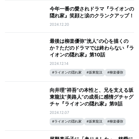
今年一番の愛されドラマ『ライオンの
隠れ家』笑顔と涙のクランクアップ！
2024.12.20
最後は柳楽優弥“洸人”の心を描くの
か？ただのドラマでは終わらない『ラ
イオンの隠れ家』第10話
2024.12.14
#
ライオンの隠れ家
#
坂東龍汰
#
柳楽優弥
向井理“祥吾”の本性と、兄を支える坂
東龍汰“美路人​​”の成長に感情グチャグ
チャ『ライオンの隠れ家』第9話
2024.12.07
#
ライオンの隠れ家
#
坂東龍汰
#
柳楽優弥