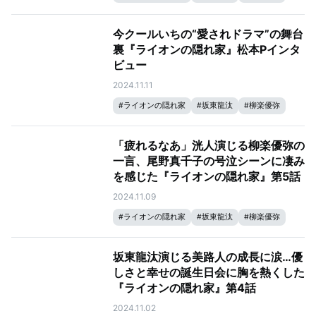
今クールいちの“愛されドラマ”の舞台
裏『ライオンの隠れ家』松本Pインタ
ビュー
2024.11.11
#
ライオンの隠れ家
#
坂東龍汰
#
柳楽優弥
「疲れるなあ」洸人演じる柳楽優弥の
一言、尾野真千子の号泣シーンに凄み
を感じた『ライオンの隠れ家』第5話
2024.11.09
#
ライオンの隠れ家
#
坂東龍汰
#
柳楽優弥
坂東龍汰演じる美路人​​の成長に涙…優
しさと幸せの誕生日会に胸を熱くした
『ライオンの隠れ家』第4話
2024.11.02