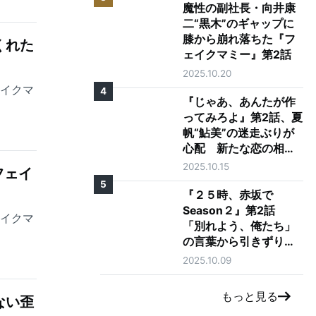
魔性の副社長・向井康
二“黒木”のギャップに
膝から崩れ落ちた『フ
くれた
ェイクマミー』第2話
2025.10.20
ェイクマ
4
『じゃあ、あんたが作
ってみろよ』第2話、夏
帆“鮎美”の迷走ぶりが
心配 新たな恋の相手
に「大丈夫そう？」の
2025.10.15
フェイ
声も
5
『２５時、赤坂で
Season２』第2話
ェイクマ
「別れよう、俺たち」
の言葉から引きずり出
される駒木根葵汰"羽
2025.10.09
山"と新原泰佑"白崎"の
愛
もっと見る
ない歪