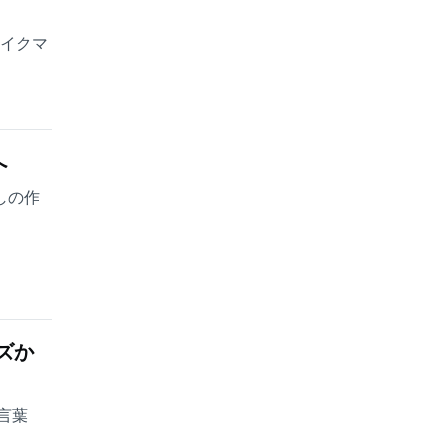
ェイクマ
へ
しの作
ズか
言葉