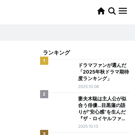
ランキング
1
ドラマファンが選んだ
「2025年秋ドラマ期待
度ランキング」
2025.10.08
2
妻夫木聡は主人公が似
合う俳優…目黒蓮の語
りが“安心感”を生んだ
『ザ・ロイヤルファミ
リー』第1話
2025.10.13
3