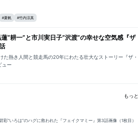
#
夏帆
#
竹内涼真
蓮“耕一”と市川実日子“沢渡”の幸せな空気感『ザ
話
けた熱き人間と競走馬の20年にわたる壮大なストーリー『ザ
ビュー
もっ
碧彩“いろは”のハグに救われた『フェイクマミー』第3話
画像（1枚目）