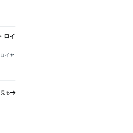
・ロイ
・ロイヤ
と見る