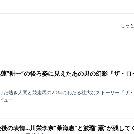
もっ
黒蓮“耕一”の後ろ姿に見えたあの男の幻影『ザ・ロ
けた熱き人間と競走馬の20年にわたる壮大なストーリー『ザ
ビュー
後の表情…川栄李奈“茉海恵”と波瑠“薫”が残して