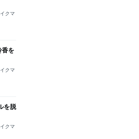
ェイクマ
玲香を
ェイクマ
ルを脱
ェイクマ