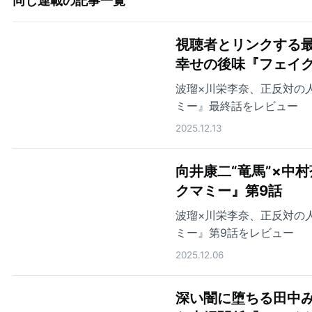
同じ連載の記事一覧
視聴者とリンクする最
幸せの後味『フェイ
波瑠×川栄李奈、正反対の
ミー』最終話をレビュー
2025.12.13
向井康二“竜馬”×中
クマミー』第9話
波瑠×川栄李奈、正反対の
ミー』第9話をレビュー
2025.12.06
深い闇に堕ちる田中み