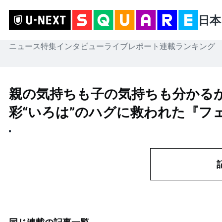
日本
ニュース
特集
インタビュー
ライブレポート
連載
ランキング
親の気持ちも子の気持ちも分かるか
彩“いろは”のハグに救われた『フ