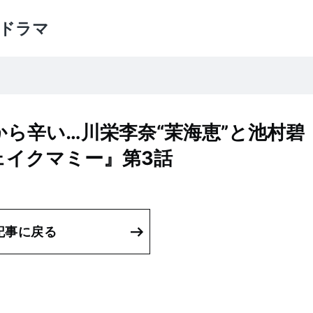
ドラマ
ら辛い…川栄李奈“茉海恵”と池村碧
ェイクマミー』第3話
記事に戻る