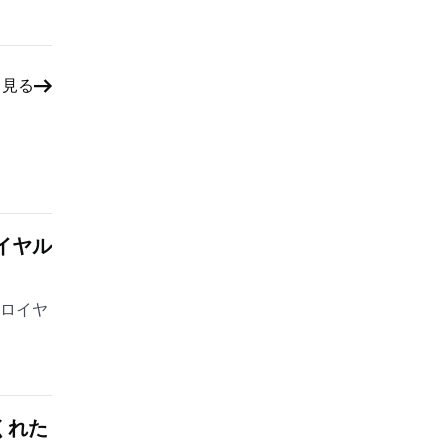
と見る
イヤル
・ロイヤ
くれた