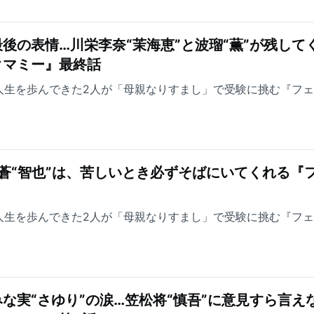
後の表情…川栄李奈“茉海恵”と波瑠“薫”が残して
クマミー』最終話
人生を歩んできた2人が「母親なりすまし」で受験に挑む『フ
村蒼“智也”は、苦しいとき必ずそばにいてくれる『
人生を歩んできた2人が「母親なりすまし」で受験に挑む『フ
な実“さゆり”の涙…笠松将“慎吾”に意見すら言え