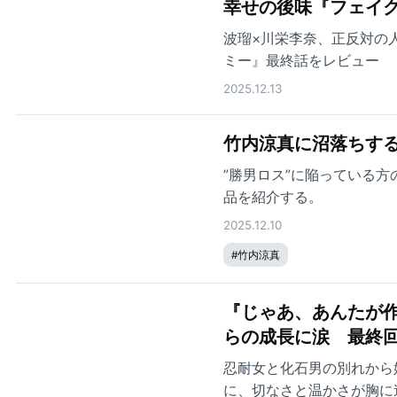
幸せの後味『フェイ
波瑠×川栄李奈、正反対の
ミー』最終話をレビュー
2025.12.13
竹内涼真に沼落ちする
”勝男ロス”に陥っている
品を紹介する。
2025.12.10
#
竹内涼真
『じゃあ、あんたが作
らの成長に涙 最終回
忍耐女と化石男の別れから
に、切なさと温かさが胸に