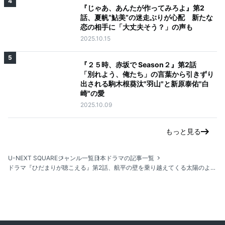
4
『じゃあ、あんたが作ってみろよ』第2
話、夏帆“鮎美”の迷走ぶりが心配 新たな
恋の相手に「大丈夫そう？」の声も
2025.10.15
5
『２５時、赤坂で Season２』第2話
「別れよう、俺たち」の言葉から引きずり
出される駒木根葵汰"羽山"と新原泰佑"白
崎"の愛
2025.10.09
もっと見る
U-NEXT SQUARE
ジャンル一覧
日本ドラマの記事一覧
ドラマ『ひだまりが聴こえる』第2話、航平の壁を乗り越えてくる太陽のような太一