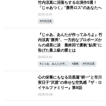
竹内涼真に沼落ちする出演作5選！
「じゃあつく」“勝男ロス”のあなたへ
2025.12.10
#
竹内涼真
『じゃあ、あんたが作ってみろよ』竹
内涼真“勝男”、一方的なプロポーズか
らの成長に涙 最終回で夏帆“鮎美”に
告げた最上級の愛とは
2025.12.10
#
じゃあ、あんたが作ってみろよ
#
夏帆
#
竹内涼真
心の栄養にもなる目黒蓮“耕一”と市川
実日子“沢渡”の幸せな空気感『ザ・ロ
イヤルファミリー』第9話
2025.12.08