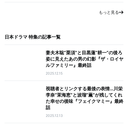
もっと見る
日本ドラマ 特集
の記事一覧
妻夫木聡“栗須”と目黒蓮“耕一”の後ろ
姿に見えたあの男の幻影『ザ・ロイヤ
ルファミリー』最終話
2025.12.15
視聴者とリンクする最後の表情…川栄
李奈“茉海恵”と波瑠“薫”が残してくれ
た幸せの後味『フェイクマミー』最終
話
2025.12.13