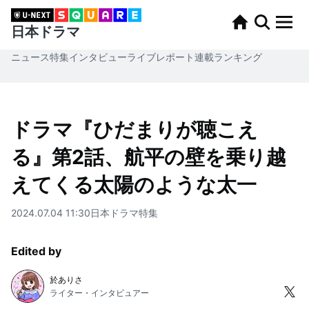
日本ドラマ
ニュース
特集
インタビュー
ライブレポート
連載
ランキング
ドラマ『ひだまりが聴こえ
る』第2話、航平の壁を乗り越
えてくる太陽のような太一
2024.07.04 11:30
日本ドラマ
特集
Edited by
於ありさ
ライター・インタビュアー