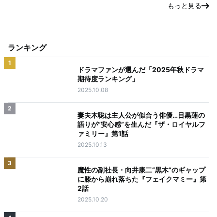
もっと見る
ランキング
1
ドラマファンが選んだ「2025年秋ドラマ
期待度ランキング」
2025.10.08
2
妻夫木聡は主人公が似合う俳優…目黒蓮の
語りが“安心感”を生んだ『ザ・ロイヤルフ
ァミリー』第1話
2025.10.13
3
魔性の副社長・向井康二“黒木”のギャップ
に膝から崩れ落ちた『フェイクマミー』第
2話
2025.10.20