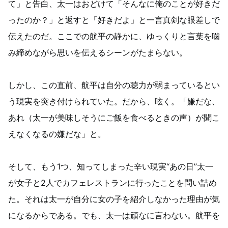
て」と告白、太一はおどけて「そんなに俺のことが好きだ
ったのか？」と返すと「好きだよ」と一言真剣な眼差しで
伝えたのだ。ここでの航平の静かに、ゆっくりと言葉を噛
み締めながら思いを伝えるシーンがたまらない。
しかし、この直前、航平は自分の聴力が弱まっているとい
う現実を突き付けられていた。だから、呟く。「嫌だな、
あれ（太一が美味しそうにご飯を食べるときの声）が聞こ
えなくなるの嫌だな」と。
そして、もう1つ、知ってしまった辛い現実“あの日”太一
が女子と2人でカフェレストランに行ったことを問い詰め
た。それは太一が自分に女の子を紹介しなかった理由が気
になるからである。でも、太一は頑なに言わない。航平を