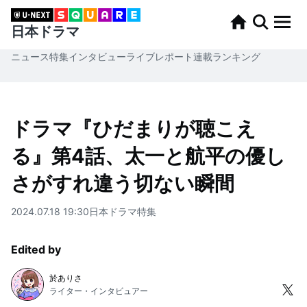
日本ドラマ
ニュース
特集
インタビュー
ライブレポート
連載
ランキング
ドラマ『ひだまりが聴こえ
る』第4話、太一と航平の優し
さがすれ違う切ない瞬間
2024.07.18 19:30
日本ドラマ
特集
Edited by
於ありさ
ライター・インタビュアー