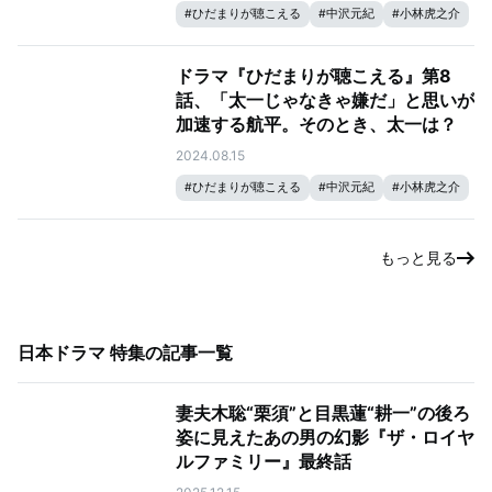
#
ひだまりが聴こえる
#
中沢元紀
#
小林虎之介
ドラマ『ひだまりが聴こえる』第8
話、「太一じゃなきゃ嫌だ」と思いが
加速する航平。そのとき、太一は？
2024.08.15
#
ひだまりが聴こえる
#
中沢元紀
#
小林虎之介
もっと見る
日本ドラマ 特集
の記事一覧
妻夫木聡“栗須”と目黒蓮“耕一”の後ろ
姿に見えたあの男の幻影『ザ・ロイヤ
ルファミリー』最終話