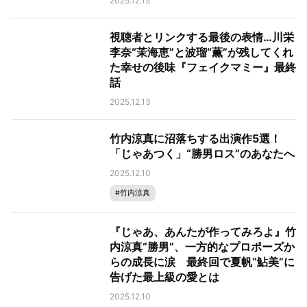
2025.12.15
視聴者とリンクする最後の表情…川栄
李奈“茉海恵”と波瑠“薫”が残してくれ
た幸せの後味『フェイクマミー』最終
話
2025.12.13
竹内涼真に沼落ちする出演作5選！
「じゃあつく」“勝男ロス”のあなたへ
2025.12.10
#
竹内涼真
『じゃあ、あんたが作ってみろよ』竹
内涼真“勝男”、一方的なプロポーズか
らの成長に涙 最終回で夏帆“鮎美”に
告げた最上級の愛とは
2025.12.10