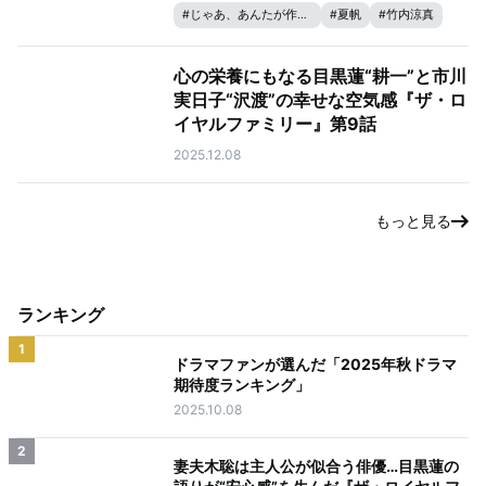
#
じゃあ、あんたが作ってみろよ
#
夏帆
#
竹内涼真
心の栄養にもなる目黒蓮“耕一”と市川
実日子“沢渡”の幸せな空気感『ザ・ロ
イヤルファミリー』第9話
2025.12.08
もっと見る
ランキング
1
ドラマファンが選んだ「2025年秋ドラマ
期待度ランキング」
2025.10.08
2
妻夫木聡は主人公が似合う俳優…目黒蓮の