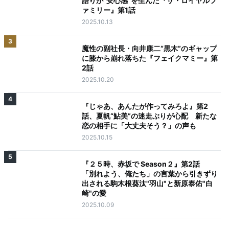
語りが“安心感”を生んだ『ザ・ロイヤルフ
ァミリー』第1話
2025.10.13
3
魔性の副社長・向井康二“黒木”のギャップ
に膝から崩れ落ちた『フェイクマミー』第
2話
2025.10.20
4
『じゃあ、あんたが作ってみろよ』第2
話、夏帆“鮎美”の迷走ぶりが心配 新たな
恋の相手に「大丈夫そう？」の声も
2025.10.15
5
『２５時、赤坂で Season２』第2話
「別れよう、俺たち」の言葉から引きずり
出される駒木根葵汰"羽山"と新原泰佑"白
崎"の愛
2025.10.09