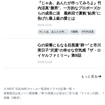
『じゃあ、あんたが作ってみろよ』竹
内涼真“勝男”、一方的なプロポーズか
らの成長に涙 最終回で夏帆“鮎美”に
告げた最上級の愛とは
2025.12.10
#
じゃあ、あんたが作ってみろよ
#
夏帆
#
竹内涼真
心の栄養にもなる目黒蓮“耕一”と市川
実日子“沢渡”の幸せな空気感『ザ・ロ
イヤルファミリー』第9話
2025.12.08
もっと見る
U-NEXT SQUARE
ジャンル一覧
日本ドラマの記事一覧
坂東龍汰は名シーン製造機…“弟”の美路人​​が見せた“兄”の姿『ライオンの隠れ家』第7話
画像（5枚目）