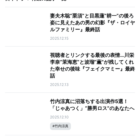
妻夫木聡“栗須”と目黒蓮“耕一”の後ろ
姿に見えたあの男の幻影『ザ・ロイヤ
ルファミリー』最終話
2025.12.15
視聴者とリンクする最後の表情…川栄
李奈“茉海恵”と波瑠“薫”が残してくれ
た幸せの後味『フェイクマミー』最終
話
2025.12.13
竹内涼真に沼落ちする出演作5選！
「じゃあつく」“勝男ロス”のあなたへ
2025.12.10
#
竹内涼真