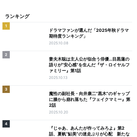
ランキング
1
ドラマファンが選んだ「2025年秋ドラマ
期待度ランキング」
2025.10.08
2
妻夫木聡は主人公が似合う俳優…目黒蓮の
語りが“安心感”を生んだ『ザ・ロイヤルフ
ァミリー』第1話
2025.10.13
3
魔性の副社長・向井康二“黒木”のギャップ
に膝から崩れ落ちた『フェイクマミー』第
2話
2025.10.20
4
『じゃあ、あんたが作ってみろよ』第2
話、夏帆“鮎美”の迷走ぶりが心配 新たな