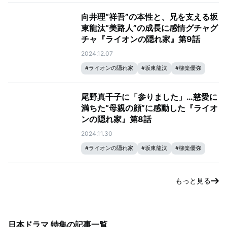
向井理“祥吾”の本性と、兄を支える坂
東龍汰“美路人​​”の成長に感情グチャグ
チャ『ライオンの隠れ家』第9話
2024.12.07
#
ライオンの隠れ家
#
坂東龍汰
#
柳楽優弥
尾野真千子に「参りました」…慈愛に
満ちた“母親の顔”に感動した『ライオ
ンの隠れ家』第8話
2024.11.30
#
ライオンの隠れ家
#
坂東龍汰
#
柳楽優弥
もっと見る
日本ドラマ 特集
の記事一覧