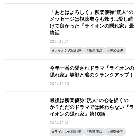
「あとはよろしく」柳楽優弥“洸人”の
メッセージは視聴者をも救う…愛し続
けて良かった『ライオンの隠れ家』最
終話
2024.12.21
#
ライオンの隠れ家
#
坂東龍汰
#
柳楽優弥
今年一番の愛されドラマ『ライオンの
隠れ家』笑顔と涙のクランクアップ！
2024.12.20
最後は柳楽優弥“洸人”の心を描くの
か？ただのドラマでは終わらない『ラ
イオンの隠れ家』第10話
2024.12.14
#
ライオンの隠れ家
#
坂東龍汰
#
柳楽優弥