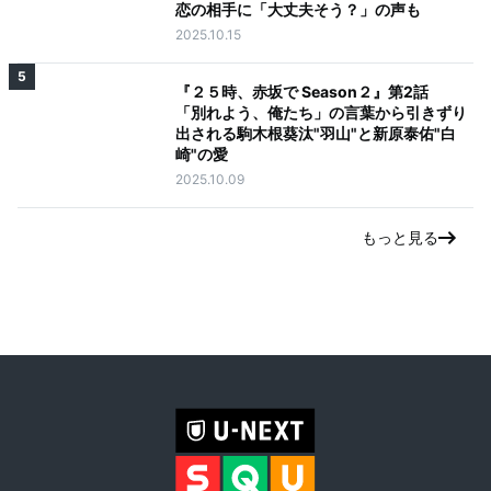
恋の相手に「大丈夫そう？」の声も
2025.10.15
5
『２５時、赤坂で Season２』第2話
「別れよう、俺たち」の言葉から引きずり
出される駒木根葵汰"羽山"と新原泰佑"白
崎"の愛
2025.10.09
もっと見る