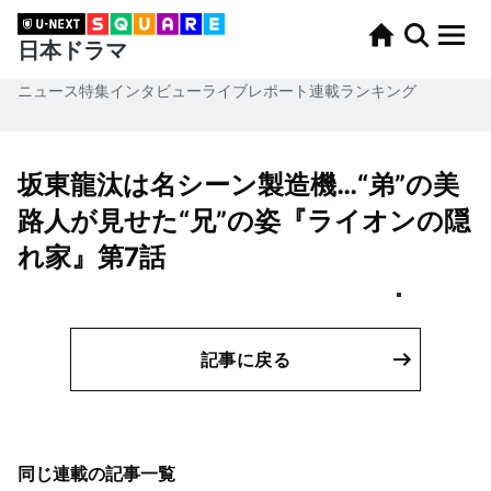
日本ドラマ
ニュース
特集
インタビュー
ライブレポート
連載
ランキング
坂東龍汰は名シーン製造機…“弟”の美
路人​​が見せた“兄”の姿『ライオンの隠
れ家』第7話
記事に戻る
同じ連載の記事一覧