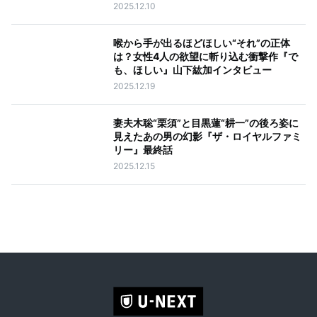
2025.12.10
喉から手が出るほどほしい“それ”の正体
は？女性4人の欲望に斬り込む衝撃作『で
も、ほしい』山下紘加インタビュー
2025.12.19
妻夫木聡“栗須”と目黒蓮“耕一”の後ろ姿に
見えたあの男の幻影『ザ・ロイヤルファミ
リー』最終話
2025.12.15