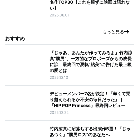
名作TOP30【これを観ずに映画は語れな
い】
2025.08.01
もっと見る
おすすめ
『じゃあ、あんたが作ってみろよ』竹内涼
真“勝男”、一方的なプロポーズからの成長
に涙 最終回で夏帆“鮎美”に告げた最上級
の愛とは
2025.12.10
デビューメンバー7名が決定！「辛くて乗
り越えられるか不安の毎日だった」｜
『HIP POP Princess』最終回レビュー
2025.12.22
竹内涼真に沼落ちする出演作5選！「じゃ
あつく」“勝男ロス”のあなたへ