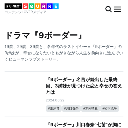
コンテンツLOVERメディア
ドラマ『9ボーダー』
19歳、29歳、39歳と、各年代のラストイヤー＝「9ボーダー」の
3姉妹が、幸せになりたいともがきながら人生を前向きに進んでい
くヒューマンラブストーリー。
『9ボーダー』名言が続出した最終
回、3姉妹が見つけた恋と幸せの答え
とは
2024.06.22
#
畑芽育
#
川口春奈
#
木南晴夏
#
松下洸平
『9ボーダー』川口春奈“七苗”が胸に