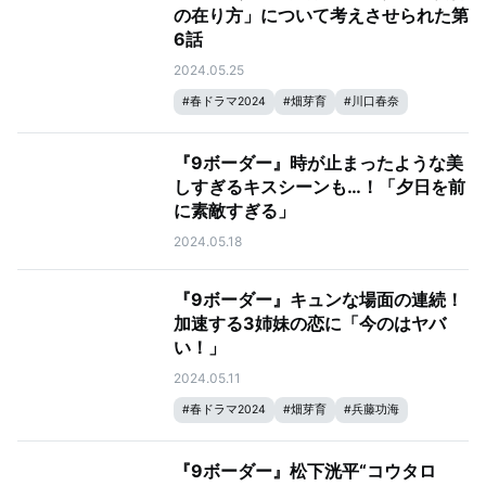
の在り方」について考えさせられた第
6話
2024.05.25
#
春ドラマ2024
#
畑芽育
#
川口春奈
#
木南晴夏
#
松下洸平
#
9ボーダー
『9ボーダー』時が止まったような美
しすぎるキスシーンも…！「夕日を前
に素敵すぎる」
2024.05.18
『9ボーダー』キュンな場面の連続！
加速する3姉妹の恋に「今のはヤバ
い！」
2024.05.11
#
春ドラマ2024
#
畑芽育
#
兵藤功海
#
川口春奈
#
木南晴夏
#
松下洸平
#
9ボーダー
『9ボーダー』松下洸平“コウタロ