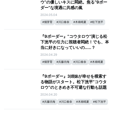
ウ”の優しいキスに悶絶。焦る“9ボー
ダー”な境遇に共感の嵐
2024.05.04
#
畑芽育
#
川口春奈
#
木南晴夏
#
松下洸平
#
9ボーダー
『9ボーダー』“コウタロウ”演じる松
下洸平の引力に視聴者悶絶！でも、本
当に好きになっていいの……？
2024.04.29
#
畑芽育
#
兵藤功海
#
川口春奈
#
木南晴夏
#
松下洸平
#
9ボーダー
『9ボーダー』3姉妹が幸せを模索す
る物語がスタート。松下洸平“コウタ
ロウ”のときめき不可避な行動も話題
2024.04.20
#
兵藤功海
#
川口春奈
#
木南晴夏
#
松下洸平
#
畑芽衣
#
9ボーダー