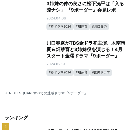
3姉妹の仲の良さに松下洸平は「入る
隙ナシ」 『9ボーダー』会見レポ
2024.04.06
#
春ドラマ2024
#
畑芽育
#
川口春奈
#
木南晴夏
#
9ボーダー
川口春奈がTBS金ドラ初主演、木南晴
夏＆畑芽育と3姉妹役を演じる！4月
スタート金曜ドラマ『9ボーダー』
2024.02.19
#
春ドラマ2024
#
畑芽育
#
国内ドラマ
#
川口春奈
#
木南晴夏
#
9ボーダー
U-NEXT SQUARE
すべての連載
ドラマ『9ボーダー』
ランキング
1