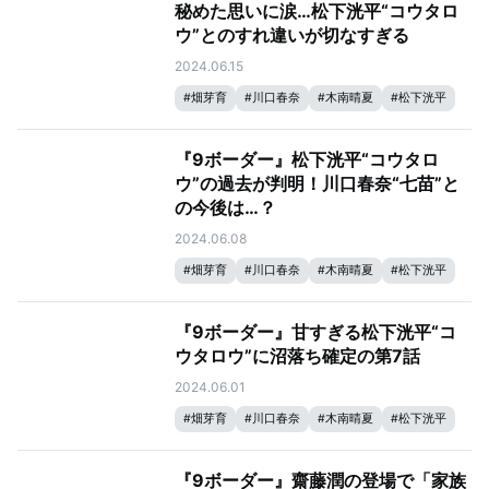
秘めた思いに涙…松下洸平“コウタロ
ウ”とのすれ違いが切なすぎる
2024.06.15
#
畑芽育
#
川口春奈
#
木南晴夏
#
松下洸平
『9ボーダー』松下洸平“コウタロ
ウ”の過去が判明！川口春奈“七苗”と
の今後は…？
2024.06.08
#
畑芽育
#
川口春奈
#
木南晴夏
#
松下洸平
『9ボーダー』甘すぎる松下洸平“コ
ウタロウ”に沼落ち確定の第7話
2024.06.01
#
畑芽育
#
川口春奈
#
木南晴夏
#
松下洸平
『9ボーダー』齋藤潤の登場で「家族