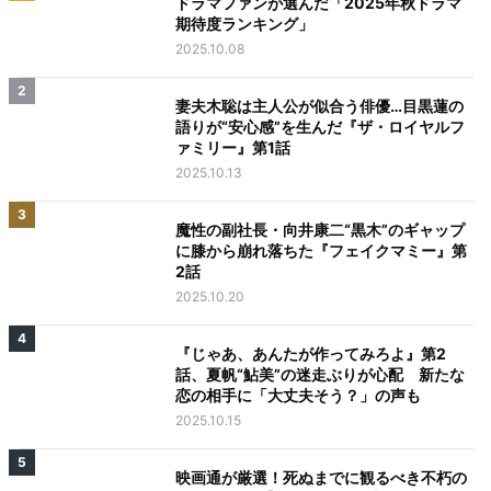
ドラマファンが選んだ「2025年秋ドラマ
期待度ランキング」
2025.10.08
2
妻夫木聡は主人公が似合う俳優…目黒蓮の
語りが“安心感”を生んだ『ザ・ロイヤルフ
ァミリー』第1話
2025.10.13
3
魔性の副社長・向井康二“黒木”のギャップ
に膝から崩れ落ちた『フェイクマミー』第
2話
2025.10.20
4
『じゃあ、あんたが作ってみろよ』第2
話、夏帆“鮎美”の迷走ぶりが心配 新たな
恋の相手に「大丈夫そう？」の声も
2025.10.15
5
映画通が厳選！死ぬまでに観るべき不朽の