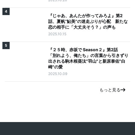
4
『じゃあ、あんたが作ってみろよ』第2
話、夏帆“鮎美”の迷走ぶりが心配 新たな
恋の相手に「大丈夫そう？」の声も
2025.10.15
5
『２５時、赤坂で Season２』第2話
「別れよう、俺たち」の言葉から引きずり
出される駒木根葵汰"羽山"と新原泰佑"白
崎"の愛
2025.10.09
もっと見る