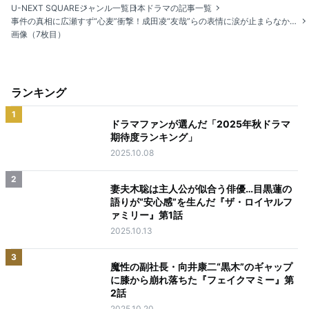
U-NEXT SQUARE
ジャンル一覧
日本ドラマの記事一覧
事件の真相に広瀬すず“心麦”衝撃！成田凌“友哉”らの表情に涙が止まらなかった『クジャクのダンス、誰が見た？』最終話
画像（7枚目）
ランキング
1
ドラマファンが選んだ「2025年秋ドラマ
期待度ランキング」
2025.10.08
2
妻夫木聡は主人公が似合う俳優…目黒蓮の
語りが“安心感”を生んだ『ザ・ロイヤルフ
ァミリー』第1話
2025.10.13
3
魔性の副社長・向井康二“黒木”のギャップ
に膝から崩れ落ちた『フェイクマミー』第
2話
2025.10.20