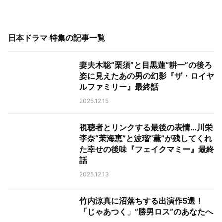
日本ドラマ 特集
の記事一覧
妻夫木聡“栗須”と目黒蓮“耕一”の後ろ
姿に見えたあの男の幻影『ザ・ロイヤ
ルファミリー』最終話
2025.12.15
視聴者とリンクする最後の表情…川栄
李奈“茉海恵”と波瑠“薫”が残してくれ
た幸せの後味『フェイクマミー』最終
話
2025.12.13
竹内涼真に沼落ちする出演作5選！
「じゃあつく」“勝男ロス”のあなたへ