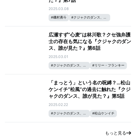
た？』第7話
2025.03.08
#
磯村勇斗
#
クジャクのダンス、誰が見た？
#
リリー・フランキー
#
松山ケンイチ
#
広瀬すず
広瀬すず“心麦”は林川歌？クセ強弁護
士の存在も気になる『クジャクのダン
ス、誰が見た？』第6話
2025.03.01
#
クジャクのダンス、誰が見た？
#
リリー・フランキー
#
松山ケンイチ
#
成田凌
#
広瀬すず
「まっとう」という名の呪縛？…松山
ケンイチ“松風”の過去に触れた『クジ
ャクのダンス、誰が見た？』第5話
2025.02.22
#
クジャクのダンス、誰が見た？
#
松山ケンイチ
#
広瀬すず
もっと見る