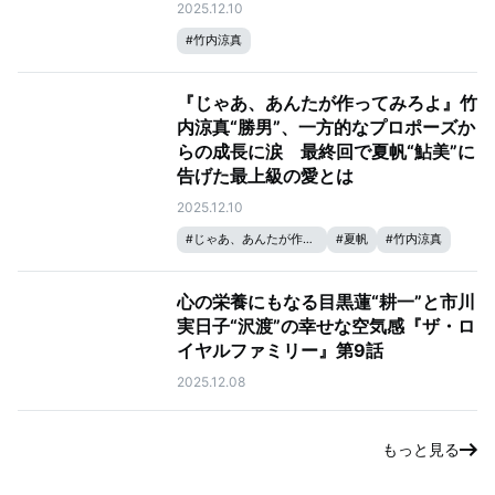
2025.12.10
#
竹内涼真
『じゃあ、あんたが作ってみろよ』竹
内涼真“勝男”、一方的なプロポーズか
らの成長に涙 最終回で夏帆“鮎美”に
告げた最上級の愛とは
2025.12.10
#
じゃあ、あんたが作ってみろよ
#
夏帆
#
竹内涼真
心の栄養にもなる目黒蓮“耕一”と市川
実日子“沢渡”の幸せな空気感『ザ・ロ
イヤルファミリー』第9話
2025.12.08
もっと見る