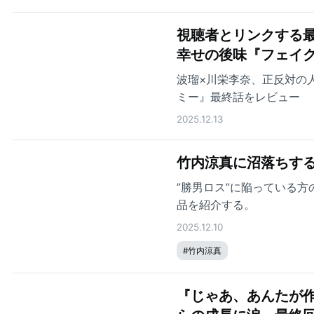
視聴者とリンクする最
幸せの後味『フェイ
波瑠×川栄李奈、正反対の
ミー』最終話をレビュー
2025.12.13
竹内涼真に沼落ちする
”勝男ロス”に陥っている
品を紹介する。
2025.12.10
#
竹内涼真
『じゃあ、あんたが作