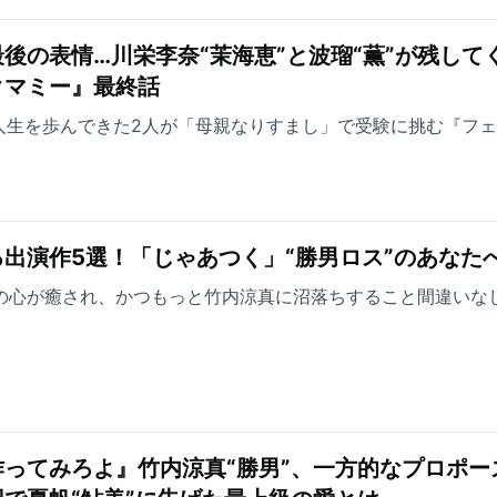
後の表情…川栄李奈“茉海恵”と波瑠“薫”が残して
クマミー』最終話
人生を歩んできた2人が「母親なりすまし」で受験に挑む『フ
出演作5選！「じゃあつく」“勝男ロス”のあなた
方の心が癒され、かつもっと竹内涼真に沼落ちすること間違いな
ってみろよ』竹内涼真“勝男”、一方的なプロポー