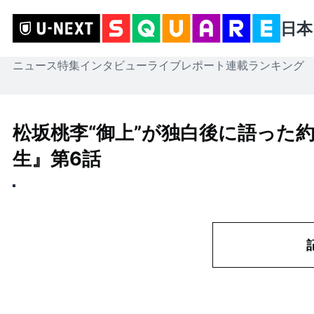
日本
ニュース
特集
インタビュー
ライブレポート
連載
ランキング
松坂桃李“御上”が独白後に語った
生』第6話