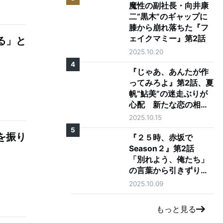
魔性の副社長・向井康
二“黒木”のギャップに
膝から崩れ落ちた『フ
ェイクマミー』第2話
る」と
2025.10.20
4
『じゃあ、あんたが作
ってみろよ』第2話、夏
帆“鮎美”の迷走ぶりが
心配 新たな恋の相手
に「大丈夫そう？」の
2025.10.15
声も
5
を振り
『２５時、赤坂で
Season２』第2話
「別れよう、俺たち」
の言葉から引きずり出
される駒木根葵汰"羽
2025.10.09
山"と新原泰佑"白崎"の
愛
もっと見る