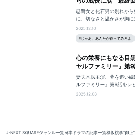
らの成長に涙 最終回
忍耐女と化石男の別れから
に、切なさと温かさが胸に
2025.12.10
#
じゃあ、あんたが作ってみろよ
心の栄養にもなる目黒
ヤルファミリー』第9
妻夫木聡主演、夢を追い続
ルファミリー』第9話をレ
2025.12.08
U-NEXT SQUARE
ジャンル一覧
日本ドラマの記事一覧
松坂桃李“御上