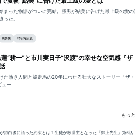
で夏帆“鮎美”に告げた最上級の愛とは
始まった物語がついに完結。勝男が鮎美に告げた最上級の愛の
迫った。
#
夏帆
#
竹内涼真
蓮“耕一”と市川実日子“沢渡”の幸せな空気感『ザ
話
けた熱き人間と競走馬の20年にわたる壮大なストーリー『ザ
ビュー
もっ
”が独白後に語った約束とは？生徒が救世主となった『御上先生』第6話