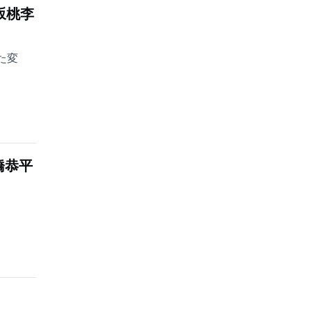
坂桃李
た変
橋恭平