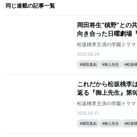
同じ連載の記事一覧
岡田将生“槙野”との
向き合った日曜劇場
松坂桃李主演の学園ドラマ
2025.03.24
#
堀田真由
#
御上先生
#
松坂
これだから松坂桃李
返る『御上先生』第9
松坂桃李主演の学園ドラマ
2025.03.17
#
堀田真由
#
御上先生
#
松坂