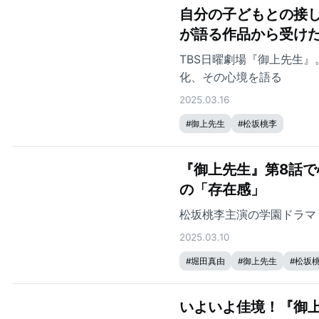
自分の子どもとの接
が語る作品から受け
TBS日曜劇場『御上先生
化、その心境を語る
2025.03.16
#
御上先生
#
松坂桃李
『御上先生』第8話で
の「存在感」
松坂桃李主演の学園ドラマ
2025.03.10
#
堀田真由
#
御上先生
#
松坂
いよいよ佳境！『御上