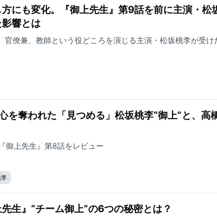
し方にも変化。『御上先生』第9話を前に主演・松
た影響とは
』。官僚兼、教師という役どころを演じる主演・松坂桃李が受け
心を奪われた「見つめる」松坂桃李“御上”と、高
『御上先生』第8話をレビュー
桃李
先生』“チーム御上”の6つの秘密とは？