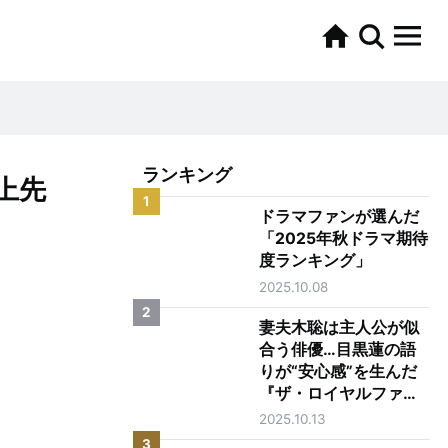
ランキング
上先
1
ドラマファンが選んだ
「2025年秋ドラマ期待
度ランキング」
2025.10.08
2
妻夫木聡は主人公が似
合う俳優…目黒蓮の語
りが“安心感”を生んだ
『ザ・ロイヤルファミ
リー』第1話
2025.10.13
3