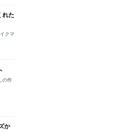
くれた
ェイクマ
へ
しの作
ズか