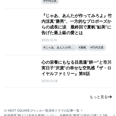
#
竹内涼真
『じゃあ、あんたが作ってみろよ』竹
内涼真“勝男”、一方的なプロポーズか
らの成長に涙 最終回で夏帆“鮎美”に
告げた最上級の愛とは
2025.12.10
#
じゃあ、あんたが作ってみろよ
#
夏帆
#
竹内涼真
心の栄養にもなる目黒蓮“耕一”と市川
実日子“沢渡”の幸せな空気感『ザ・ロ
イヤルファミリー』第9話
2025.12.08
もっと見る
U-NEXT SQUARE
ジャンル一覧
日本ドラマの記事一覧
松坂桃李“御上”は生徒を孤独にしない、吉柳咲良“椎葉”の告白で感じた3年2組の変化と成長『御上先生』第7話