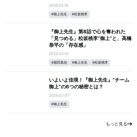
2025.03.16
#
御上先生
#
松坂桃李
『御上先生』第8話で心を奪われた
「見つめる」松坂桃李“御上”と、高橋
恭平の「存在感」
2025.03.10
#
堀田真由
#
御上先生
#
松坂桃李
いよいよ佳境！『御上先生』“チーム
御上”の6つの秘密とは？
2025.03.07
#
御上先生
もっと見る