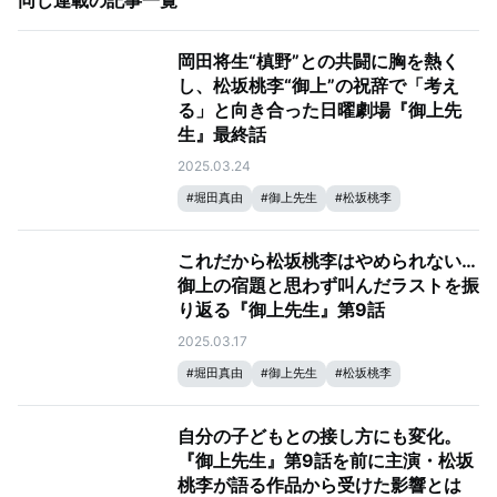
同じ連載の記事一覧
岡田将生“槙野”との共闘に胸を熱く
し、松坂桃李“御上”の祝辞で「考え
る」と向き合った日曜劇場『御上先
生』最終話
2025.03.24
#
堀田真由
#
御上先生
#
松坂桃李
これだから松坂桃李はやめられない…
御上の宿題と思わず叫んだラストを振
り返る『御上先生』第9話
2025.03.17
#
堀田真由
#
御上先生
#
松坂桃李
自分の子どもとの接し方にも変化。
『御上先生』第9話を前に主演・松坂
桃李が語る作品から受けた影響とは