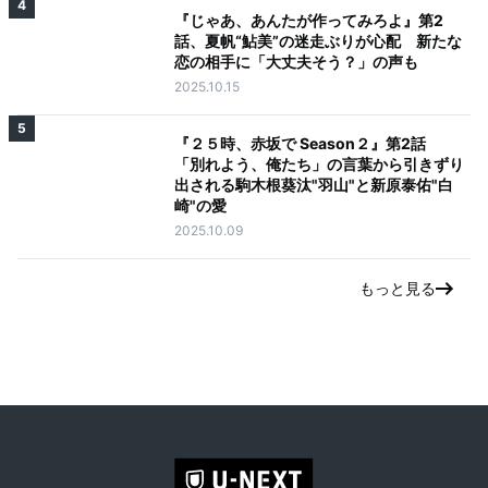
4
『じゃあ、あんたが作ってみろよ』第2
話、夏帆“鮎美”の迷走ぶりが心配 新たな
恋の相手に「大丈夫そう？」の声も
2025.10.15
5
『２５時、赤坂で Season２』第2話
「別れよう、俺たち」の言葉から引きずり
出される駒木根葵汰"羽山"と新原泰佑"白
崎"の愛
2025.10.09
もっと見る