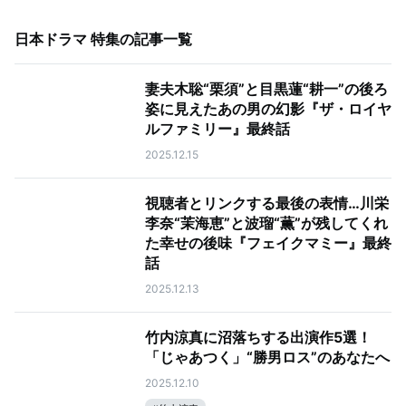
日本ドラマ 特集
の記事一覧
妻夫木聡“栗須”と目黒蓮“耕一”の後ろ
姿に見えたあの男の幻影『ザ・ロイヤ
ルファミリー』最終話
2025.12.15
視聴者とリンクする最後の表情…川栄
李奈“茉海恵”と波瑠“薫”が残してくれ
た幸せの後味『フェイクマミー』最終
話
2025.12.13
竹内涼真に沼落ちする出演作5選！
「じゃあつく」“勝男ロス”のあなたへ
2025.12.10