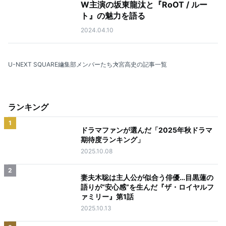
W主演の坂東龍汰と『RoOT / ルー
ト』の魅力を語る
2024.04.10
U-NEXT SQUARE
編集部メンバーたち
大宮高史の記事一覧
ランキング
1
ドラマファンが選んだ「2025年秋ドラマ
期待度ランキング」
2025.10.08
2
妻夫木聡は主人公が似合う俳優…目黒蓮の
語りが“安心感”を生んだ『ザ・ロイヤルフ
ァミリー』第1話
2025.10.13