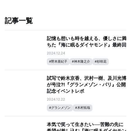
記事一覧
記憶も想いも時を越える、優しさに満
ちた『海に眠るダイヤモンド』最終回
2024.12.24
#
野木亜紀子
#
神木隆之介
#
杉咲花
#
塚原あゆ子
#
海に眠るダイヤモンド
試写で鈴木京香、沢村一樹、及川光博
が号泣?!『グランメゾン・パリ』公開
記念イベントレポ
2024.12.22
#
グランメゾン
#
木村拓哉
本気で笑って生きたい──苦難の先に
希望が差し込む『海に眠るダイヤモン