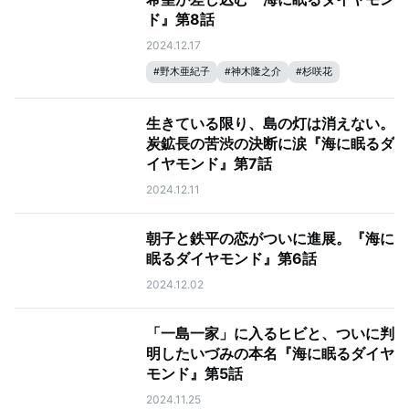
ド』第8話
2024.12.17
#
野木亜紀子
#
神木隆之介
#
杉咲花
#
塚原あゆ子
#
海に眠るダイヤモンド
生きている限り、島の灯は消えない。
炭鉱長の苦渋の決断に涙『海に眠るダ
イヤモンド』第7話
2024.12.11
朝子と鉄平の恋がついに進展。『海に
眠るダイヤモンド』第6話
2024.12.02
「一島一家」に入るヒビと、ついに判
明したいづみの本名『海に眠るダイヤ
モンド』第5話
2024.11.25