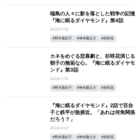
端島の人々に影を落とした戦争の記憶
『海に眠るダイヤモンド』第4話
2024.11.18
#
野木亜紀子
#
神木隆之介
#
杉咲花
#
塚原あゆ子
#
海に眠るダイヤモンド
カネをめぐる悲喜劇と、杉咲花演じる
朝子の無垢な心。『海に眠るダイヤモ
ンド』第3話
2024.11.12
#
野木亜紀子
#
神木隆之介
#
杉咲花
#
塚原あゆ子
#
海に眠るダイヤモンド
『海に眠るダイヤモンド』2話で百合
子と鉄平が急接近。「あれは何角関係
だろう？」
2024.11.07
#
野木亜紀子
#
神木隆之介
#
杉咲花