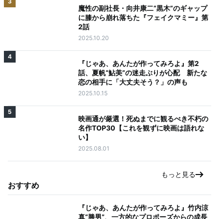
3
魔性の副社長・向井康二“黒木”のギャップ
に膝から崩れ落ちた『フェイクマミー』第
2話
2025.10.20
4
『じゃあ、あんたが作ってみろよ』第2
話、夏帆“鮎美”の迷走ぶりが心配 新たな
恋の相手に「大丈夫そう？」の声も
2025.10.15
5
映画通が厳選！死ぬまでに観るべき不朽の
名作TOP30【これを観ずに映画は語れな
い】
2025.08.01
もっと見る
おすすめ
『じゃあ、あんたが作ってみろよ』竹内涼
真“勝男”、一方的なプロポーズからの成長