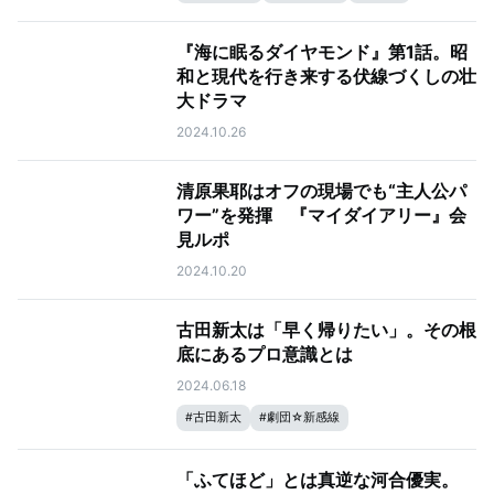
#
塚原あゆ子
#
海に眠るダイヤモンド
『海に眠るダイヤモンド』第1話。昭
和と現代を行き来する伏線づくしの壮
大ドラマ
2024.10.26
清原果耶はオフの現場でも“主人公パ
ワー”を発揮 『マイダイアリー』会
見ルポ
2024.10.20
古田新太は「早く帰りたい」。その根
底にあるプロ意識とは
2024.06.18
#
古田新太
#
劇団☆新感線
「ふてほど」とは真逆な河合優実。