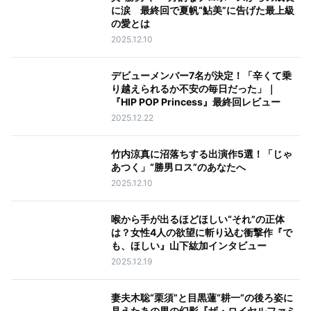
に涙 最終回で夏帆“鮎美”に告げた最上級
の愛とは
2025.12.10
デビューメンバー7名が決定！「辛くて乗
り越えられるか不安の毎日だった」｜
『HIP POP Princess』最終回レビュー
2025.12.22
竹内涼真に沼落ちする出演作5選！「じゃ
あつく」“勝男ロス”のあなたへ
2025.12.10
喉から手が出るほどほしい“それ”の正体
は？女性4人の欲望に斬り込む衝撃作『で
も、ほしい』山下紘加インタビュー
2025.12.19
妻夫木聡“栗須”と目黒蓮“耕一”の後ろ姿に
見えたあの男の幻影『ザ・ロイヤルファミ