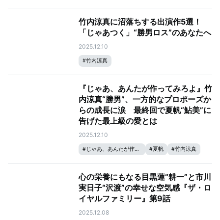
竹内涼真に沼落ちする出演作5選！
「じゃあつく」“勝男ロス”のあなたへ
2025.12.10
#
竹内涼真
『じゃあ、あんたが作ってみろよ』竹
内涼真“勝男”、一方的なプロポーズか
らの成長に涙 最終回で夏帆“鮎美”に
告げた最上級の愛とは
2025.12.10
#
じゃあ、あんたが作ってみろよ
#
夏帆
#
竹内涼真
心の栄養にもなる目黒蓮“耕一”と市川
実日子“沢渡”の幸せな空気感『ザ・ロ
イヤルファミリー』第9話
2025.12.08