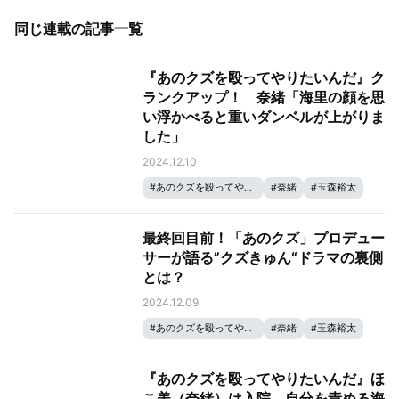
同じ連載の記事一覧
『あのクズを殴ってやりたいんだ』ク
ランクアップ！ 奈緒「海里の顔を思
い浮かべると重いダンベルが上がりま
した」
2024.12.10
#
あのクズを殴ってやりたいんだ
#
奈緒
#
玉森裕太
最終回目前！「あのクズ」プロデュー
サーが語る”クズきゅん“ドラマの裏側
とは？
2024.12.09
#
あのクズを殴ってやりたいんだ
#
奈緒
#
玉森裕太
『あのクズを殴ってやりたいんだ』ほ
こ美（奈緒）は入院。自分を責める海