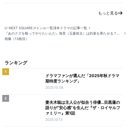
もっと見る
U-NEXT SQUARE
ジャンル一覧
日本ドラマの記事一覧
『あのクズを殴ってやりたいんだ』海里（玉森裕太）は約束を果たせる？波乱の恋の行方が描かれる最終回！
画像（13枚目）
ランキング
1
ドラマファンが選んだ「2025年秋ドラマ
期待度ランキング」
2025.10.08
2
妻夫木聡は主人公が似合う俳優…目黒蓮の
語りが“安心感”を生んだ『ザ・ロイヤルフ
ァミリー』第1話
2025.10.13