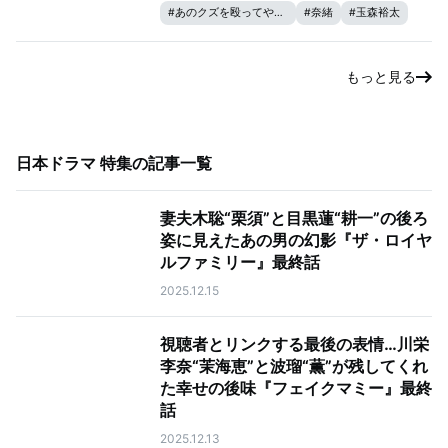
#
あのクズを殴ってやりたいんだ
#
奈緒
#
玉森裕太
もっと見る
日本ドラマ 特集
の記事一覧
妻夫木聡“栗須”と目黒蓮“耕一”の後ろ
姿に見えたあの男の幻影『ザ・ロイヤ
ルファミリー』最終話
2025.12.15
視聴者とリンクする最後の表情…川栄
李奈“茉海恵”と波瑠“薫”が残してくれ
た幸せの後味『フェイクマミー』最終
話
2025.12.13