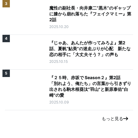
3
魔性の副社長・向井康二“黒木”のギャップ
に膝から崩れ落ちた『フェイクマミー』第
2話
2025.10.20
4
『じゃあ、あんたが作ってみろよ』第2
話、夏帆“鮎美”の迷走ぶりが心配 新たな
恋の相手に「大丈夫そう？」の声も
2025.10.15
5
『２５時、赤坂で Season２』第2話
「別れよう、俺たち」の言葉から引きずり
出される駒木根葵汰"羽山"と新原泰佑"白
崎"の愛
2025.10.09
もっと見る