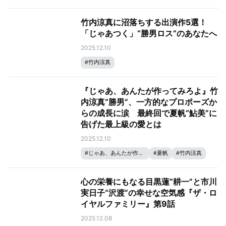
竹内涼真に沼落ちする出演作5選！
「じゃあつく」“勝男ロス”のあなたへ
2025.12.10
#
竹内涼真
『じゃあ、あんたが作ってみろよ』竹
内涼真“勝男”、一方的なプロポーズか
らの成長に涙 最終回で夏帆“鮎美”に
告げた最上級の愛とは
2025.12.10
#
じゃあ、あんたが作ってみろよ
#
夏帆
#
竹内涼真
心の栄養にもなる目黒蓮“耕一”と市川
実日子“沢渡”の幸せな空気感『ザ・ロ
イヤルファミリー』第9話
2025.12.08