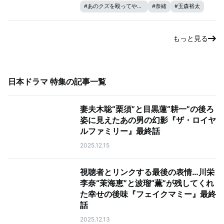
#
あのクズを殴ってやりたいんだ
#
奈緒
#
玉森裕太
もっと見る
日本ドラマ 特集
の記事一覧
妻夫木聡“栗須”と目黒蓮“耕一”の後ろ
姿に見えたあの男の幻影『ザ・ロイヤ
ルファミリー』最終話
2025.12.15
視聴者とリンクする最後の表情…川栄
李奈“茉海恵”と波瑠“薫”が残してくれ
た幸せの後味『フェイクマミー』最終
話
2025.12.13