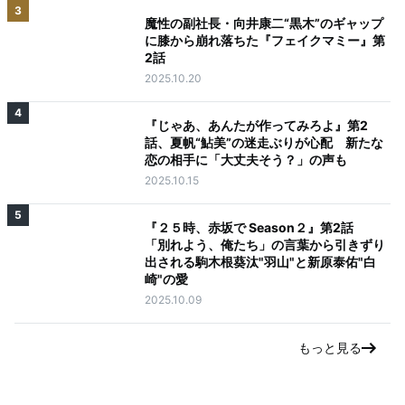
3
魔性の副社長・向井康二“黒木”のギャップ
に膝から崩れ落ちた『フェイクマミー』第
2話
2025.10.20
4
『じゃあ、あんたが作ってみろよ』第2
話、夏帆“鮎美”の迷走ぶりが心配 新たな
恋の相手に「大丈夫そう？」の声も
2025.10.15
5
『２５時、赤坂で Season２』第2話
「別れよう、俺たち」の言葉から引きずり
出される駒木根葵汰"羽山"と新原泰佑"白
崎"の愛
2025.10.09
もっと見る