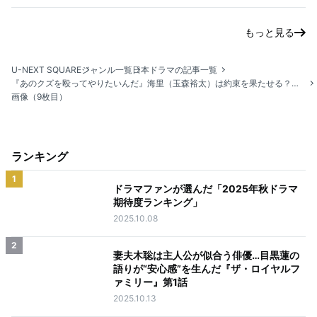
もっと見る
U-NEXT SQUARE
ジャンル一覧
日本ドラマの記事一覧
『あのクズを殴ってやりたいんだ』海里（玉森裕太）は約束を果たせる？波乱の恋の行方が描かれる最終回！
画像（9枚目）
ランキング
1
ドラマファンが選んだ「2025年秋ドラマ
期待度ランキング」
2025.10.08
2
妻夫木聡は主人公が似合う俳優…目黒蓮の
語りが“安心感”を生んだ『ザ・ロイヤルフ
ァミリー』第1話
2025.10.13