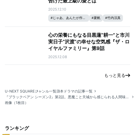
告げた最上級の愛とは
2025.12.10
#
じゃあ、あんたが作ってみろよ
#
夏帆
#
竹内涼真
心の栄養にもなる目黒蓮“耕一”と市川
実日子“沢渡”の幸せな空気感『ザ・ロ
イヤルファミリー』第9話
2025.12.08
もっと見る
U-NEXT SQUARE
ジャンル一覧
日本ドラマの記事一覧
『ブラックペアン シーズン2』第2話。悪魔こと天城から感じられる人間味と、真の目的とは？
画像（1枚目）
ランキング