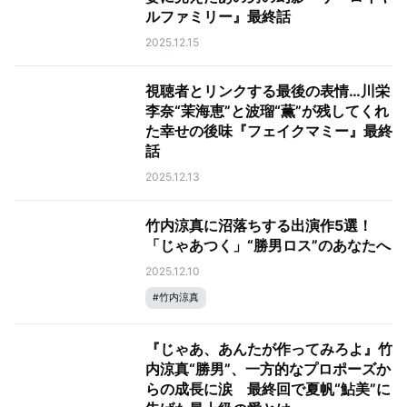
ルファミリー』最終話
2025.12.15
視聴者とリンクする最後の表情…川栄
李奈“茉海恵”と波瑠“薫”が残してくれ
た幸せの後味『フェイクマミー』最終
話
2025.12.13
竹内涼真に沼落ちする出演作5選！
「じゃあつく」“勝男ロス”のあなたへ
2025.12.10
#
竹内涼真
『じゃあ、あんたが作ってみろよ』竹
内涼真“勝男”、一方的なプロポーズか
らの成長に涙 最終回で夏帆“鮎美”に