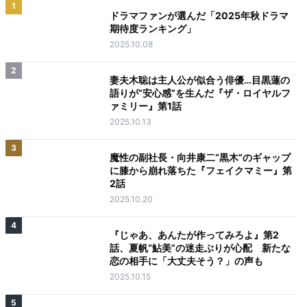
1
ドラマファンが選んだ「2025年秋ドラマ
期待度ランキング」
2025.10.08
2
妻夫木聡は主人公が似合う俳優…目黒蓮の
語りが“安心感”を生んだ『ザ・ロイヤルフ
ァミリー』第1話
2025.10.13
3
魔性の副社長・向井康二“黒木”のギャップ
に膝から崩れ落ちた『フェイクマミー』第
2話
2025.10.20
4
『じゃあ、あんたが作ってみろよ』第2
話、夏帆“鮎美”の迷走ぶりが心配 新たな
恋の相手に「大丈夫そう？」の声も
2025.10.15
5