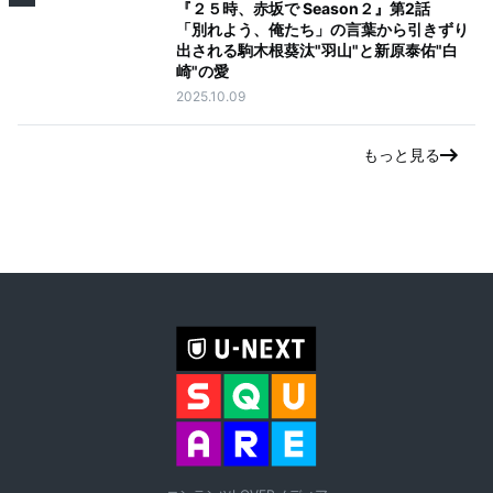
『２５時、赤坂で Season２』第2話
「別れよう、俺たち」の言葉から引きずり
出される駒木根葵汰"羽山"と新原泰佑"白
崎"の愛
2025.10.09
もっと見る