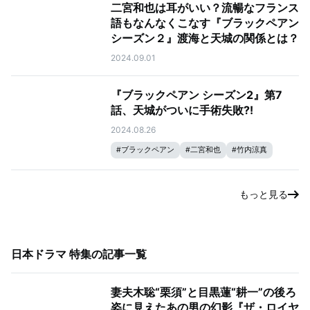
二宮和也は耳がいい？流暢なフランス
語もなんなくこなす『ブラックペアン
シーズン２』渡海と天城の関係とは？
2024.09.01
『ブラックペアン シーズン2』第7
話、天城がついに手術失敗⁈
2024.08.26
#
ブラックペアン
#
二宮和也
#
竹内涼真
もっと見る
日本ドラマ 特集
の記事一覧
妻夫木聡“栗須”と目黒蓮“耕一”の後ろ
姿に見えたあの男の幻影『ザ・ロイヤ