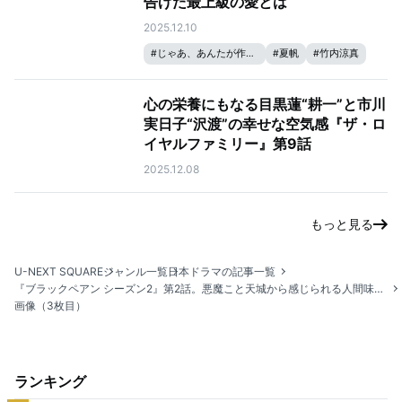
告げた最上級の愛とは
2025.12.10
#
じゃあ、あんたが作ってみろよ
#
夏帆
#
竹内涼真
心の栄養にもなる目黒蓮“耕一”と市川
実日子“沢渡”の幸せな空気感『ザ・ロ
イヤルファミリー』第9話
2025.12.08
もっと見る
U-NEXT SQUARE
ジャンル一覧
日本ドラマの記事一覧
『ブラックペアン シーズン2』第2話。悪魔こと天城から感じられる人間味と、真の目的とは？
画像（3枚目）
ランキング