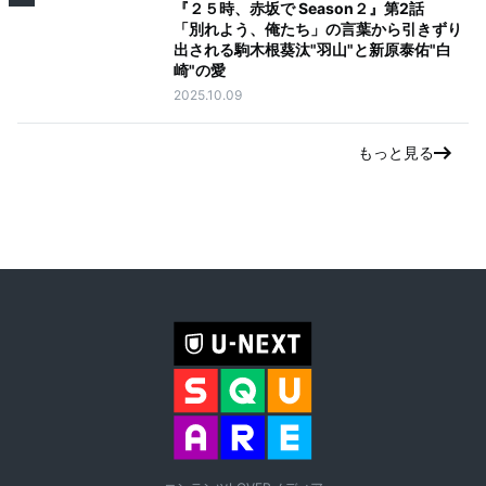
『２５時、赤坂で Season２』第2話
「別れよう、俺たち」の言葉から引きずり
出される駒木根葵汰"羽山"と新原泰佑"白
崎"の愛
2025.10.09
もっと見る