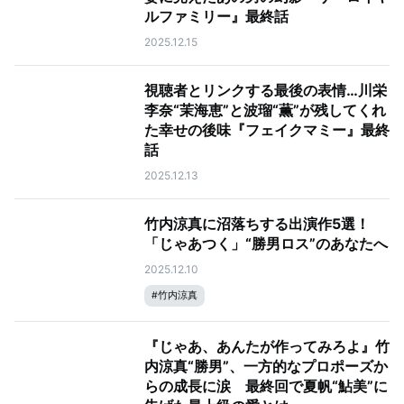
ルファミリー』最終話
2025.12.15
視聴者とリンクする最後の表情…川栄
李奈“茉海恵”と波瑠“薫”が残してくれ
た幸せの後味『フェイクマミー』最終
話
2025.12.13
竹内涼真に沼落ちする出演作5選！
「じゃあつく」“勝男ロス”のあなたへ
2025.12.10
#
竹内涼真
『じゃあ、あんたが作ってみろよ』竹
内涼真“勝男”、一方的なプロポーズか
らの成長に涙 最終回で夏帆“鮎美”に