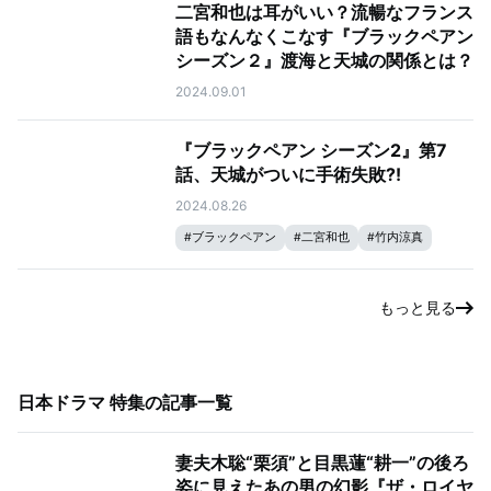
二宮和也は耳がいい？流暢なフランス
語もなんなくこなす『ブラックペアン
シーズン２』渡海と天城の関係とは？
2024.09.01
『ブラックペアン シーズン2』第7
話、天城がついに手術失敗⁈
2024.08.26
#
ブラックペアン
#
二宮和也
#
竹内涼真
もっと見る
日本ドラマ 特集
の記事一覧
妻夫木聡“栗須”と目黒蓮“耕一”の後ろ
姿に見えたあの男の幻影『ザ・ロイヤ