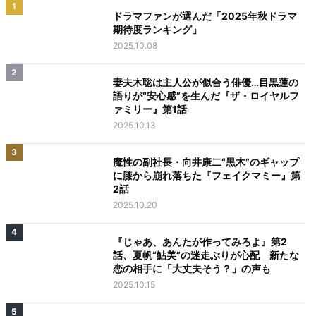
1
ドラマファンが選んだ「2025年秋ドラマ
期待度ランキング」
2025.10.08
2
妻夫木聡は主人公が似合う俳優…目黒蓮の
語りが“安心感”を生んだ『ザ・ロイヤルフ
ァミリー』第1話
2025.10.13
3
魔性の副社長・向井康二“黒木”のギャップ
に膝から崩れ落ちた『フェイクマミー』第
2話
2025.10.20
4
『じゃあ、あんたが作ってみろよ』第2
話、夏帆“鮎美”の迷走ぶりが心配 新たな
恋の相手に「大丈夫そう？」の声も
2025.10.15
5